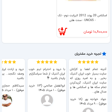
اسکناس 20 پوند 2012 الیزابت دوم - تک
- UNC65 - سنت هلن
۱۰,۸۰۰,۰۰۰
تومان
تجربه خرید مشتریان
آدینه تمام اعضا و کارکنان
با درود و احترام؛ تیم خوب
درود و ارادت ایران
سایت بسیار خوب ايران آنتیک
ایران آنتیک از شما سپاسگزارم.
وصف نگنجد... پیروز
بخیر... و به امید روزی که
پایدار باشید 💐
باشید
سایت ايران آنتیک، گریدکردن
ابوالفضل صالحی (۱۱۳ خرید
تمام سکه ها و اسکناس ها و
موفق)
–
۱ مرداد ۱۴۰۵
موفق)
–
۱ مرداد ۱۴۰۵
مدال های...
جواد خواجه پور (۱۸ خرید
موفق)
–
۹ مرداد ۱۴۰۵