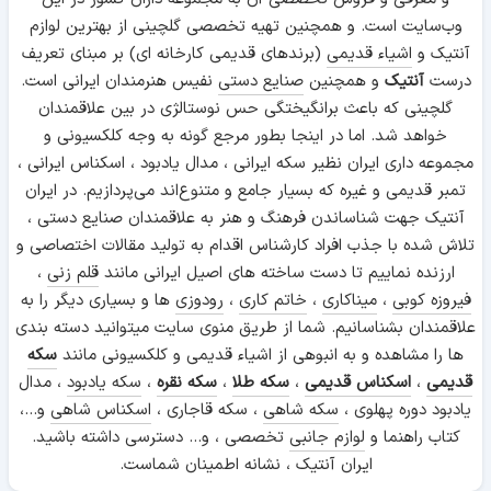
وب‌سایت است. و همچنین تهیه تخصصی گلچینی از بهترین لوازم
آنتیک و
اشیاء قدیمی
(برندهای قدیمی کارخانه ای) بر مبنای تعریف
درست
آنتیک
و همچنین
صنایع دستی
نفیس هنرمندان ایرانی است.
گلچینی که باعث برانگیختگی حس نوستالژی در بین علاقمندان
خواهد شد. اما در اینجا بطور مرجع گونه به وجه کلکسیونی و
مجموعه داری ایران نظیر سکه ایرانی ، مدال یادبود ، اسکناس ایرانی ،
تمبر قدیمی و غیره که بسیار جامع و متنوع‌اند می‌پردازیم. در ایران
آنتیک جهت شناساندن فرهنگ و هنر به علاقمندان صنایع دستی ،
تلاش شده با جذب افراد کارشناس اقدام به تولید مقالات اختصاصی و
ارزنده نماییم تا دست ساخته های اصیل ایرانی مانند
قلم زنی
،
فیروزه کوبی
،
میناکاری
،
خاتم کاری
،
رودوزی
ها و بسیاری دیگر را به
علاقمندان بشناسانیم. شما از طریق منوی سایت میتوانید دسته بندی
ها را مشاهده و به انبوهی از اشیاء قدیمی و کلکسیونی مانند
سکه
قدیمی
،
اسکناس قدیمی
،
سکه طلا
،
سکه نقره
،
سکه یادبود
، مدال
یادبود دوره پهلوی ،
سکه شاهی
، سکه قاجاری ،
اسکناس شاهی
و...،
کتاب راهنما و
لوازم جانبی
تخصصی ، و... دسترسی داشته باشید.
ایران آنتیک ، نشانه اطمینان شماست.