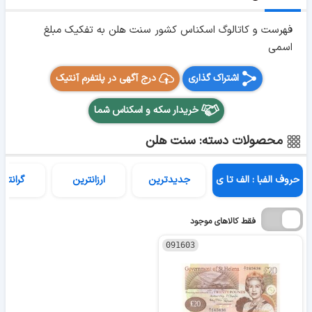
فهرست و کاتالوگ اسکناس کشور سنت هلن به تفکیک مبلغ
اسمی
اشتراک گذاری
درج آگهی در پلتفرم آنتیک
خریدار سکه و اسکناس شما
محصولات دسته: سنت هلن
حروف الفبا : الف تا ی
جدیدترین
ارزانترین
گرانتری
فقط کالاهای موجود
091603