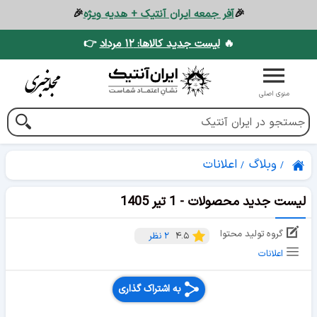
🎉
آفر جمعه ایران آنتیک + هدیه ویژه
🎉
🔥
لیست جدید کالاها: ۱۲ مرداد
👉
منوی اصلی
وبلاگ
اعلانات
لیست جدید محصولات - 1 تیر 1405
گروه تولید محتوا
۴.۵
۲
نظر
اعلانات
به اشتراک گذاری