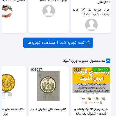
موفق)
–
۱ مرداد ۱۴۰۵
موفق)
–
۱ مرداد ۱۴۰۵
مدال های...
جواد خواجه پور (۱۸ خرید
موفق)
–
۹ مرداد ۱۴۰۵
ثبت تجربه شما | مشاهده تجربه‌ها
ده محصول محبوب ایران آنتیک
٪۵۰ تخفیف
000637
001484
خرید پکیج کاتالوگ راهنمای
کتاب سکه های ماشینی قاجار
کتاب سکه های طلا
قیمت - اشتراک یک ساله
ایران