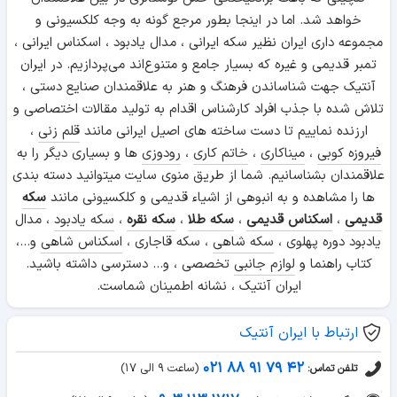
مجموعه داری ایران نظیر سکه ایرانی ، مدال یادبود ، اسکناس ایرانی ،
تمبر قدیمی و غیره که بسیار جامع و متنوع‌اند می‌پردازیم. در ایران
آنتیک جهت شناساندن فرهنگ و هنر به علاقمندان صنایع دستی ،
تلاش شده با جذب افراد کارشناس اقدام به تولید مقالات اختصاصی و
ارزنده نماییم تا دست ساخته های اصیل ایرانی مانند
قلم زنی
،
فیروزه کوبی
،
میناکاری
،
خاتم کاری
،
رودوزی
ها و بسیاری دیگر را به
علاقمندان بشناسانیم. شما از طریق منوی سایت میتوانید دسته بندی
ها را مشاهده و به انبوهی از اشیاء قدیمی و کلکسیونی مانند
سکه
قدیمی
،
اسکناس قدیمی
،
سکه طلا
،
سکه نقره
،
سکه یادبود
، مدال
یادبود دوره پهلوی ،
سکه شاهی
، سکه قاجاری ،
اسکناس شاهی
و...،
کتاب راهنما و
لوازم جانبی
تخصصی ، و... دسترسی داشته باشید.
ایران آنتیک ، نشانه اطمینان شماست.
ارتباط با ایران آنتیک
۰۲۱ ۸۸ ۹۱ ۷۹ ۴۲
(ساعت ۹ الی ۱۷)
تلفن تماس:
۰۹۰۳ ۱۱۳ ۱۷۱۷
(ساعت ۹ الی ۱۷)
پیگیری سفارش و پشتیبانی: