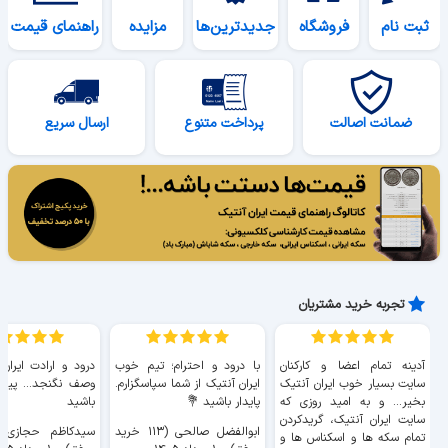
ثبت نام
فروشگاه
جدیدترین‌ها
مزایده
راهنمای قیمت
ضمانت اصالت
پرداخت متنوع
ارسال سریع
تجربه خرید مشتریان
آدینه تمام اعضا و کارکنان
با درود و احترام؛ تیم خوب
درود و ارادت ایران
سایت بسیار خوب ايران آنتیک
ایران آنتیک از شما سپاسگزارم.
وصف نگنجد... پیروز
بخیر... و به امید روزی که
پایدار باشید 💐
باشید
سایت ايران آنتیک، گریدکردن
ابوالفضل صالحی (۱۱۳ خرید
تمام سکه ها و اسکناس ها و