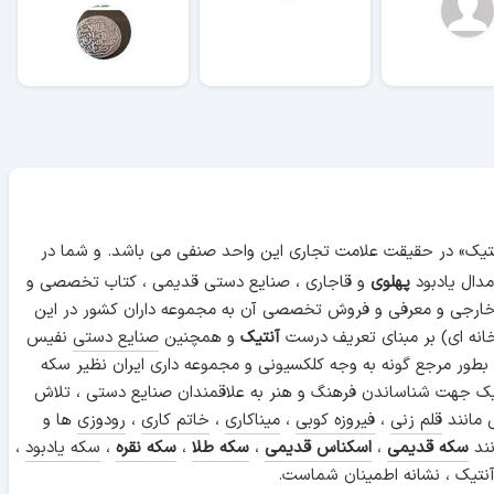
آنتیک» در حقیقت علامت تجاری این واحد صنفی می باشد. و شما در
دال یادبود
پهلوی
و قاجاری ، صنایع دستی قدیمی ، کتاب تخصصی و
 خارجی و معرفی و فروش تخصصی آن به مجموعه داران کشور در این
انه ای) بر مبنای تعریف درست
آنتیک
و همچنین
صنایع دستی
نفیس
 بطور مرجع گونه به وجه کلکسیونی و مجموعه داری ایران نظیر سکه
ن آنتیک جهت شناساندن فرهنگ و هنر به علاقمندان صنایع دستی ، تلاش
 مانند
قلم زنی
،
فیروزه کوبی
،
میناکاری
،
خاتم کاری
،
رودوزی
ها و
نند
سکه قدیمی
،
اسکناس قدیمی
،
سکه طلا
،
سکه نقره
،
سکه یادبود
،
نتیک ، نشانه اطمینان شماست.