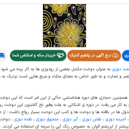
ری
درج آگهی در پلتفرم آنتیک
خریدار سکه و اسکناس شما
مند دوزی
به عنوان دوخت مکمل بعضی از رودوزی ها به کار برده می شود و ا
قصر و عمارت و به طور خاص به معنای مثلث و مربع هایی است نزدیک به ه
ن و همچنین حجاری های دوره هخامنشی حاکی از این امر است که این دوخت 
ه کار می رفت. در دوره ی اشکانی به علت وفور نخ گلابتون این دوخت رو
اع جدول ها در بافته ها و دوخت ها و کتب این دوخت بسیار رواج داشت ؛ 
آجیده دوزی
،
نقش دوزی
،
گبر دوزی
،
منجوق دوزی
،
نقده دوزی
، دوخت 
 بیشتر از ابریشم الوان به خصوص رنگ آبی یا سرمه ای استفاده می کردند.