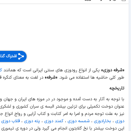
اشتراک گذا
«شرفه دوزی»
یکی از انواع رودوزی های سنتی ایرانی است که همانند
ک
طور کلی حاشیه ها استفاده می شود.
«شرفه»
در لغت به معنای کنگره 
تاریخچه
با توجه به آثار به دست آمده و موجود در در موزه های ایران و جها
عنوان دوخت تکمیلی برای تزئین بیشتر البسه ی سران کشوری و لشکری ب
نیز به علت توجه مردم و امرا به امر کتابت و کتاب آرایی و رواج انو
دوزی
،
بخارادوزی
،
شمسه دوزی
،
کمند دوزی
،
پته دوزی
،
قلاب دوزی
،
این دوخت بیشتر با نخ گلابتون انجام می گیرد ولی در دوره ی تیموری