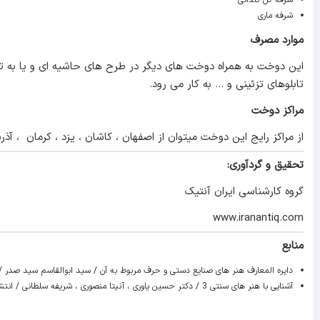
شرفه گل گلدانی
شرفه ماری
موارد مصرف
این دوخت به همراه دوخت های دیگر در طرح های حاشیه ای و یا به تنها
تابلوهای تزئینی و ... به کار می رود.
مراکز دوخت
از مراکز رایج این دوخت میتوان از اصفهان ، کاشان ، یزد ، کرمان ، آذر
تحقیق و گردآوری:
گروه کارشناسی ایران آنتیک
www.iranantiq.com
منابع
دايره المعارف هنر های صنايع دستی و حرف مربوط به آن / سيد ابوالقاسم سيد صدر / ا
آشنايی با هنر های سنتی 3 / دکتر حسين ياوری ، آنيتا منصوری ، شريفه سلطانی / انتشارات سيمای دانش / چاپ اول / سال 1390