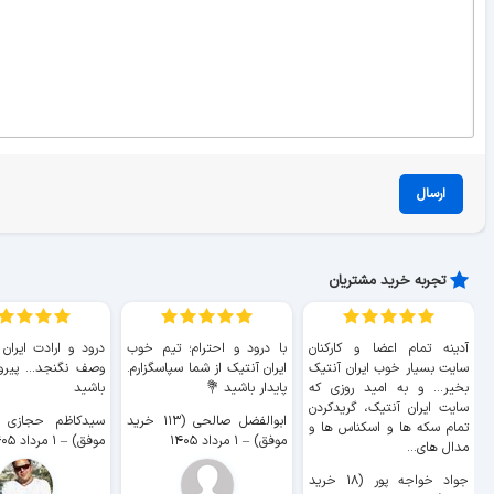
ارسال
تجربه خرید مشتریان
آدینه تمام اعضا و کارکنان
با درود و احترام؛ تیم خوب
درود و ارادت ایران
سایت بسیار خوب ايران آنتیک
ایران آنتیک از شما سپاسگزارم.
وصف نگنجد... پیروز
بخیر... و به امید روزی که
پایدار باشید 💐
باشید
سایت ايران آنتیک، گریدکردن
ابوالفضل صالحی (۱۱۳ خرید
تمام سکه ها و اسکناس ها و
موفق)
–
۱ مرداد ۱۴۰۵
موفق)
–
۱ مرداد ۱۴۰۵
مدال های...
جواد خواجه پور (۱۸ خرید