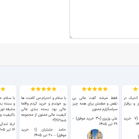
 آنتیک در
فقط میشه گفت عالی بی
با سلام و احترام من کامنت ها
با سلام، م
 و برقرار
نقص و مطمئن برای همه چیز
رو خوندم و خرید کردم واقعا
و بسته بن
سپاسگزارم ممنون
عالی بود بسته بندی عالی
سلیقه تون
کیفیت عالی ممنون از مجموعه
باکیفیت و
سیدکاظم حجازی (۷ خرید
علی وزیری (۳۰ خرید موفق)
–
شما🫡🩷
۲۹ تیر ۱۴۰۵
لیلا تندکی (۲ خرید م
حامد جلیلیان (۱ خرید
۱۶ تیر ۱۴۰۵
موفق)
–
۲۰ تیر ۱۴۰۵