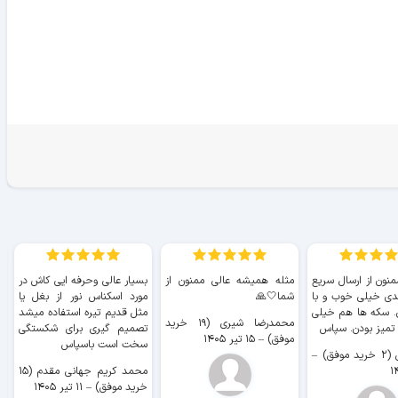
منون از ارسال سریع
مثله همیشه عالی ممنون از
بسیار عالی وحرفه ایی کاش در
ب
دی خیلی خوب و با
شما🤍🙏
مورد اسکناس نور از بغل یا
ر
. سکه ها هم خیلی
مثل قدیم تیره استفاده میشد
محمدرضا شیری (۱۹ خرید
۹ 
 تمیز بودن. سپاس
تصمیم گیری برای شکستگی
موفق)
–
۱۵ تیر ۱۴۰۵
سخت است باسپاس
وفق)
–
محمد کریم جهانی مقدم (۱۵
خرید موفق)
–
۱۱ تیر ۱۴۰۵