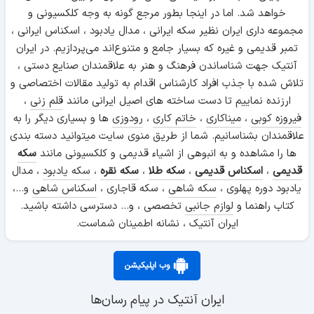
خواهد شد. اما در اینجا بطور مرجع گونه به وجه کلکسیونی و
مجموعه داری ایران نظیر سکه ایرانی ، مدال یادبود ، اسکناس ایرانی ،
تمبر قدیمی و غیره که بسیار جامع و متنوع‌اند می‌پردازیم. در ایران
آنتیک جهت شناساندن فرهنگ و هنر به علاقمندان صنایع دستی ،
تلاش شده با جذب افراد کارشناس اقدام به تولید مقالات اختصاصی و
ارزنده نماییم تا دست ساخته های اصیل ایرانی مانند
قلم زنی
،
فیروزه کوبی
،
میناکاری
،
خاتم کاری
،
رودوزی
ها و بسیاری دیگر را به
علاقمندان بشناسانیم. شما از طریق منوی سایت میتوانید دسته بندی
ها را مشاهده و به انبوهی از اشیاء قدیمی و کلکسیونی مانند
سکه
قدیمی
،
اسکناس قدیمی
،
سکه طلا
،
سکه نقره
،
سکه یادبود
، مدال
یادبود دوره پهلوی ،
سکه شاهی
، سکه قاجاری ،
اسکناس شاهی
و...،
کتاب راهنما و
لوازم جانبی
تخصصی ، و... دسترسی داشته باشید.
ایران آنتیک ، نشانه اطمینان شماست.
وب اپلیکیشن
ایران آنتیک در پیام رسان‌ها