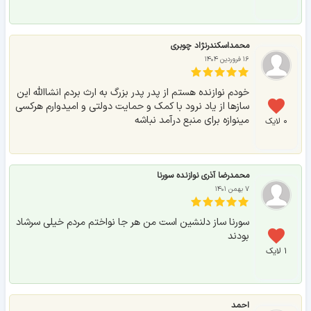
محمداسکندرنژاد چوبری
۱۶ فروردین ۱۴۰۴
خودم نوازنده هستم از پدر پدر بزرگ به ارث بردم انشاالله این
سازها از یاد نرود با کمک و حمایت دولتی و امیدوارم هرکسی
مینوازه برای منبع درآمد نباشه
۰ لایک
محمد‌رضا آذری‌ نوازنده سورنا
۷ بهمن ۱۴۰۱
سورنا ساز دلنشین است من هر‌ جا نواختم مردم خیلی سر‌شاد‌
بودند
۱ لایک
احمد