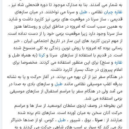
به شمار می آمدند. بنا به مدارک موجود تا دوره فتحعلی شاه نیز ،
نقاره چیان
نظامی ،
طبل
و سرنا می نواختند. در میان سازهای
قدیمی ، ساز سرنا در موقعیت های بزمی نیز کاربرد داشت و شاید
به همین سبب است که امروزه در مناطق ایران و روستاها هنوز
ساز سرنا وجود دارد زیرا موقعیت بزمی خود را از دست نداده است.
از مهم ترین کاربرد های این ساز در تاریخ اجتماعی ایران ، خبر
رسانی بوده که امروزه با روش نوین زندگی به کلی منسوخ شده
است. در قدیم با استفاده از سازهای سرنا و
کرنا
(به همراه طبل و
نقاره
و سنج) برای این منظور استفاده می کردند. مخصوصا برای
اعلام پیروزی در جنگ بسیار کاربرد داشت.
در هنگام سفر نیز از آن بهره می بردند. در آغاز حرکت و یا به نشانه
بدرقه اغلب موسیقی نظامی مانند
طبل
و سازهای بادی به صدا در
می آمد ولی در هنگام سفر یا مراسم استقبال از سازهای موسیقی
بزمی استفاده می شد.
ابن بطوطه در وصف اردوی سلطان ابوسعید از ساز ها و مراسم
حرکت آنان سخن به میان آورده است. سازهای نام برده شده
عبارتند از :
سرنا
، بوق ، شیپور ،
طبل
، کوس. او از صدها خنیاگر
یاد می کند که سوار بر اسب های شاهی حرکت می کردند و به