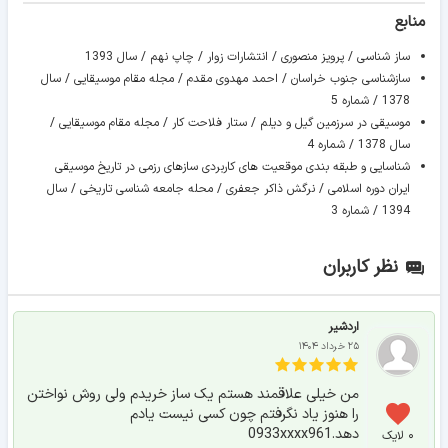
منابع
ساز شناسی / پرويز منصوری / انتشارات زوار / چاپ نهم / سال 1393
سازشناسی جنوب خراسان / احمد مهدوی مقدم / مجله مقام موسیقایی / سال
1378 / شماره 5
موسیقی در سرزمین گیل و دیلم / ستار فلاحت کار / مجله مقام موسیقایی /
سال 1378 / شماره 4
شناسایی و طبقه بندی موقعیت های کاربردی سازهای رزمی در تاریخ موسیقی
ایران دوره اسلامی / نرگش ذاکر جعفری / محله جامعه شناسی تاریخی / سال
1394 / شماره 3
نظر کاربران
اردشیر
۲۵ خرداد ۱۴۰۴
من خیلی علاقمند هستم یک ساز خریدم ولی روش نواختن
را هنوز یاد نگرفتم چون کسی نیست یادم
دهد.0933xxxx961
۰ لایک