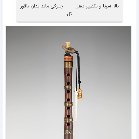
ناله
سرنا
و تکفـیـر دهل چیزکی ماند بدان ناقور
کل