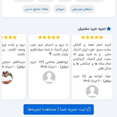
سازهای موسیقی
سورنای
مقاله صنایع دستی
تجربه خرید مشتریان
آدینه تمام اعضا و کارکنان
با درود و احترام؛ تیم خوب
درود و ارادت ایران
سایت بسیار خوب ايران آنتیک
ایران آنتیک از شما سپاسگزارم.
وصف نگنجد... پیروز
بخیر... و به امید روزی که
پایدار باشید 💐
باشید
سایت ايران آنتیک، گریدکردن
ابوالفضل صالحی (۱۱۳ خرید
تمام سکه ها و اسکناس ها و
موفق)
–
۱ مرداد ۱۴۰۵
موفق)
–
۱ مرداد ۱۴۰۵
مدال های...
جواد خواجه پور (۱۸ خرید
موفق)
–
۹ مرداد ۱۴۰۵
ثبت تجربه شما | مشاهده تجربه‌ها