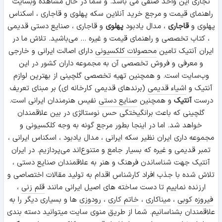
تجاری این واحد صنفی می باشد. و شما در حال مشاهده وبسایت
راهنمای قیمت و مرجع خرید آنلاین سکه پهلوی و قاجاری ، اسکناس
پهلوی و
قاجاری
، مدال یادبود
پهلوی
و قاجاری ، صنایع دستی قدیمی
، کتاب تخصصی و راهنمای قیمت و غیره ... می‌باشید. تلاش ما در
ایران آنتیک تامین
محصولات کلکسیونی
دارای اصالت ایرانی و خارجی
و معرفی و فروش تخصصی آن به مجموعه داران کشور در این
وب‌سایت است. و همچنین تهیه تخصصی گلچینی از بهترین لوازم
آنتیک و
اشیاء قدیمی
(برندهای قدیمی کارخانه ای) بر مبنای تعریف
درست
آنتیک
و همچنین
صنایع دستی
نفیس هنرمندان ایرانی است.
گلچینی که باعث برانگیختگی حس نوستالژی در بین علاقمندان
خواهد شد. اما در اینجا بطور مرجع گونه به وجه کلکسیونی و
مجموعه داری ایران نظیر سکه ایرانی ، مدال یادبود ، اسکناس ایرانی ،
تمبر قدیمی و غیره که بسیار جامع و متنوع‌اند می‌پردازیم. در ایران
آنتیک جهت شناساندن فرهنگ و هنر به علاقمندان صنایع دستی ،
تلاش شده با جذب افراد کارشناس اقدام به تولید مقالات اختصاصی و
ارزنده نماییم تا دست ساخته های اصیل ایرانی مانند
قلم زنی
،
فیروزه کوبی
،
میناکاری
،
خاتم کاری
،
رودوزی
ها و بسیاری دیگر را به
علاقمندان بشناسانیم. شما از طریق منوی سایت میتوانید دسته بندی