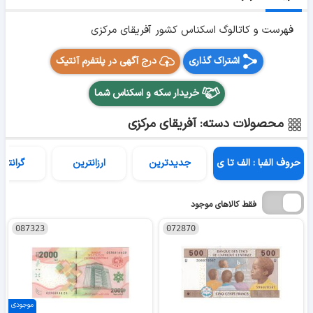
فهرست و کاتالوگ اسکناس کشور آفریقای مرکزی
اشتراک گذاری
درج آگهی در پلتفرم آنتیک
خریدار سکه و اسکناس شما
محصولات دسته: آفریقای مرکزی
حروف الفبا : الف تا ی
جدیدترین
ارزانترین
گرانتری
فقط کالاهای موجود
087323
072870
موجودی