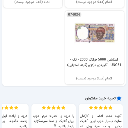
اتمام (فعلا موجود نیست)
اتمام (فعلا موجود نیست)
074034
اسکناس 5000 فرانک 2000 - تک -
UNC61 - آفریقای مرکزی (گینه استوایی)
اتمام (فعلا موجود نیست)
تجربه خرید مشتریان
آدینه تمام اعضا و کارکنان
با درود و احترام؛ تیم خوب
درود و ارادت ایران
سایت بسیار خوب ايران آنتیک
ایران آنتیک از شما سپاسگزارم.
وصف نگنجد... پیروز
بخیر... و به امید روزی که
پایدار باشید 💐
باشید