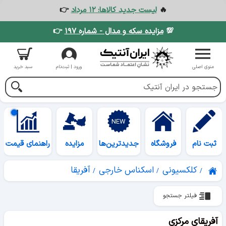
🔥
لیست جدید کالاها: ۱۲ مرداد
👉
💯
مزایده سکه و مدال - شماره ۱۹۷
👉
منوی اصلی
ورود | ثبت‌نام
سبد خرید
ثبت نام
فروشگاه
جدیدترین‌ها
مزایده
راهنمای قیمت
کلکسیونی
اسکناس خارجی
آفریقا
فیلتر جستجو
آفریقای مرکزی