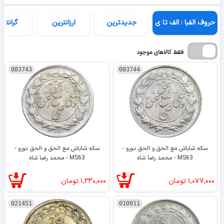
حروف الفبا : الف تا ی
جدیدترین
ارزانترین
گرانتری
فقط کالاهای موجود
083743
083744
سکه شاباش مع الحق و الحق دورو -
سکه شاباش مع الحق و الحق دورو -
MS63 - محمد رضا شاه
MS63 - محمد رضا شاه
۱,۰۷۷,۰۰۰
تومان
۱,۲۳۰,۰۰۰
تومان
021451
010911