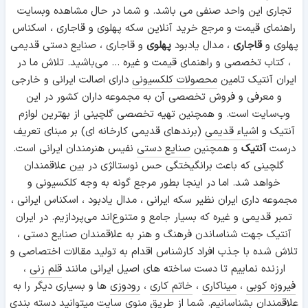
تجاری این واحد صنفی می باشد. و شما در حال مشاهده وبسایت
راهنمای قیمت و مرجع خرید آنلاین سکه پهلوی و قاجاری ، اسکناس
پهلوی و
قاجاری
، مدال یادبود
پهلوی
و قاجاری ، صنایع دستی قدیمی
، کتاب تخصصی و راهنمای قیمت و غیره ... می‌باشید. تلاش ما در
ایران آنتیک تامین
محصولات کلکسیونی
دارای اصالت ایرانی و خارجی
و معرفی و فروش تخصصی آن به مجموعه داران کشور در این
وب‌سایت است. و همچنین تهیه تخصصی گلچینی از بهترین لوازم
آنتیک و
اشیاء قدیمی
(برندهای قدیمی کارخانه ای) بر مبنای تعریف
درست
آنتیک
و همچنین
صنایع دستی
نفیس هنرمندان ایرانی است.
گلچینی که باعث برانگیختگی حس نوستالژی در بین علاقمندان
خواهد شد. اما در اینجا بطور مرجع گونه به وجه کلکسیونی و
مجموعه داری ایران نظیر سکه ایرانی ، مدال یادبود ، اسکناس ایرانی ،
تمبر قدیمی و غیره که بسیار جامع و متنوع‌اند می‌پردازیم. در ایران
آنتیک جهت شناساندن فرهنگ و هنر به علاقمندان صنایع دستی ،
تلاش شده با جذب افراد کارشناس اقدام به تولید مقالات اختصاصی و
ارزنده نماییم تا دست ساخته های اصیل ایرانی مانند
قلم زنی
،
فیروزه کوبی
،
میناکاری
،
خاتم کاری
،
رودوزی
ها و بسیاری دیگر را به
علاقمندان بشناسانیم. شما از طریق منوی سایت میتوانید دسته بندی