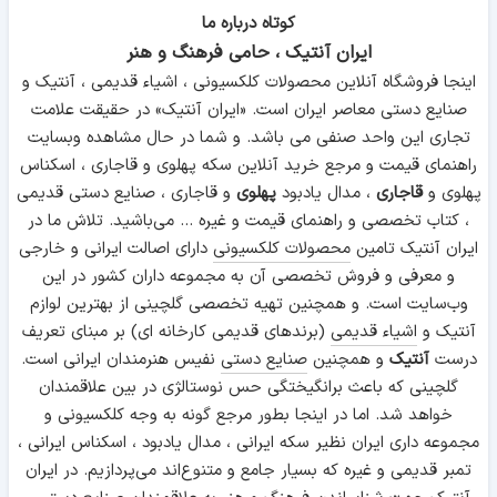
کوتاه درباره ما
ایران آنتیک ، حامی فرهنگ و هنر
اینجا فروشگاه آنلاین محصولات کلکسیونی ، اشیاء قدیمی ، آنتیک و
صنایع دستی معاصر ایران است. «ایران آنتیک» در حقیقت علامت
تجاری این واحد صنفی می باشد. و شما در حال مشاهده وبسایت
راهنمای قیمت و مرجع خرید آنلاین سکه پهلوی و قاجاری ، اسکناس
پهلوی و
قاجاری
، مدال یادبود
پهلوی
و قاجاری ، صنایع دستی قدیمی
، کتاب تخصصی و راهنمای قیمت و غیره ... می‌باشید. تلاش ما در
ایران آنتیک تامین
محصولات کلکسیونی
دارای اصالت ایرانی و خارجی
و معرفی و فروش تخصصی آن به مجموعه داران کشور در این
وب‌سایت است. و همچنین تهیه تخصصی گلچینی از بهترین لوازم
آنتیک و
اشیاء قدیمی
(برندهای قدیمی کارخانه ای) بر مبنای تعریف
درست
آنتیک
و همچنین
صنایع دستی
نفیس هنرمندان ایرانی است.
گلچینی که باعث برانگیختگی حس نوستالژی در بین علاقمندان
خواهد شد. اما در اینجا بطور مرجع گونه به وجه کلکسیونی و
مجموعه داری ایران نظیر سکه ایرانی ، مدال یادبود ، اسکناس ایرانی ،
تمبر قدیمی و غیره که بسیار جامع و متنوع‌اند می‌پردازیم. در ایران