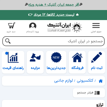
🎉
آفر جمعه ایران آنتیک + هدیه ویژه
🎉
🔥
لیست جدید کالاها: ۱۲ مرداد
👉
منوی اصلی
ورود | ثبت‌نام
سبد خرید
ثبت نام
فروشگاه
جدیدترین‌ها
مزایده
راهنمای قیمت
کلکسیونی
لوازم جانبی
فیلتر جستجو
ترازو