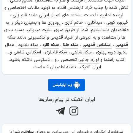
آنتیک جهت شناساندن فرهنگ و هنر به علاقمندان صنایع دستی ،
تلاش شده با جذب افراد کارشناس اقدام به تولید مقالات اختصاصی و
ارزنده نماییم تا دست ساخته های اصیل ایرانی مانند
قلم زنی
،
فیروزه کوبی
،
میناکاری
،
خاتم کاری
،
رودوزی
ها و بسیاری دیگر را به
علاقمندان بشناسانیم. شما از طریق منوی سایت میتوانید دسته بندی
ها را مشاهده و به انبوهی از اشیاء قدیمی و کلکسیونی مانند
سکه
قدیمی
،
اسکناس قدیمی
،
سکه طلا
،
سکه نقره
،
سکه یادبود
، مدال
یادبود دوره پهلوی ،
سکه شاهی
، سکه قاجاری ،
اسکناس شاهی
و...،
کتاب راهنما و
لوازم جانبی
تخصصی ، و... دسترسی داشته باشید.
ایران آنتیک ، نشانه اطمینان شماست.
وب اپلیکیشن
ایران آنتیک در پیام رسان‌ها
استفاده از امکانات و خدمات این وب سایت به معنای موافقت شما با