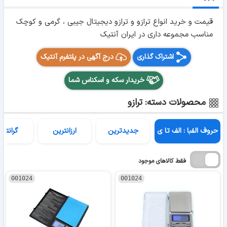
قیمت و خرید انواع ترازو و ترازو دیجیتال جیبی ، گرمی و کوچک
مناسب مجموعه داری در ایران آنتیک
اشتراک گذاری
درج آگهی در پلتفرم آنتیک
خریدار سکه و اسکناس شما
محصولات دسته: ترازو
حروف الفبا : الف تا ی
جدیدترین
ارزانترین
گرانتری
فقط کالاهای موجود
001024
001024