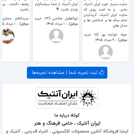
سایت بسیار خوب ايران آنتیک
ایران آنتیک از شما سپاسگزارم.
وصف نگنجد... پیروز
بخیر... و به امید روزی که
پایدار باشید 💐
باشید
سایت ايران آنتیک، گریدکردن
ابوالفضل صالحی (۱۱۳ خرید
تمام سکه ها و اسکناس ها و
موفق)
–
۱ مرداد ۱۴۰۵
موفق)
–
۱ مرداد ۱۴۰۵
مدال های...
جواد خواجه پور (۱۸ خرید
موفق)
–
۹ مرداد ۱۴۰۵
ثبت تجربه شما | مشاهده تجربه‌ها
کوتاه درباره ما
ایران آنتیک ، حامی فرهنگ و هنر
اینجا فروشگاه آنلاین محصولات کلکسیونی ، اشیاء قدیمی ، آنتیک و