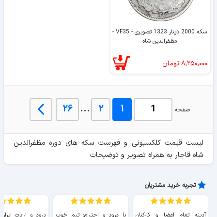
سکه 2000 دینار 1323 تصویری - VF35 -
مظفرالدین شاه
۸,۲۵۰,۰۰۰
تومان
...
۲۶
۲
۱
صفحه:
لیست قیمت کلکسیونی و فهرست سکه های دوره مظفرالدین
شاه قاجار به همراه تصویر و توضیحات
تجربه خرید مشتریان
آدینه تمام اعضا و کارکنان
با درود و احترام؛ تیم خوب
درود و ارادت ایران