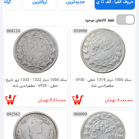
حروف الفبا : الف تا ی
جدیدترین
ارزانترین
گرانتری
فقط کالاهای موجود
068110
059999
سکه 1000 دینار 1319 خطی - VF30 -
سکه 1000 دینار 1322 - 1333 ارور تاریخ -
مظفرالدین شاه
خطی - VF25 - مظفرالدین شاه
۸,۰۰۰,۰۰۰
تومان
۶,۸۱۰,۰۰۰
تومان
092562
060000