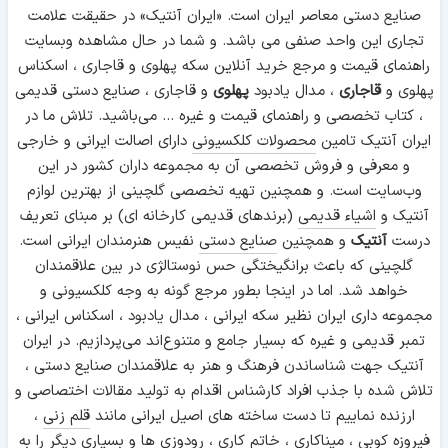
صنایع دستی معاصر ایران است. «ایران آنتیک» در حقیقت علامت
تجاری این واحد صنفی می باشد. و شما در حال مشاهده وبسایت
راهنمای قیمت و مرجع خرید آنلاین سکه پهلوی و قاجاری ، اسکناس
پهلوی و
قاجاری
، مدال یادبود
پهلوی
و قاجاری ، صنایع دستی قدیمی
، کتاب تخصصی و راهنمای قیمت و غیره ... می‌باشید. تلاش ما در
ایران آنتیک تامین
محصولات کلکسیونی
دارای اصالت ایرانی و خارجی
و معرفی و فروش تخصصی آن به مجموعه داران کشور در این
وب‌سایت است. و همچنین تهیه تخصصی گلچینی از بهترین لوازم
آنتیک و
اشیاء قدیمی
(برندهای قدیمی کارخانه ای) بر مبنای تعریف
درست
آنتیک
و همچنین
صنایع دستی
نفیس هنرمندان ایرانی است.
گلچینی که باعث برانگیختگی حس نوستالژی در بین علاقمندان
خواهد شد. اما در اینجا بطور مرجع گونه به وجه کلکسیونی و
مجموعه داری ایران نظیر سکه ایرانی ، مدال یادبود ، اسکناس ایرانی ،
تمبر قدیمی و غیره که بسیار جامع و متنوع‌اند می‌پردازیم. در ایران
آنتیک جهت شناساندن فرهنگ و هنر به علاقمندان صنایع دستی ،
تلاش شده با جذب افراد کارشناس اقدام به تولید مقالات اختصاصی و
ارزنده نماییم تا دست ساخته های اصیل ایرانی مانند
قلم زنی
،
فیروزه کوبی
،
میناکاری
،
خاتم کاری
،
رودوزی
ها و بسیاری دیگر را به