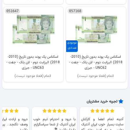
051647
057168
موجودی
تعدادی
اسکناس یک پوند بدون تاریخ (2010-
اسکناس یک پوند بدون تاریخ (2010-
2018) الیزابت دوم - لان بلک - جفت -
2018) الیزابت دوم - لان بلک - جفت -
UNC62 - جرزی
UNC63 - جرزی
اتمام (فعلا موجود نیست)
اتمام (فعلا موجود نیست)
تجربه خرید مشتریان
آدینه تمام اعضا و کارکنان
با درود و احترام؛ تیم خوب
درود و ارادت ایران
سایت بسیار خوب ايران آنتیک
ایران آنتیک از شما سپاسگزارم.
وصف نگنجد... پیروز
بخیر... و به امید روزی که
پایدار باشید 💐
باشید