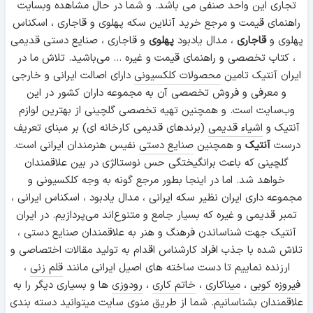
تجاری این واحد صنفی می باشد. و شما در حال مشاهده وبسایت
راهنمای قیمت و مرجع خرید آنلاین سکه پهلوی و قاجاری ، اسکناس
پهلوی و
قاجاری
، مدال یادبود
پهلوی
و قاجاری ، صنایع دستی قدیمی
، کتاب تخصصی و راهنمای قیمت و غیره ... می‌باشید. تلاش ما در
ایران آنتیک تامین
محصولات کلکسیونی
دارای اصالت ایرانی و خارجی
و معرفی و فروش تخصصی آن به مجموعه داران کشور در این
وب‌سایت است. و همچنین تهیه تخصصی گلچینی از بهترین لوازم
آنتیک و
اشیاء قدیمی
(برندهای قدیمی کارخانه ای) بر مبنای تعریف
درست
آنتیک
و همچنین
صنایع دستی
نفیس هنرمندان ایرانی است.
گلچینی که باعث برانگیختگی حس نوستالژی در بین علاقمندان
خواهد شد. اما در اینجا بطور مرجع گونه به وجه کلکسیونی و
مجموعه داری ایران نظیر سکه ایرانی ، مدال یادبود ، اسکناس ایرانی ،
تمبر قدیمی و غیره که بسیار جامع و متنوع‌اند می‌پردازیم. در ایران
آنتیک جهت شناساندن فرهنگ و هنر به علاقمندان صنایع دستی ،
تلاش شده با جذب افراد کارشناس اقدام به تولید مقالات اختصاصی و
ارزنده نماییم تا دست ساخته های اصیل ایرانی مانند
قلم زنی
،
فیروزه کوبی
،
میناکاری
،
خاتم کاری
،
رودوزی
ها و بسیاری دیگر را به
علاقمندان بشناسانیم. شما از طریق منوی سایت میتوانید دسته بندی