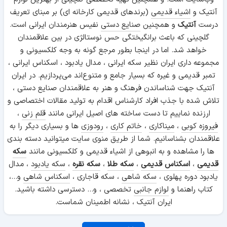
آنتیک و
اشیاء قدیمی
(برندهای قدیمی کارخانه ای) بر مبنای تعریف
درست
آنتیک
و همچنین
صنایع دستی
نفیس هنرمندان ایرانی است.
گلچینی که باعث برانگیختگی حس نوستالژی در بین علاقمندان
خواهد شد. اما در اینجا بطور مرجع گونه به وجه کلکسیونی و
مجموعه داری ایران نظیر سکه ایرانی ، مدال یادبود ، اسکناس ایرانی ،
تمبر قدیمی و غیره که بسیار جامع و متنوع‌اند می‌پردازیم. در ایران
آنتیک جهت شناساندن فرهنگ و هنر به علاقمندان صنایع دستی ،
تلاش شده با جذب افراد کارشناس اقدام به تولید مقالات اختصاصی و
ارزنده نماییم تا دست ساخته های اصیل ایرانی مانند
قلم زنی
،
فیروزه کوبی
،
میناکاری
،
خاتم کاری
،
رودوزی
ها و بسیاری دیگر را به
علاقمندان بشناسانیم. شما از طریق منوی سایت میتوانید دسته بندی
ها را مشاهده و به انبوهی از اشیاء قدیمی و کلکسیونی مانند
سکه
قدیمی
،
اسکناس قدیمی
،
سکه طلا
،
سکه نقره
،
سکه یادبود
، مدال
یادبود دوره پهلوی ،
سکه شاهی
، سکه قاجاری ،
اسکناس شاهی
و...،
کتاب راهنما و
لوازم جانبی
تخصصی ، و... دسترسی داشته باشید.
ایران آنتیک ، نشانه اطمینان شماست.