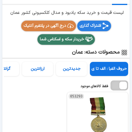
لیست قیمت و خرید سکه یادبود و مدال کلکسیونی کشور عمان
اشتراک گذاری
درج آگهی در پلتفرم آنتیک
خریدار سکه و اسکناس شما
محصولات دسته: عمان
حروف الفبا : الف تا ی
جدیدترین
ارزانترین
گرانتری
فقط کالاهای موجود
053293