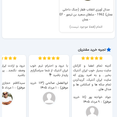
مدال آویزی انقلاب ظفار (جنگ داخلی
عمان) 1962 - سلطان سعید بن تیمور - EF
- عمان
اتمام (فعلا موجود نیست)
تجربه خرید مشتریان
آدینه تمام اعضا و کارکنان
با درود و احترام؛ تیم خوب
درود و ارادت ایران
سایت بسیار خوب ايران آنتیک
ایران آنتیک از شما سپاسگزارم.
وصف نگنجد... پیروز
بخیر... و به امید روزی که
پایدار باشید 💐
باشید
سایت ايران آنتیک، گریدکردن
ابوالفضل صالحی (۱۱۳ خرید
تمام سکه ها و اسکناس ها و
موفق)
–
۱ مرداد ۱۴۰۵
موفق)
–
۱ مرداد ۱۴۰۵
مدال های...
جواد خواجه پور (۱۸ خرید
موفق)
–
۹ مرداد ۱۴۰۵