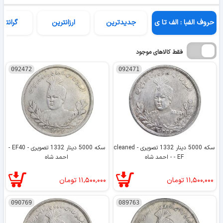
حروف الفبا : الف تا ی
جدیدترین
ارزانترین
گرانتری
فقط کالاهای موجود
092472
092471
سکه 5000 دینار 1332 تصویری - cleaned
سکه 5000 دینار 1332 تصویری - EF40 -
- EF - احمد شاه
احمد شاه
۱۱,۵۰۰,۰۰۰
تومان
۱۱,۵۰۰,۰۰۰
تومان
090769
089763