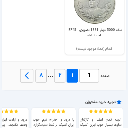
سکه 5000 دینار 1331 تصویری - EF45 -
احمد شاه
اتمام (فعلا موجود نیست)
...
۸
۲
۱
صفحه:
تجربه خرید مشتریان
آدینه تمام اعضا و کارکنان
با درود و احترام؛ تیم خوب
درود و ارادت ایران
سایت بسیار خوب ايران آنتیک
ایران آنتیک از شما سپاسگزارم.
وصف نگنجد... پیروز