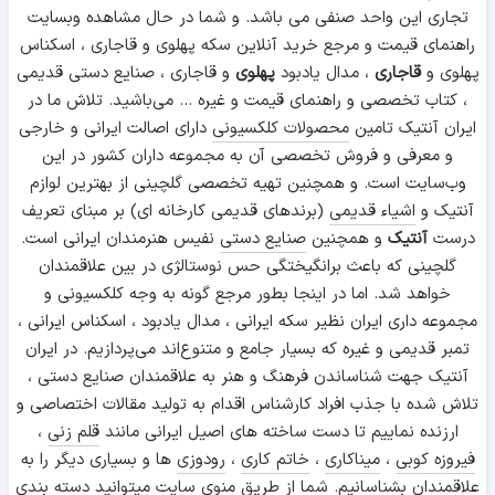
تجاری این واحد صنفی می باشد. و شما در حال مشاهده وبسایت
راهنمای قیمت و مرجع خرید آنلاین سکه پهلوی و قاجاری ، اسکناس
پهلوی و
قاجاری
، مدال یادبود
پهلوی
و قاجاری ، صنایع دستی قدیمی
، کتاب تخصصی و راهنمای قیمت و غیره ... می‌باشید. تلاش ما در
ایران آنتیک تامین
محصولات کلکسیونی
دارای اصالت ایرانی و خارجی
و معرفی و فروش تخصصی آن به مجموعه داران کشور در این
وب‌سایت است. و همچنین تهیه تخصصی گلچینی از بهترین لوازم
آنتیک و
اشیاء قدیمی
(برندهای قدیمی کارخانه ای) بر مبنای تعریف
درست
آنتیک
و همچنین
صنایع دستی
نفیس هنرمندان ایرانی است.
گلچینی که باعث برانگیختگی حس نوستالژی در بین علاقمندان
خواهد شد. اما در اینجا بطور مرجع گونه به وجه کلکسیونی و
مجموعه داری ایران نظیر سکه ایرانی ، مدال یادبود ، اسکناس ایرانی ،
تمبر قدیمی و غیره که بسیار جامع و متنوع‌اند می‌پردازیم. در ایران
آنتیک جهت شناساندن فرهنگ و هنر به علاقمندان صنایع دستی ،
تلاش شده با جذب افراد کارشناس اقدام به تولید مقالات اختصاصی و
ارزنده نماییم تا دست ساخته های اصیل ایرانی مانند
قلم زنی
،
فیروزه کوبی
،
میناکاری
،
خاتم کاری
،
رودوزی
ها و بسیاری دیگر را به
علاقمندان بشناسانیم. شما از طریق منوی سایت میتوانید دسته بندی