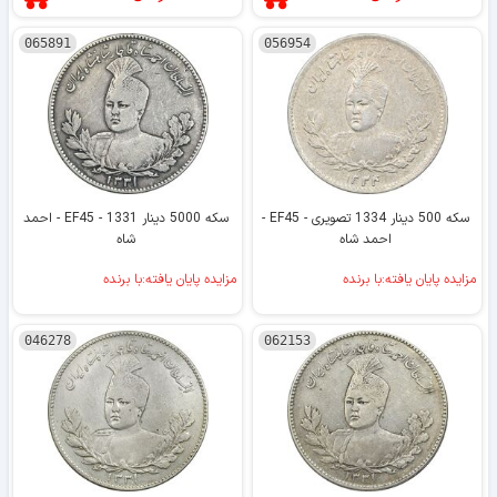
065891
056954
سکه 500 دینار 1334 تصویری - EF45 -
سکه 5000 دینار 1331 - EF45 - احمد
احمد شاه
شاه
مزایده پایان یافته:با برنده
مزایده پایان یافته:با برنده
046278
062153