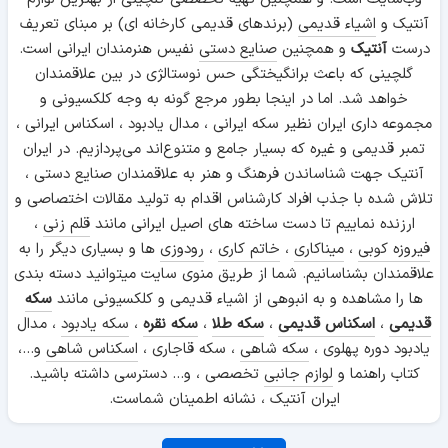
آنتیک و
اشیاء قدیمی
(برندهای قدیمی کارخانه ای) بر مبنای تعریف
درست
آنتیک
و همچنین
صنایع دستی
نفیس هنرمندان ایرانی است.
گلچینی که باعث برانگیختگی حس نوستالژی در بین علاقمندان
خواهد شد. اما در اینجا بطور مرجع گونه به وجه کلکسیونی و
مجموعه داری ایران نظیر سکه ایرانی ، مدال یادبود ، اسکناس ایرانی ،
تمبر قدیمی و غیره که بسیار جامع و متنوع‌اند می‌پردازیم. در ایران
آنتیک جهت شناساندن فرهنگ و هنر به علاقمندان صنایع دستی ،
تلاش شده با جذب افراد کارشناس اقدام به تولید مقالات اختصاصی و
ارزنده نماییم تا دست ساخته های اصیل ایرانی مانند
قلم زنی
،
فیروزه کوبی
،
میناکاری
،
خاتم کاری
،
رودوزی
ها و بسیاری دیگر را به
علاقمندان بشناسانیم. شما از طریق منوی سایت میتوانید دسته بندی
ها را مشاهده و به انبوهی از اشیاء قدیمی و کلکسیونی مانند
سکه
قدیمی
،
اسکناس قدیمی
،
سکه طلا
،
سکه نقره
،
سکه یادبود
، مدال
یادبود دوره پهلوی ،
سکه شاهی
، سکه قاجاری ،
اسکناس شاهی
و...،
کتاب راهنما و
لوازم جانبی
تخصصی ، و... دسترسی داشته باشید.
ایران آنتیک ، نشانه اطمینان شماست.