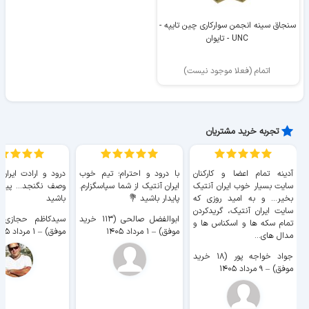
سنجاق سینه انجمن سوارکاری چین تایپه -
UNC - تایوان
اتمام (فعلا موجود نیست)
تجربه خرید مشتریان
آدینه تمام اعضا و کارکنان
با درود و احترام؛ تیم خوب
درود و ارادت ایران
سایت بسیار خوب ايران آنتیک
ایران آنتیک از شما سپاسگزارم.
وصف نگنجد... پیروز
بخیر... و به امید روزی که
پایدار باشید 💐
باشید
سایت ايران آنتیک، گریدکردن
ابوالفضل صالحی (۱۱۳ خرید
تمام سکه ها و اسکناس ها و
موفق)
–
۱ مرداد ۱۴۰۵
موفق)
–
۱ مرداد ۱۴۰۵
مدال های...
جواد خواجه پور (۱۸ خرید
موفق)
–
۹ مرداد ۱۴۰۵