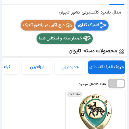
مدال یادبود کلکسیونی کشور تایوان
اشتراک گذاری
درج آگهی در پلتفرم آنتیک
خریدار سکه و اسکناس شما
محصولات دسته: تایوان
حروف الفبا : الف تا ی
جدیدترین
ارزانترین
گرانتری
فقط کالاهای موجود
071842