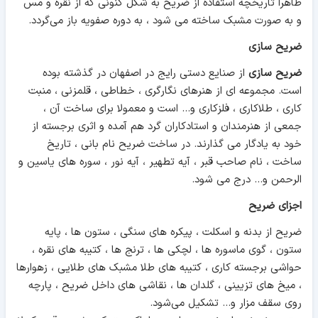
ظاهرا تاریخچه استفاده از ضریح به شکل کنونی که از نقره و مس
و به صورت مشبک ساخته می شود ، به دوره صفویه باز می‌گردد.
ضریح سازی
ضریح سازی
از صنایع دستی رایج در اصفهان در گذشته بوده
است. مجموعه ای از هنرهای نگارگری ، خطاطی ، قلمزنی ، منبت
کاری ، طلاکاری ، فلزکاری و... است و معمولا برای ساخت آن ،
جمعی از هنرمندان و استادکاران گرد هم آمده و اثری برجسته از
خود به یادگار می گذارند. در ساخت ضریح نام بانی ، تاریخ
ساخت ، نام صاحب قبر ، آیه تطهیر ، آیه نور ، سوره های یاسین و
الرحمن و... درج می شود.
اجزای ضریح
ضریح از بدنه و اسکلت ، پیکره های سنگی ، ستون ها ، پایه
ستون ، گوی ماسوره ها ، لچکی ها ، ترنج ها ، کتیبه های نقره ،
حواشی برجسته کاری ، کتیبه های طلا مشبک های طلایی ، زهوارها
، میخ های تزیینی ، گلدان ها ، نقاشی های داخل ضریح ، پارچه
روی سقف مزار و... تشکیل می‌شود.