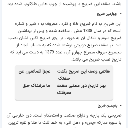
باشد. سقف این ضریح با پوشیده از چوب هایی طلاکوب شده بود.
چهارمین ضریح
این ضریح به نام ضریح طلا و نقره ، معروف به « شیر و شکر»
است که در سال 1338 ه.ش . ساخته شده و پس از برداشتن
ضریح سوم و انتقال آن به موزه ، بر روی ضریح نگین نشان نصب
شد. بر سقف ضریح دوبیتی نوشته شده که به حساب ابجد از
مجموع حروف مصراع چهارم آن ، عدد 1379 به دست می اید که
تاریخ نصب ضریح می باشد.
هاتفی وصف این ضریح بگفت عجزا الصانعون عن
صفتک
بهـر تاریـخ دور معـنـی سفـت ما عرفـنـاک حـق
معرفتک
پنچمین ضریح
ضریحی یک پارچه و دارای صلابت و استحکام است. دور خارجی آن
با سوره مبارکه «یس» و «هل اتی» به خط ثلث با طلا و نقره تزیین