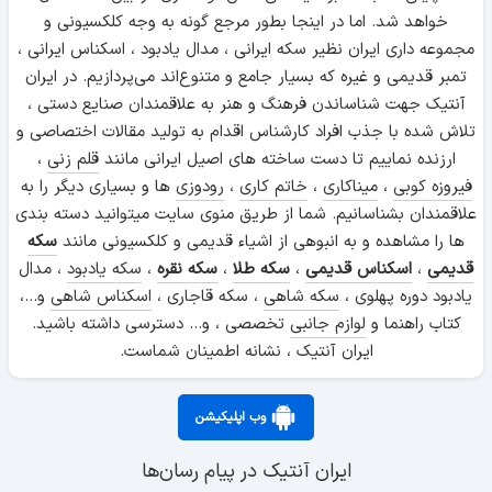
خواهد شد. اما در اینجا بطور مرجع گونه به وجه کلکسیونی و
مجموعه داری ایران نظیر سکه ایرانی ، مدال یادبود ، اسکناس ایرانی ،
تمبر قدیمی و غیره که بسیار جامع و متنوع‌اند می‌پردازیم. در ایران
آنتیک جهت شناساندن فرهنگ و هنر به علاقمندان صنایع دستی ،
تلاش شده با جذب افراد کارشناس اقدام به تولید مقالات اختصاصی و
ارزنده نماییم تا دست ساخته های اصیل ایرانی مانند
قلم زنی
،
فیروزه کوبی
،
میناکاری
،
خاتم کاری
،
رودوزی
ها و بسیاری دیگر را به
علاقمندان بشناسانیم. شما از طریق منوی سایت میتوانید دسته بندی
ها را مشاهده و به انبوهی از اشیاء قدیمی و کلکسیونی مانند
سکه
قدیمی
،
اسکناس قدیمی
،
سکه طلا
،
سکه نقره
،
سکه یادبود
، مدال
یادبود دوره پهلوی ،
سکه شاهی
، سکه قاجاری ،
اسکناس شاهی
و...،
کتاب راهنما و
لوازم جانبی
تخصصی ، و... دسترسی داشته باشید.
ایران آنتیک ، نشانه اطمینان شماست.
وب اپلیکیشن
ایران آنتیک در پیام رسان‌ها