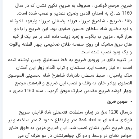
ضریح مرصع فولادی ، معروف به ضریح نگین نشان که در سال
1160 هـ .ق به آستان قدس رضوی تقدیم و نصب شده است.
واقف ضریح ، شاهرخ میرزا ، فرزند رضاقلی میرزا ؛ ولیعهد نادرشاه
و نوه دختری شاه سلطان حسین صفوی بود. این ضریح را با دو
هزار قبه ، مزین به یاقوت و زمرد زینت داده‌ اند. بر هر یک از قبه
های مربع مشبک آن روی صفحه طلای ضخیمی چهار قطعه یاقوت
و یک زمرد نصب شده است.
در کتیبه‌ بالای در ورودی ضریح به خط نستعلیق چنین نوشته شده
است : « نیاز رحمت ایزد مستعان و تراب اقدام زوار این آستان
ملک پاسبان ، سبط سلطان نادرشاه شاهرخ شاه الحسینی الموسوی
الصفوی بهادر خان به وقف و نصب این ضریح و قبه‌‌های مرصع
چهار گوشه ضریح مقدس مبارک موفق گردید . سنه 1160 قمری »
سومین ضریح
درسال 1238 ه.ق در زمان سلطنت فتحعلی شاه قاجار، ضریح
فولادی ساده‌ ای به ابعاد 4×3 متر و ارتفاع حدود 2 متر ساخته و بر
روی ضریح نگین نشان نصب شد. این ضریح مزین به طوق طلای
جواهر نشان در وسط و دو گل جواهرنشان در دو طرف آن می