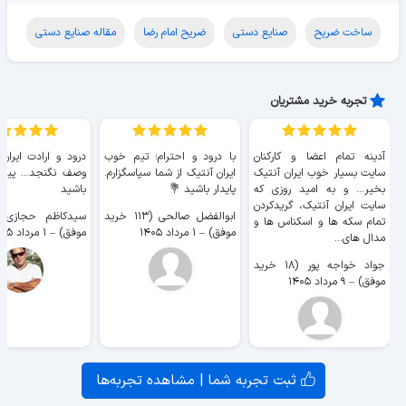
ساخت ضریح
صنایع دستی
ضریح امام رضا
مقاله صنایع دستی
تجربه خرید مشتریان
آدینه تمام اعضا و کارکنان
با درود و احترام؛ تیم خوب
درود و ارادت ایران
سایت بسیار خوب ايران آنتیک
ایران آنتیک از شما سپاسگزارم.
وصف نگنجد... پیروز
بخیر... و به امید روزی که
پایدار باشید 💐
باشید
سایت ايران آنتیک، گریدکردن
ابوالفضل صالحی (۱۱۳ خرید
تمام سکه ها و اسکناس ها و
موفق)
–
۱ مرداد ۱۴۰۵
موفق)
–
۱ مرداد ۱۴۰۵
مدال های...
جواد خواجه پور (۱۸ خرید
موفق)
–
۹ مرداد ۱۴۰۵
ثبت تجربه شما | مشاهده تجربه‌ها