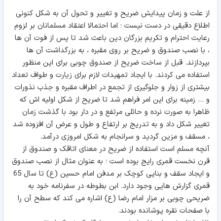
از علت و زمان پیدایش ضریح و تغییر و تحول آن به شکل کنونی
اطلاع دقیقی در دست نیست ؛ اما احتمالا اعتقاد مسلمانان بر لزوم
رعایت احترام و تکریم بزرگان دین باعث شد تا پس از فوت آن ها
، با نصب صندوق و ضریح بر روی مقبره ، به بزرگداشت آن ها
بپردازند. قبل از ساخت ضریح از صندوق چوبی برای این منظور
استفاده می کردند. با ایجاد تمهیدات لازم برای زیارت و طواف تعداد
بیشتری از زوار و جلوگیری از تجمع در اطراف مقبره و جذب نذورات
و ... زمینه برای این امر فراهم شد تا ضریح از شکل اولیه اش که
ظاهرا به صورت نرده و حائلی مرتفع و در دار بود با گذشت زمان
تغییر شکل داد و به تدریج بر ارتفاع و طول و عرض آن افزوده شد
، مسقف و مزین گردید و سرانجام به شکل امروزی درآمد.
آنچه مسلم است استفاده از ضریح در معنای اتاقک و صندوق از
قرن نخست قمری رایج بوده است ؛ به عنوان مثال از نصب صندوق
و ایجاد سقف و بنایی کوچک بر مدفن امام حسین (ع) تا سال 65
قمری گزارش هایی وجود دارد. ابن بطوطه در سفرنامه خود به
ضریحی چوبی بر مزار امام رضا (ع) اشاره می کند که سطح آن را
با صفحات نقره پوشانده بودند.