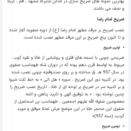
بهترین نمونه های ضریح سازی در اماکن متبرکه مشهد ، قم ، کربلا
و نجف می باشند.
ضریح امام رضا
نصب ضریح بر مرقد مطهر امام رضا (ع) از دوره صفویه آغاز شده
و تا کنون پنج ضریح بر این مرقد مطهر نصب شده است.
اولین ضریح
ضریحی چوبی با تسمه های فلزی و پوششی از طلا و نقره کوب ،
مربوط به اواسط قرن دهم بوده که در دوران شاه طهماسب صفوی
در سال 957 هـ .ق ساخته و بر روی صندوقچه چوبی نصب شده
بود. در کتیبه دور این ضریح ، سوره « هل اتی » به خط ثلث شیوا
و بر کتیبه سر در ضریح بر لوحه‌ ای از طلا ، تاریخ نصب ضریح را
چنین نوشته بود : « به توفیق الهی و تایید پناهی و ائمه
معصومین صلواه الله علیهم اجمعین ، طهماسب بن اسماعیل از
صفوی این محجر طلا در این موضع عرش اعتلا موفق و موید
گردید.(سنه 957)»
دومین ضریح