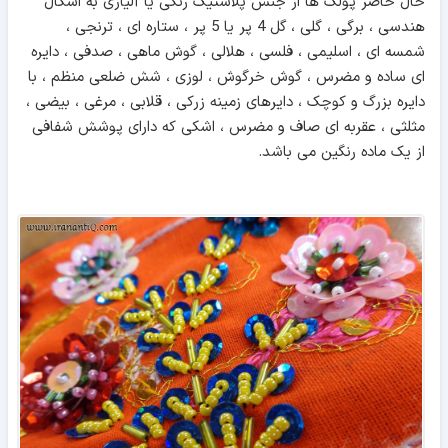
حال حاضر پولک ها از جنس پلاستیک رنگی یا آلیاژی به اشکال
هندسی ، برگی ، گلی ، گل 4 پر یا 5 پر ، ستاره ای ، ترنجی ،
شمسه ای ، اسلیمی ، فلسی ، هلالی ، گوش ماهی ، صدفی ، دایره
ای ساده و مضرس ، گوش خرگوش ، لوزی ، شش ضلعی منظم ، با
دایره بزرگ و کوچک ، دایرهای زمینه زرکی ، قلابی ، مرغی ، بیضی ،
مثلثی ، عقربه ای صاف و مضرس ، اشکی که دارای پوشش شفافی
از یک ماده رنگین می باشد.