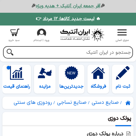
🎉
آفر جمعه ایران آنتیک + هدیه ویژه
🎉
🔥
لیست جدید کالاها: ۱۲ مرداد
👉
منوی اصلی
ورود | ثبت‌نام
سبد خرید
ثبت نام
فروشگاه
جدیدترین‌ها
مزایده
راهنمای قیمت
صنایع دستی
صنایع نساجی
رودوزی های سنتی
پولک دوزی
درباره پولک دوزی