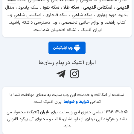
ها را مشاهده و به انبوهی از اشیاء قدیمی و کلکسیونی مانند
سکه
قدیمی
،
اسکناس قدیمی
،
سکه طلا
،
سکه نقره
،
سکه یادبود
، مدال
یادبود دوره پهلوی ،
سکه شاهی
، سکه قاجاری ،
اسکناس شاهی
و...،
کتاب راهنما و
لوازم جانبی
تخصصی ، و... دسترسی داشته باشید.
ایران آنتیک ، نشانه اطمینان شماست.
وب اپلیکیشن
ایران آنتیک در پیام رسان‌ها
استفاده از امکانات و خدمات این وب سایت به معنای موافقت شما با
تمامی
شرایط و ضوابط
ایران آنتیک است.
© ۱۳۹۶-۱۴۰۵ تمامی حقوق این وبسایت برای «
ایران آنتیک
» محفوظ می
باشد و هرگونه کپی برداری از نام، نشان، قالب و محتوای آن پیگرد قانونی
دارد.