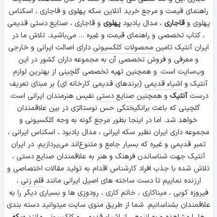
راهنمای قیمت و مرجع خرید آنلاین سکه پهلوی و قاجاری ، اسکناس
پهلوی و
قاجاری
، مدال یادبود
پهلوی
و قاجاری ، صنایع دستی قدیمی
، کتاب تخصصی و راهنمای قیمت و غیره ... می‌باشید. تلاش ما در
ایران آنتیک تامین
محصولات کلکسیونی
دارای اصالت ایرانی و خارجی
و معرفی و فروش تخصصی آن به مجموعه داران کشور در این
وب‌سایت است. و همچنین تهیه تخصصی گلچینی از بهترین لوازم
آنتیک و
اشیاء قدیمی
(برندهای قدیمی کارخانه ای) بر مبنای تعریف
درست
آنتیک
و همچنین
صنایع دستی
نفیس هنرمندان ایرانی است.
گلچینی که باعث برانگیختگی حس نوستالژی در بین علاقمندان
خواهد شد. اما در اینجا بطور مرجع گونه به وجه کلکسیونی و
مجموعه داری ایران نظیر سکه ایرانی ، مدال یادبود ، اسکناس ایرانی ،
تمبر قدیمی و غیره که بسیار جامع و متنوع‌اند می‌پردازیم. در ایران
آنتیک جهت شناساندن فرهنگ و هنر به علاقمندان صنایع دستی ،
تلاش شده با جذب افراد کارشناس اقدام به تولید مقالات اختصاصی و
ارزنده نماییم تا دست ساخته های اصیل ایرانی مانند
قلم زنی
،
فیروزه کوبی
،
میناکاری
،
خاتم کاری
،
رودوزی
ها و بسیاری دیگر را به
علاقمندان بشناسانیم. شما از طریق منوی سایت میتوانید دسته بندی