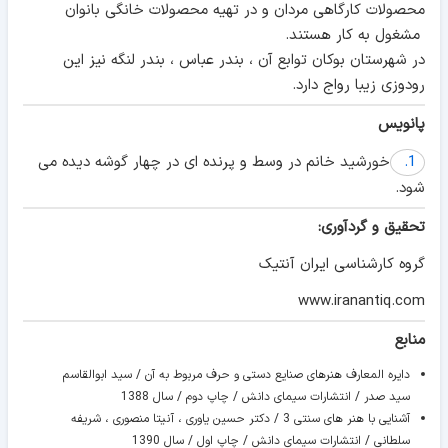
محصولات کارگاهی مردان و در تهیه محصولات خانگی بانوان
مشغول به کار هستند.
در شهرستان بوکان توابع آن ، بندر عباس ، بندر لنگه نیز این
رودوزی زیبا رواج دارد.
پانویس
1.
خورشید خانم در وسط و پرنده ای در چهار گوشه دیده می
شود.
تحقیق و گردآوری:
گروه کارشناسی ایران آنتیک
www.iranantiq.com
منابع
دايره المعارف هنرهای صنايع دستی و حرف مربوط به آن / سيد ابوالقاسم
سيد صدر / انتشارات سيمای دانش / چاپ دوم / سال 1388
آشنايی با هنر های سنتی 3 / دکتر حسين ياوری ، آنيتا منصوری ، شريفه
سلطانی / انتشارات سيمای دانش / چاپ اول / سال 1390