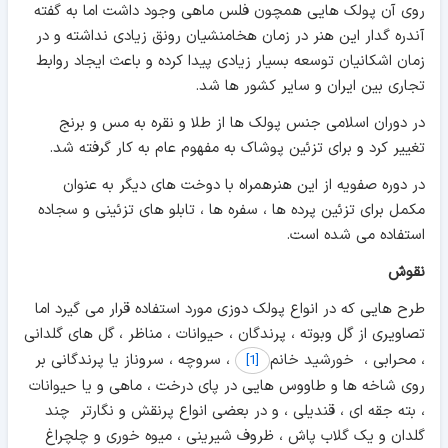
روی آن پولک هایی همچون فلس ماهی وجود داشت اما به گفته
آندره گدار این هنر در زمان هخامنشیان رونق زیادی نداشته و در
زمان اشکانیان توسعه بسیار زیادی پیدا کرده و باعث ایجاد روابط
تجاری بین ایران و سایر کشور ها شد.
در دوران اسلامی جنس پولک ها از طلا و نقره به مس و برنج
تغییر کرد و برای تزئین پوشاک به مفهوم عام به کار گرفته شد.
در دوره صفویه از این هنرهمراه با دوخت های دیگر به عنوان
مکمل برای تزئین پرده ها ، سفره ها ، تابلو های تزئینی و سجاده
استفاده می شده است.
نقوش
طرح هایی که در انواع پولک دوزی مورد استفاده قرار می گیرد اما
تصاویری از گل وبوته ، پرندگان ، حیوانات ، مناظر ، گل های گلدانی
، محرابی ، خورشید خانم
، سروچه ، سروناز یا پرندگانی بر
[1]
روی شاخه ها و طاووس هایی در پای درخت ، ماهی و یا حیوانات
، بته جقه ای ، قندیلی ، و در بعضی انواع پرنقش و نگارتر چند
گلدان و یک گلاب پاش ، ظروف شیرینی ، میوه خوری و چلچراغ