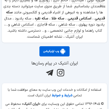
فیروزه کوبی
،
میناکاری
،
خاتم کاری
،
رودوزی
ها و بسیاری دیگر را به
علاقمندان بشناسانیم. شما از طریق منوی سایت میتوانید دسته بندی
ها را مشاهده و به انبوهی از اشیاء قدیمی و کلکسیونی مانند
سکه
قدیمی
،
اسکناس قدیمی
،
سکه طلا
،
سکه نقره
،
سکه یادبود
، مدال
یادبود دوره پهلوی ،
سکه شاهی
، سکه قاجاری ،
اسکناس شاهی
و...،
کتاب راهنما و
لوازم جانبی
تخصصی ، و... دسترسی داشته باشید.
ایران آنتیک ، نشانه اطمینان شماست.
وب اپلیکیشن
ایران آنتیک در پیام رسان‌ها
استفاده از امکانات و خدمات این وب سایت به معنای موافقت شما با
تمامی
شرایط و ضوابط
ایران آنتیک است.
© ۱۳۹۶-۱۴۰۵ تمامی حقوق این وبسایت برای «
ایران آنتیک
» محفوظ می