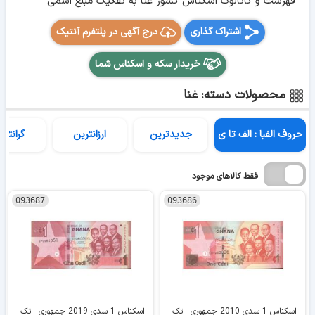
فهرست و کاتالوگ اسکناس کشور غنا به تفکیک مبلغ اسمی
اشتراک گذاری
درج آگهی در پلتفرم آنتیک
خریدار سکه و اسکناس شما
محصولات دسته: غنا
حروف الفبا : الف تا ی
جدیدترین
ارزانترین
گرانتری
فقط کالاهای موجود
093687
093686
اسکناس 1 سدی 2010 جمهوری - تک -
اسکناس 1 سدی 2019 جمهوری - تک -