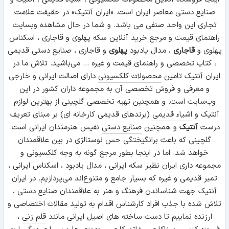
صنایع دستی معاصر ایران است. «ایران آنتیک» در حقیقت علامت
تجاری این واحد صنفی می باشد. و شما در حال مشاهده وبسایت
راهنمای قیمت و مرجع خرید آنلاین سکه پهلوی و قاجاری ، اسکناس
پهلوی و
قاجاری
، مدال یادبود
پهلوی
و قاجاری ، صنایع دستی قدیمی
، کتاب تخصصی و راهنمای قیمت و غیره ... می‌باشید. تلاش ما در
ایران آنتیک تامین
محصولات کلکسیونی
دارای اصالت ایرانی و خارجی
و معرفی و فروش تخصصی آن به مجموعه داران کشور در این
وب‌سایت است. و همچنین تهیه تخصصی گلچینی از بهترین لوازم
آنتیک و
اشیاء قدیمی
(برندهای قدیمی کارخانه ای) بر مبنای تعریف
درست
آنتیک
و همچنین
صنایع دستی
نفیس هنرمندان ایرانی است.
گلچینی که باعث برانگیختگی حس نوستالژی در بین علاقمندان
خواهد شد. اما در اینجا بطور مرجع گونه به وجه کلکسیونی و
مجموعه داری ایران نظیر سکه ایرانی ، مدال یادبود ، اسکناس ایرانی ،
تمبر قدیمی و غیره که بسیار جامع و متنوع‌اند می‌پردازیم. در ایران
آنتیک جهت شناساندن فرهنگ و هنر به علاقمندان صنایع دستی ،
تلاش شده با جذب افراد کارشناس اقدام به تولید مقالات اختصاصی و
ارزنده نماییم تا دست ساخته های اصیل ایرانی مانند
قلم زنی
،