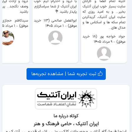
آدینه تمام اعضا و کارکنان
با درود و احترام؛ تیم خوب
درود و ارادت ایران
سایت بسیار خوب ايران آنتیک
ایران آنتیک از شما سپاسگزارم.
وصف نگنجد... پیروز
بخیر... و به امید روزی که
پایدار باشید 💐
باشید
سایت ايران آنتیک، گریدکردن
ابوالفضل صالحی (۱۱۳ خرید
تمام سکه ها و اسکناس ها و
موفق)
–
۱ مرداد ۱۴۰۵
موفق)
–
۱ مرداد ۱۴۰۵
مدال های...
جواد خواجه پور (۱۸ خرید
موفق)
–
۹ مرداد ۱۴۰۵
ثبت تجربه شما | مشاهده تجربه‌ها
کوتاه درباره ما
ایران آنتیک ، حامی فرهنگ و هنر
اینجا فروشگاه آنلاین محصولات کلکسیونی ، اشیاء قدیمی ، آنتیک و