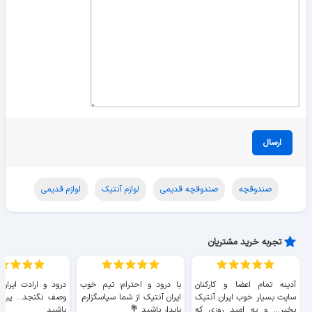
ارسال
صندوقچه
صندوقچه قدیمی
لوازم آنتیک
لوازم قدیمی
تجربه خرید مشتریان
آدینه تمام اعضا و کارکنان
با درود و احترام؛ تیم خوب
درود و ارادت ایران
سایت بسیار خوب ايران آنتیک
ایران آنتیک از شما سپاسگزارم.
وصف نگنجد... پیروز
بخیر... و به امید روزی که
پایدار باشید 💐
باشید