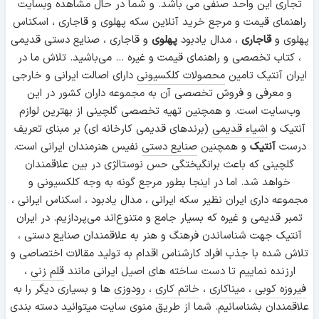
تجاری این واحد صنفی می باشد. و شما در حال مشاهده وبسایت
راهنمای قیمت و مرجع خرید آنلاین سکه پهلوی و قاجاری ، اسکناس
پهلوی و
قاجاری
، مدال یادبود
پهلوی
و قاجاری ، صنایع دستی قدیمی
، کتاب تخصصی و راهنمای قیمت و غیره ... می‌باشید. تلاش ما در
ایران آنتیک تامین
محصولات کلکسیونی
دارای اصالت ایرانی و خارجی
و معرفی و فروش تخصصی آن به مجموعه داران کشور در این
وب‌سایت است. و همچنین تهیه تخصصی گلچینی از بهترین لوازم
آنتیک و
اشیاء قدیمی
(برندهای قدیمی کارخانه ای) بر مبنای تعریف
درست
آنتیک
و همچنین
صنایع دستی
نفیس هنرمندان ایرانی است.
گلچینی که باعث برانگیختگی حس نوستالژی در بین علاقمندان
خواهد شد. اما در اینجا بطور مرجع گونه به وجه کلکسیونی و
مجموعه داری ایران نظیر سکه ایرانی ، مدال یادبود ، اسکناس ایرانی ،
تمبر قدیمی و غیره که بسیار جامع و متنوع‌اند می‌پردازیم. در ایران
آنتیک جهت شناساندن فرهنگ و هنر به علاقمندان صنایع دستی ،
تلاش شده با جذب افراد کارشناس اقدام به تولید مقالات اختصاصی و
ارزنده نماییم تا دست ساخته های اصیل ایرانی مانند
قلم زنی
،
فیروزه کوبی
،
میناکاری
،
خاتم کاری
،
رودوزی
ها و بسیاری دیگر را به
علاقمندان بشناسانیم. شما از طریق منوی سایت میتوانید دسته بندی