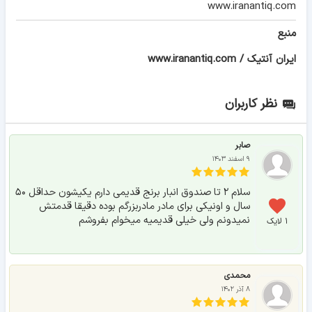
www.iranantiq.com
منبع
ايران آنتيک / www.iranantiq.com
نظر کاربران
صابر
۹ اسفند ۱۴۰۳
سلام ۲ تا صندوق انبار برنج قدیمی دارم یکیشون حداقل ۵۰
سال و اونیکی برای مادر مادربزرگم بوده دقیقا قدمتش
نمیدونم ولی خیلی قدیمیه میخوام بفروشم
۱ لایک
محمدی
۸ آذر ۱۴۰۲