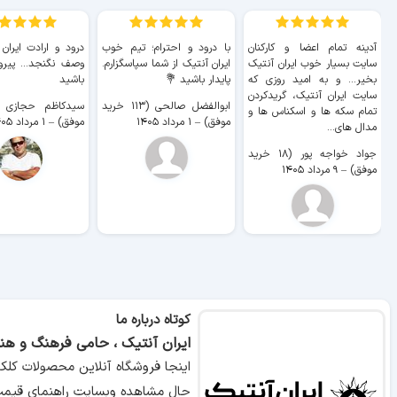
آدینه تمام اعضا و کارکنان
با درود و احترام؛ تیم خوب
درود و ارادت ایران
سایت بسیار خوب ايران آنتیک
ایران آنتیک از شما سپاسگزارم.
وصف نگنجد... پیروز
بخیر... و به امید روزی که
پایدار باشید 💐
باشید
سایت ايران آنتیک، گریدکردن
ابوالفضل صالحی (۱۱۳ خرید
تمام سکه ها و اسکناس ها و
موفق)
–
۱ مرداد ۱۴۰۵
موفق)
–
۱ مرداد ۱۴۰۵
مدال های...
جواد خواجه پور (۱۸ خرید
موفق)
–
۹ مرداد ۱۴۰۵
کوتاه درباره ما
ایران آنتیک ، حامی فرهنگ و هنر
اینجا فروشگاه آنلاین محصولات کلک
حال مشاهده وبسایت راهنمای قیمت 