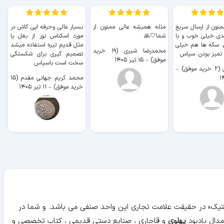
منون از ارسال سریع
مثله همیشه عالی ممنون از
بسیار عالی وحرفه ایی کاش در
ب
دی خیلی خوب و با
شما🤍🙏
مورد اسکناس نور از بغل یا
ر
. سکه ها هم خیلی
مثل قدیم تیره استفاده میشد
محمدرضا شیری (۱۹ خرید
۹ 
 تمیز بودن. سپاس
تصمیم گیری برای شکستگی
موفق)
–
۱۵ تیر ۱۴۰۵
سخت است باسپاس
وفق)
–
محمد کریم جهانی مقدم (۱۵
خرید موفق)
–
۱۱ تیر ۱۴۰۵
آنتیک» در حقیقت علامت تجاری این واحد صنفی می باشد. و شما در
دال یادبود
پهلوی
و قاجاری ، صنایع دستی قدیمی ، کتاب تخصصی و