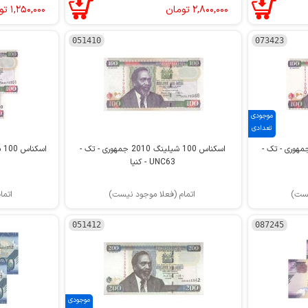
۲,۸۰۰,۰۰۰
تومان
۱,۲۵۰,۰۰۰
تو
051410
073423
موجودی
تعدادی
اس 100 شیلینگ 2010 جمهوری - تک -
اسکناس 100 شیلینگ 2010 جمهوری - تک -
UNC63 - کنیا
یست)
اتمام (فعلا موجود نیست)
اتما
051412
087245
موجودی