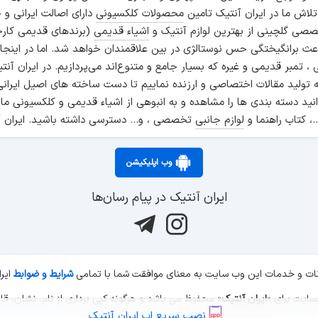
 تلاش ما در ایران آنتیک تامین
محصولات کلکسیونی
دارای اصالت ایرانی و
صی گلچینی از بهترین لوازم آنتیک و
اشیاء قدیمی
(برندهای قدیمی کارخ
اعث برانگیختگی حس نوستالژی در بین علاقمندان خواهد شد. اما در اینجا
انی ، تمبر قدیمی و غیره که بسیار جامع و متنوع‌اند می‌پردازیم. در ایرا
ه تولید مقالات اختصاصی و ارزنده نماییم تا دست ساخته های اصیل ایرانی
نید دسته بندی ها را مشاهده و به انبوهی از اشیاء قدیمی و کلکسیونی ما
.، کتاب راهنما و
لوازم جانبی
تخصصی ، و... دسترسی داشته باشید. ایران آ
وب اپلیکیشن
ایران آنتیک در پیام رسان‌ها
کانات و خدمات این وب سایت به معنای موافقت شما با تمامی
شرایط و ضوابط
ایر
ایران آنتیک
» محفوظ می باشد و هرگونه کپی برداری از نام، نشان، قال
نصب سریع اپ ایران آنتیک