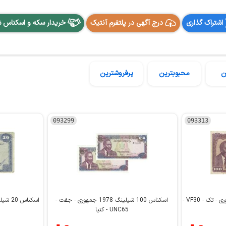
اشتراک گذاری
درج آگهی در پلتفرم آنتیک
خریدار سکه و اسکناس 
ن
محبوبترین
پرفروشترین
093299
093313
اسکناس 100 شیلینگ 1971 جمهوری - تک - VF30 -
اسکناس 100 شیلینگ 1978 جمهوری - جفت -
UNC65 - کنیا