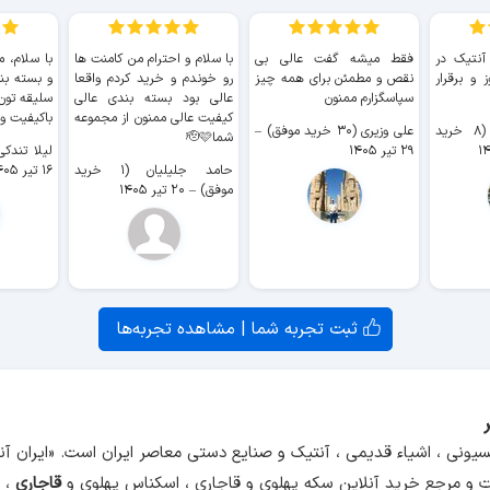
 آنتیک در
فقط میشه گفت عالی بی
با سلام و احترام من کامنت ها
با سلام، م
 و برقرار
نقص و مطمئن برای همه چیز
رو خوندم و خرید کردم واقعا
و بسته بن
سپاسگزارم ممنون
عالی بود بسته بندی عالی
سلیقه تون
کیفیت عالی ممنون از مجموعه
باکیفیت و
سیدکاظم حجازی (۸ خرید
علی وزیری (۳۰ خرید موفق)
–
شما🫡🩷
۲۹ تیر ۱۴۰۵
لیلا تندکی (۲ خرید م
حامد جلیلیان (۱ خرید
۱۶ تیر ۱۴۰۵
موفق)
–
۲۰ تیر ۱۴۰۵
ثبت تجربه شما | مشاهده تجربه‌ها
سیونی ، اشیاء قدیمی ، آنتیک و صنایع دستی معاصر ایران است. «ایران 
و مرجع خرید آنلاین سکه پهلوی و قاجاری ، اسکناس پهلوی و
قاجاری
، م