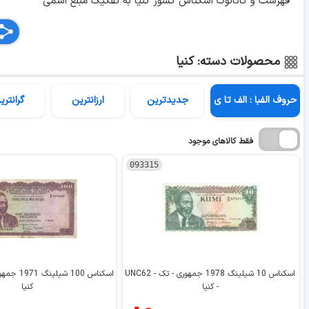
فهرست و کاتالوگ اسکناس کشور کنیا به تفکیک مبلغ اسمی
محصولات دسته: کنیا
حروف الفبا : الف تا ی
جدیدترین
ارزانترین
گرانتری
فقط کالاهای موجود
093315
اسکناس 10 شیلینگ 1978 جمهوری - تک - UNC62
- کنیا
کنیا