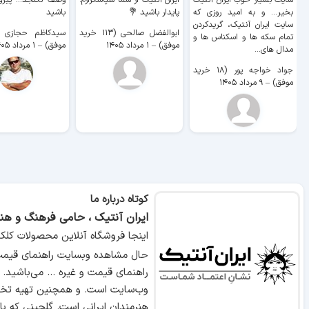
سایت بسیار خوب ايران آنتیک
ایران آنتیک از شما سپاسگزارم.
وصف نگنجد... پیروز
بخیر... و به امید روزی که
پایدار باشید 💐
باشید
سایت ايران آنتیک، گریدکردن
ابوالفضل صالحی (۱۱۳ خرید
تمام سکه ها و اسکناس ها و
موفق)
–
۱ مرداد ۱۴۰۵
موفق)
–
۱ مرداد ۱۴۰۵
مدال های...
جواد خواجه پور (۱۸ خرید
موفق)
–
۹ مرداد ۱۴۰۵
کوتاه درباره ما
ایران آنتیک ، حامی فرهنگ و هنر
اینجا فروشگاه آنلاین محصولات کلک
حال مشاهده وبسایت راهنمای قیمت 
راهنمای قیمت و غیره ... می‌باشید.
وب‌سایت است. و همچنین تهیه تخص
هنرمندان ایرانی است. گلچینی که ب