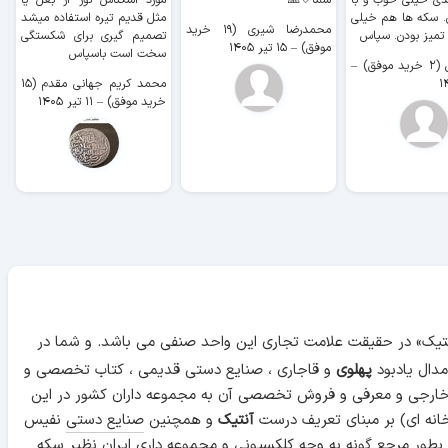
دی خیلی خوب و با
شما🤍🙏
مورد اسکناس نور از بغل یا
ر
. سکه ها هم خیلی
مثل قدیم تیره استفاده میشد
محمدرضا شیری (۱۹ خرید
۹ 
 تمیز بودن. سپاس
تصمیم گیری برای شکستگی
موفق)
–
۱۵ تیر ۱۴۰۵
سخت است باسپاس
وفق)
–
محمد کریم جهانی مقدم (۱۵
خرید موفق)
–
۱۱ تیر ۱۴۰۵
آنتیک» در حقیقت علامت تجاری این واحد صنفی می باشد. و شما در
دال یادبود
پهلوی
و قاجاری ، صنایع دستی قدیمی ، کتاب تخصصی و
 خارجی و معرفی و فروش تخصصی آن به مجموعه داران کشور در این
انه ای) بر مبنای تعریف درست
آنتیک
و همچنین
صنایع دستی
نفیس
 بطور مرجع گونه به وجه کلکسیونی و مجموعه داری ایران نظیر سکه