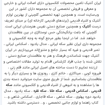
ایران آنتیک تامین
محصولات کلکسیونی
دارای اصالت ایرانی و خارجی
و معرفی و فروش تخصصی آن به مجموعه داران کشور در این
وب‌سایت است. و همچنین تهیه تخصصی گلچینی از بهترین لوازم
آنتیک و
اشیاء قدیمی
(برندهای قدیمی کارخانه ای) بر مبنای تعریف
درست
آنتیک
و همچنین
صنایع دستی
نفیس هنرمندان ایرانی است.
گلچینی که باعث برانگیختگی حس نوستالژی در بین علاقمندان
خواهد شد. اما در اینجا بطور مرجع گونه به وجه کلکسیونی و
مجموعه داری ایران نظیر سکه ایرانی ، مدال یادبود ، اسکناس ایرانی ،
تمبر قدیمی و غیره که بسیار جامع و متنوع‌اند می‌پردازیم. در ایران
آنتیک جهت شناساندن فرهنگ و هنر به علاقمندان صنایع دستی ،
تلاش شده با جذب افراد کارشناس اقدام به تولید مقالات اختصاصی و
ارزنده نماییم تا دست ساخته های اصیل ایرانی مانند
قلم زنی
،
فیروزه کوبی
،
میناکاری
،
خاتم کاری
،
رودوزی
ها و بسیاری دیگر را به
علاقمندان بشناسانیم. شما از طریق منوی سایت میتوانید دسته بندی
ها را مشاهده و به انبوهی از اشیاء قدیمی و کلکسیونی مانند
سکه
قدیمی
،
اسکناس قدیمی
،
سکه طلا
،
سکه نقره
،
سکه یادبود
، مدال
یادبود دوره پهلوی ،
سکه شاهی
، سکه قاجاری ،
اسکناس شاهی
و...،
کتاب راهنما و
لوازم جانبی
تخصصی ، و... دسترسی داشته باشید.