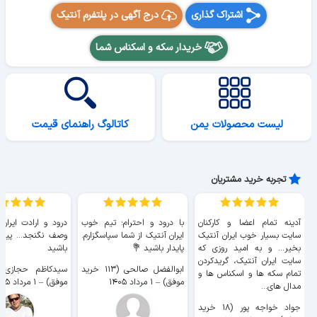
اشتراک گذاری
درج آگهی در پلتفرم آنتیک
خریدار سکه و اسکناس شما
لیست محصولات یمن
کاتالوگ راهنمای قیمت
تجربه خرید مشتریان
آدینه تمام اعضا و کارکنان
با درود و احترام؛ تیم خوب
درود و ارادت ایران
سایت بسیار خوب ايران آنتیک
ایران آنتیک از شما سپاسگزارم.
وصف نگنجد... پیروز
بخیر... و به امید روزی که
پایدار باشید 💐
باشید
سایت ايران آنتیک، گریدکردن
ابوالفضل صالحی (۱۱۳ خرید
تمام سکه ها و اسکناس ها و
موفق)
–
۱ مرداد ۱۴۰۵
موفق)
–
۱ مرداد ۱۴۰۵
مدال های...
جواد خواجه پور (۱۸ خرید