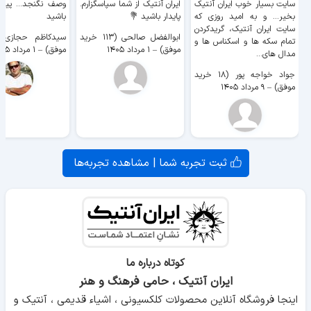
نمایش می گذارد.
سایت بسیار خوب ايران آنتیک
ایران آنتیک از شما سپاسگزارم.
وصف نگنجد... پیروز
بخیر... و به امید روزی که
پایدار باشید 💐
باشید
سایت ايران آنتیک، گریدکردن
ابوالفضل صالحی (۱۱۳ خرید
تمام سکه ها و اسکناس ها و
موفق)
–
۱ مرداد ۱۴۰۵
موفق)
–
۱ مرداد ۱۴۰۵
مدال های...
جواد خواجه پور (۱۸ خرید
موفق)
–
۹ مرداد ۱۴۰۵
ثبت تجربه شما | مشاهده تجربه‌ها
لباس و پوشش ملی باید معرف تاریخ و فرهنگ سرزمین ها باشد.
پیام ها و راز و رمز های موجود در انواع پوشاک در دوره های
کوتاه درباره ما
مختلف از دغدغه های پژوهشگران در این زمینه بوده است. با
ایران آنتیک ، حامی فرهنگ و هنر
پیدایش تمدن ها ، نقش پوشاک و تن پوش ها همراه با زیورآلات
اینجا فروشگاه آنلاین محصولات کلکسیونی ، اشیاء قدیمی ، آنتیک و
قومی از نشانه های تمدن و فرهنگ شده است.