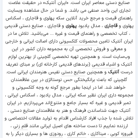
صنایع دستی معاصر ایران است. «ایران آنتیک» در حقیقت علامت
یکی از روش های شناخت ریشه های فرهنگی جوامع ، بررسی
تجاری این واحد صنفی می باشد. و شما در حال مشاهده وبسایت
پوشاک آنهاست. مسئله لباس و شکل و نوع آن امری ساده و
راهنمای قیمت و مرجع خرید آنلاین سکه پهلوی و قاجاری ، اسکناس
سطحی نیست که بتوان آن را سلیقه ای دانست زیرا منعکس کننده
پهلوی و
قاجاری
، مدال یادبود
پهلوی
و قاجاری ، صنایع دستی قدیمی
فرهنگ ، هویت و سنت افراد است.
، کتاب تخصصی و راهنمای قیمت و غیره ... می‌باشید. تلاش ما در
ایران آنتیک تامین
محصولات کلکسیونی
دارای اصالت ایرانی و خارجی
لباس های محلی و سنتی از دوخت ها و نقوشی برخوردارند که در
و معرفی و فروش تخصصی آن به مجموعه داران کشور در این
عین هماهنگی و زیبایی ، بسیار متنوع نیز هستند. معمولا اولین
وب‌سایت است. و همچنین تهیه تخصصی گلچینی از بهترین لوازم
چیزی که با نوگرایی در جامعه های سنتی تغییر می کند ، لباس
آنتیک و
اشیاء قدیمی
(برندهای قدیمی کارخانه ای) بر مبنای تعریف
محلی است. تغییر پوشاک در واقع تغییر فرهنگ آن جامعه است .
درست
آنتیک
و همچنین
صنایع دستی
نفیس هنرمندان ایرانی است.
مد گرایی و طراحی لباس
گلچینی که باعث برانگیختگی حس نوستالژی در بین علاقمندان
خواهد شد. اما در اینجا بطور مرجع گونه به وجه کلکسیونی و
از جنگ جهانی دوم به بعد ، پوشاک به عنوان کالایی پر مصرف ،
مجموعه داری ایران نظیر سکه ایرانی ، مدال یادبود ، اسکناس ایرانی ،
صنعتی شد که با ظهور یا افول عامدانه در آن ، روش های استفاده
تمبر قدیمی و غیره که بسیار جامع و متنوع‌اند می‌پردازیم. در ایران
را به گونه ای تغییر داد که مصرف کنندگان را پیوسته در حال خرید
آنتیک جهت شناساندن فرهنگ و هنر به علاقمندان صنایع دستی ،
نگه دارد.
تلاش شده با جذب افراد کارشناس اقدام به تولید مقالات اختصاصی و
در موزه های مختلفی در جهان نمونه هایی از انواع پوشاک مد
ارزنده نماییم تا دست ساخته های اصیل ایرانی مانند
قلم زنی
،
شده در ادوار گوناگون به چشم می خورد. مدگرایی در ایران از سال
فیروزه کوبی
،
میناکاری
،
خاتم کاری
،
رودوزی
ها و بسیاری دیگر را به
1321 ه.ش توسط خانم زینت جهان شاه آغاز گشت. وی پس از