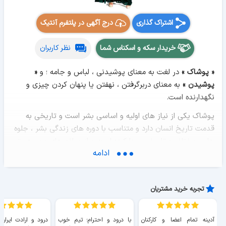
اشتراک گذاری
درج آگهی در پلتفرم آنتیک
خریدار سکه و اسکناس شما
نظر کاربران
« پوشاک »
در لغت به معنای پوشیدنی ، لباس و جامه ؛ و
«
پوشیدن »
به معنای دربرگرفتن ، نهفتن یا پنهان کردن چیزی و
نگهدارنده است.
پوشاک یکی از نیاز های اولیه و اساسی بشر است و تاریخی به
قدمت تاریخ انسان دارد و متناسب با دوره های زندگی بشر ، جلوه
هایی مختلف و تاریخی پیدا کرده است و از مولفه های مهم هویتی
ادامه
و فرهنگی به شمار می رود. پوشاک در ابتدا پوششی در برابر
عواملی چون سرما و گرما بود ، ولی رفته رفته متاثر از ذوق هنری و
روحیه زیبایی شناسانه انسان شد . لباس و پوشش در هویت فرد
تجربه خرید مشتریان
بسیار موثر است. در بسیاری از جوامع ، لباس در درجه اول هویت
اجتماعی فرد را مشخص می کند تا هویت فردی. همچنین لباس
بیانگر جنسیت ، موقعیت طبقاتی و منزلت حرفه ای فرد را به
آدینه تمام اعضا و کارکنان
با درود و احترام؛ تیم خوب
درود و ارادت ایران