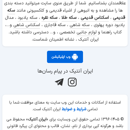
علاقمندان بشناسانیم. شما از طریق منوی سایت میتوانید دسته بندی
بازگشت از سوئیس به ایران خیاط خانه خود را در خیابان امیریه
ها را مشاهده و به انبوهی از اشیاء قدیمی و کلکسیونی مانند
سکه
تاسیس کرد و به همراه 5 کارگر ، آموخته های خود در طول
قدیمی
،
اسکناس قدیمی
،
سکه طلا
،
سکه نقره
،
سکه یادبود
، مدال
اقامتش در فرنگ را به مردم عرضه کرد.
یادبود دوره پهلوی ،
سکه شاهی
، سکه قاجاری ،
اسکناس شاهی
و...،
کتاب راهنما و
لوازم جانبی
تخصصی ، و... دسترسی داشته باشید.
ایران آنتیک ، نشانه اطمینان شماست.
وب اپلیکیشن
ایران آنتیک در پیام رسان‌ها
استفاده از امکانات و خدمات این وب سایت به معنای موافقت شما با
تمامی
شرایط و ضوابط
ایران آنتیک است.
© ۱۳۹۶-۱۴۰۵ تمامی حقوق این وبسایت برای «
ایران آنتیک
» محفوظ می
باشد و هرگونه کپی برداری از نام، نشان، قالب و محتوای آن پیگرد قانونی