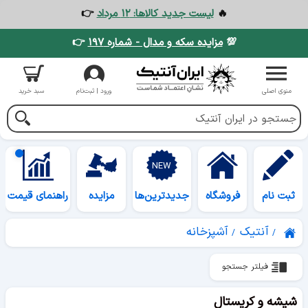
🔥
لیست جدید کالاها: ۱۲ مرداد
👉
💯
مزایده سکه و مدال - شماره ۱۹۷
👉
منوی اصلی
ورود | ثبت‌نام
سبد خرید
ثبت نام
فروشگاه
جدیدترین‌ها
مزایده
راهنمای قیمت
آنتیک
آشپزخانه
فیلتر جستجو
شیشه و کریستال