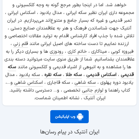
شده می توان گفت که در دوران ساسانیان ، تولید اشیا و ظروف
خواهد شد. اما در اینجا بطور مرجع گونه به وجه کلکسیونی و
شیشه ای از نظر کمی و کیفی به حد بالایی می رسد و شیشه
مجموعه داری ایران نظیر سکه ایرانی ، مدال یادبود ، اسکناس ایرانی ،
ایرانی بازار بسیار خوبی را در چین ، ژاپن و اکثر کشور های خاور
تمبر قدیمی و غیره که بسیار جامع و متنوع‌اند می‌پردازیم. در ایران
دور به دست می آورد. تراش شیشه در این دوران به اوج خود
آنتیک جهت شناساندن فرهنگ و هنر به علاقمندان صنایع دستی ،
رسیده و به شرق و غرب صادر می شد. شیشه گران ایرانی روش
تلاش شده با جذب افراد کارشناس اقدام به تولید مقالات اختصاصی و
های تزئینی خاص خود را داشتند. این تزئینات خاص بر محبوبیت
ارزنده نماییم تا دست ساخته های اصیل ایرانی مانند
قلم زنی
،
این محصولات افزود و متقضیان بسیاری از شرق و غرب داشت. این
فیروزه کوبی
،
میناکاری
،
خاتم کاری
،
رودوزی
ها و بسیاری دیگر را به
روش ها در زمان اشکانیان و ساسانیان به چهار دسته تقسیم می
علاقمندان بشناسانیم. شما از طریق منوی سایت میتوانید دسته بندی
شوند :
ها را مشاهده و به انبوهی از اشیاء قدیمی و کلکسیونی مانند
سکه
قدیمی
،
اسکناس قدیمی
،
سکه طلا
،
سکه نقره
،
سکه یادبود
، مدال
تزئین نواری و گل مهره زنی
یادبود دوره پهلوی ،
سکه شاهی
، سکه قاجاری ،
اسکناس شاهی
و...،
زدن نقش قالب
کتاب راهنما و
لوازم جانبی
تخصصی ، و... دسترسی داشته باشید.
نقش پر مانند
ایران آنتیک ، نشانه اطمینان شماست.
تراش نقوش برجسته ( در میان شیشه های ضخیم ایرانی از سایر تراش ها
بیشتر به چشم خورده و معروف است. )
شیشه گری ایرانی ، به سبب رواج شیشه گری در ایتالیا رونق خود را
وب اپلیکیشن
در بازار جهانی از دست داد و باعث زوال تدریجی این هنر شد. این
زوال تا قرن هفدهم میلادی ادامه پیدا کرد تا آنکه اقداماتی جهت
ایران آنتیک در پیام رسان‌ها
احیای آن در این عصر صورت گرفت که رونقی دوباره برای آن به بار