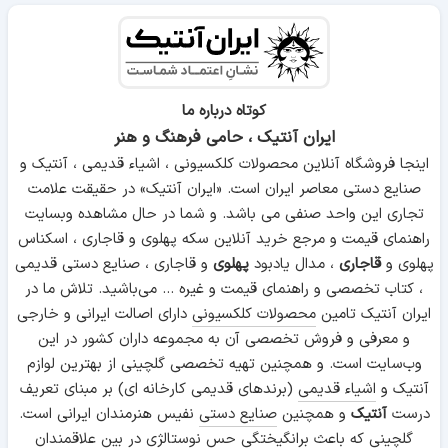
گیرند.
کریستال ها به نوعی از شیشه ها گفته می شوند که بیش از حد شفاف
هستند و این شفافیت به دلیل وجود مقدار زیاد اکسید پتاسیم (K
O) می
2
باشد. در این شیشه ها اکسید سرب (Pbo) نیز وجود دارد که باعث نرمی آن
هنگام تراش و کنده کاری می شود.
کوتاه درباره ما
ایران آنتیک ، حامی فرهنگ و هنر
تاریخچه
خاستگاه شیشه سازی را باید در منطقه ای که ماسه و قلیا را در
اینجا فروشگاه آنلاین محصولات کلکسیونی ، اشیاء قدیمی ، آنتیک و
کنار هم داشته باشد جستجو کرد و با توجه به شواهد تاریخی
صنایع دستی معاصر ایران است. «ایران آنتیک» در حقیقت علامت
ساکنان بین النهرین و تمدن های اطراف آن اولین افرادی بودند که
تجاری این واحد صنفی می باشد. و شما در حال مشاهده وبسایت
تجربه ذوب شیشه را داشتند. صنعت شیشه سازی از طریق شیشه
راهنمای قیمت و مرجع خرید آنلاین سکه پهلوی و قاجاری ، اسکناس
گران نینوا به ایران منتقل شد. البته لازم به ذکر است که اقوام
پهلوی و
قاجاری
، مدال یادبود
پهلوی
و قاجاری ، صنایع دستی قدیمی
آریایی منطقه خوزستان و ایلام که همسایه بین النهرین بودند در
، کتاب تخصصی و راهنمای قیمت و غیره ... می‌باشید. تلاش ما در
هزاره دوم ق.م با شیشه آشنا و از آن استفاده می کردند. قطعات
ایران آنتیک تامین
محصولات کلکسیونی
دارای اصالت ایرانی و خارجی
شیشه ای به دست آمده از منطقه حسنلو ساخت شیشه به روش
و معرفی و فروش تخصصی آن به مجموعه داران کشور در این
موزاییک را در نیمه دوم قرن نهم میلادی در ایران به اثبات می
وب‌سایت است. و همچنین تهیه تخصصی گلچینی از بهترین لوازم
رساند.
آنتیک و
اشیاء قدیمی
(برندهای قدیمی کارخانه ای) بر مبنای تعریف
متاسفانه در خصوص صنعت شیشه در ایران باستان اطلاعات
درست
آنتیک
و همچنین
صنایع دستی
نفیس هنرمندان ایرانی است.
دقیقی در دسترس نیست اما با تحقیقاتی که در این زمینه انجام
گلچینی که باعث برانگیختگی حس نوستالژی در بین علاقمندان