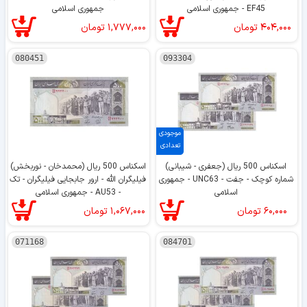
EF45 - جمهوری اسلامی
جمهوری اسلامی
۴۰۴,۰۰۰
تومان
۱,۷۷۷,۰۰۰
تومان
080451
093304
موجودی
تعدادی
اسکناس 500 ریال (جعفری - شیبانی)
اسکناس 500 ریال (محمدخان - نوربخش)
شماره کوچک - جفت - UNC63 - جمهوری
فیلیگران الله - ارور جابجایی فیلیگران - تک
اسلامی
- AU53 - جمهوری اسلامی
۶۰,۰۰۰
تومان
۱,۰۶۷,۰۰۰
تومان
071168
084701