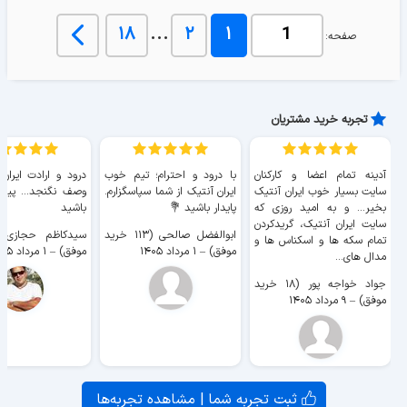
...
۱۸
۲
۱
صفحه:
تجربه خرید مشتریان
آدینه تمام اعضا و کارکنان
با درود و احترام؛ تیم خوب
درود و ارادت ایران
سایت بسیار خوب ايران آنتیک
ایران آنتیک از شما سپاسگزارم.
وصف نگنجد... پیروز
بخیر... و به امید روزی که
پایدار باشید 💐
باشید
سایت ايران آنتیک، گریدکردن
ابوالفضل صالحی (۱۱۳ خرید
تمام سکه ها و اسکناس ها و
موفق)
–
۱ مرداد ۱۴۰۵
موفق)
–
۱ مرداد ۱۴۰۵
مدال های...
جواد خواجه پور (۱۸ خرید
موفق)
–
۹ مرداد ۱۴۰۵
ثبت تجربه شما | مشاهده تجربه‌ها