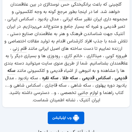
گلچینی که باعث برانگیختگی حس نوستالژی در بین علاقمندان
خواهد شد. اما در اینجا بطور مرجع گونه به وجه کلکسیونی و
مجموعه داری ایران نظیر سکه ایرانی ، مدال یادبود ، اسکناس ایرانی ،
تمبر قدیمی و غیره که بسیار جامع و متنوع‌اند می‌پردازیم. در ایران
آنتیک جهت شناساندن فرهنگ و هنر به علاقمندان صنایع دستی ،
تلاش شده با جذب افراد کارشناس اقدام به تولید مقالات اختصاصی و
ارزنده نماییم تا دست ساخته های اصیل ایرانی مانند
قلم زنی
،
فیروزه کوبی
،
میناکاری
،
خاتم کاری
،
رودوزی
ها و بسیاری دیگر را به
علاقمندان بشناسانیم. شما از طریق منوی سایت میتوانید دسته بندی
ها را مشاهده و به انبوهی از اشیاء قدیمی و کلکسیونی مانند
سکه
قدیمی
،
اسکناس قدیمی
،
سکه طلا
،
سکه نقره
،
سکه یادبود
، مدال
یادبود دوره پهلوی ،
سکه شاهی
، سکه قاجاری ،
اسکناس شاهی
و...،
کتاب راهنما و
لوازم جانبی
تخصصی ، و... دسترسی داشته باشید.
ایران آنتیک ، نشانه اطمینان شماست.
وب اپلیکیشن