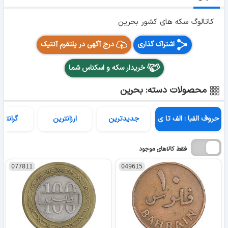
کاتالوگ سکه های کشور بحرین
اشتراک گذاری
درج آگهی در پلتفرم آنتیک
خریدار سکه و اسکناس شما
محصولات دسته: بحرین
حروف الفبا : الف تا ی
جدیدترین
ارزانترین
گرانتری
فقط کالاهای موجود
077811
049615