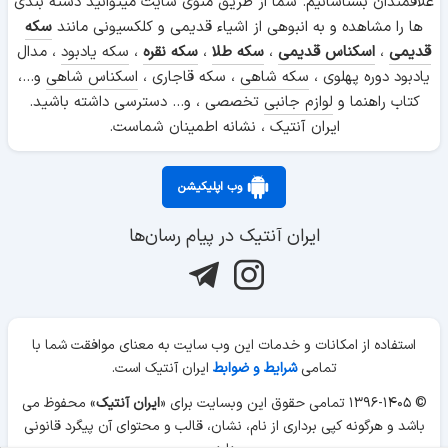
علاقمندان بشناسانیم. شما از طریق منوی سایت میتوانید دسته بندی
ها را مشاهده و به انبوهی از اشیاء قدیمی و کلکسیونی مانند
سکه
قدیمی
،
اسکناس قدیمی
،
سکه طلا
،
سکه نقره
،
سکه یادبود
، مدال
یادبود دوره پهلوی ،
سکه شاهی
، سکه قاجاری ،
اسکناس شاهی
و...،
کتاب راهنما و
لوازم جانبی
تخصصی ، و... دسترسی داشته باشید.
ایران آنتیک ، نشانه اطمینان شماست.
وب اپلیکیشن
ایران آنتیک در پیام رسان‌ها
استفاده از امکانات و خدمات این وب سایت به معنای موافقت شما با
تمامی
شرایط و ضوابط
ایران آنتیک است.
© ۱۳۹۶-۱۴۰۵ تمامی حقوق این وبسایت برای «
ایران آنتیک
» محفوظ می
باشد و هرگونه کپی برداری از نام، نشان، قالب و محتوای آن پیگرد قانونی