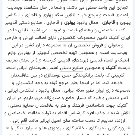
صنایع دستی معاصر ایران است. «ایران آنتیک» در حقیقت علامت
تجاری این واحد صنفی می باشد. و شما در حال مشاهده وبسایت
راهنمای قیمت و مرجع خرید آنلاین سکه پهلوی و قاجاری ، اسکناس
پهلوی و
قاجاری
، مدال یادبود
پهلوی
و قاجاری ، صنایع دستی قدیمی
، کتاب تخصصی و راهنمای قیمت و غیره ... می‌باشید. تلاش ما در
ایران آنتیک تامین
محصولات کلکسیونی
دارای اصالت ایرانی و خارجی
و معرفی و فروش تخصصی آن به مجموعه داران کشور در این
وب‌سایت است. و همچنین تهیه تخصصی گلچینی از بهترین لوازم
آنتیک و
اشیاء قدیمی
(برندهای قدیمی کارخانه ای) بر مبنای تعریف
درست
آنتیک
و همچنین
صنایع دستی
نفیس هنرمندان ایرانی است.
گلچینی که باعث برانگیختگی حس نوستالژی در بین علاقمندان
خواهد شد. اما در اینجا بطور مرجع گونه به وجه کلکسیونی و
مجموعه داری ایران نظیر سکه ایرانی ، مدال یادبود ، اسکناس ایرانی ،
تمبر قدیمی و غیره که بسیار جامع و متنوع‌اند می‌پردازیم. در ایران
آنتیک جهت شناساندن فرهنگ و هنر به علاقمندان صنایع دستی ،
تلاش شده با جذب افراد کارشناس اقدام به تولید مقالات اختصاصی و
ارزنده نماییم تا دست ساخته های اصیل ایرانی مانند
قلم زنی
،
فیروزه کوبی
،
میناکاری
،
خاتم کاری
،
رودوزی
ها و بسیاری دیگر را به