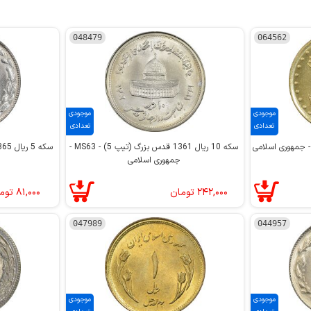
048479
064562
موجودی
موجودی
تعدادی
تعدادی
سکه 10 ریال 1361 قدس بزرگ (تیپ 5) - MS63 -
جمهوری اسلامی
۲۴۲,۰۰۰
تومان
۸۱,۰۰۰
توم
047989
044957
موجودی
موجودی