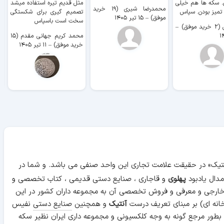
. سکه ها هم خیلی
مثل قدیم تیره استفاده میشد
محمدرضا شیری (۱۹ خرید
۹ 
 تمیز بودن. سپاس
تصمیم گیری برای شکستگی
موفق)
–
۱۵ تیر ۱۴۰۵
سخت است باسپاس
وفق)
–
محمد کریم جهانی مقدم (۱۵
خرید موفق)
–
۱۱ تیر ۱۴۰۵
آنتیک» در حقیقت علامت تجاری این واحد صنفی می باشد. و شما در
دال یادبود
پهلوی
و قاجاری ، صنایع دستی قدیمی ، کتاب تخصصی و
 خارجی و معرفی و فروش تخصصی آن به مجموعه داران کشور در این
انه ای) بر مبنای تعریف درست
آنتیک
و همچنین
صنایع دستی
نفیس
 بطور مرجع گونه به وجه کلکسیونی و مجموعه داری ایران نظیر سکه