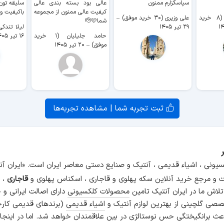
سپاسگزارم ممنون
عالی بود بسته بندی عالی
سلیقه تون
کیفیت عالی ممنون از مجموعه
باکیفیت و
سیدکاظم حجازی (۸ خرید
علی وزیری (۳۰ خرید موفق)
–
شما🫡🩷
۲۹ تیر ۱۴۰۵
لیلا تندکی (۲ خرید م
حامد جلیلیان (۱ خرید
۱۶ تیر ۱۴۰۵
موفق)
–
۲۰ تیر ۱۴۰۵
ثبت تجربه شما | مشاهده تجربه‌ها
سیونی ، اشیاء قدیمی ، آنتیک و صنایع دستی معاصر ایران است. «ایران 
و مرجع خرید آنلاین سکه پهلوی و قاجاری ، اسکناس پهلوی و
قاجاری
، م
 تلاش ما در ایران آنتیک تامین
محصولات کلکسیونی
دارای اصالت ایرانی و
صی گلچینی از بهترین لوازم آنتیک و
اشیاء قدیمی
(برندهای قدیمی کارخ
اعث برانگیختگی حس نوستالژی در بین علاقمندان خواهد شد. اما در اینجا