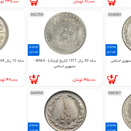
۸۱,۰۰۰
تومان
۲۳۷,۰۰۰
تو
042359
016603
موجودی
موجودی
تعدادی
تعدادی
سکه 50 ریال 1377 (تاریخ کوچک) - MS64 -
جمهوری اسلامی
۴۵,۰۰۰
تومان
۴۸,۰۰۰
توم
044950
048367
موجودی
موجودی
تعدادی
تعدادی