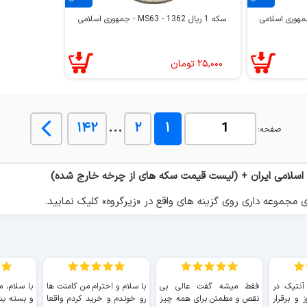
سکه 1 ریال 1362 - MS63 - جمهوری اسلامی
۲۵,۰۰۰
تومان
...
۱۴۲
۲
۱
صفحه:
اسلامی ایران + (لیست قیمت سکه های از چرخه خارج شده)
موعه داری روی گزینه های واقع در «زیرگروه» کلیک نمایید.
 آنتیک در
فقط میشه گفت عالی بی
با سلام و احترام من کامنت ها
با سلام، م
 و برقرار
نقص و مطمئن برای همه چیز
رو خوندم و خرید کردم واقعا
و بسته بن