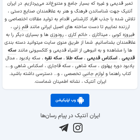
تمبر قدیمی و غیره که بسیار جامع و متنوع‌اند می‌پردازیم. در ایران
آنتیک جهت شناساندن فرهنگ و هنر به علاقمندان صنایع دستی ،
تلاش شده با جذب افراد کارشناس اقدام به تولید مقالات اختصاصی و
ارزنده نماییم تا دست ساخته های اصیل ایرانی مانند
قلم زنی
،
فیروزه کوبی
،
میناکاری
،
خاتم کاری
،
رودوزی
ها و بسیاری دیگر را به
علاقمندان بشناسانیم. شما از طریق منوی سایت میتوانید دسته بندی
ها را مشاهده و به انبوهی از اشیاء قدیمی و کلکسیونی مانند
سکه
قدیمی
،
اسکناس قدیمی
،
سکه طلا
،
سکه نقره
،
سکه یادبود
، مدال
یادبود دوره پهلوی ،
سکه شاهی
، سکه قاجاری ،
اسکناس شاهی
و...،
کتاب راهنما و
لوازم جانبی
تخصصی ، و... دسترسی داشته باشید.
ایران آنتیک ، نشانه اطمینان شماست.
وب اپلیکیشن
ایران آنتیک در پیام رسان‌ها