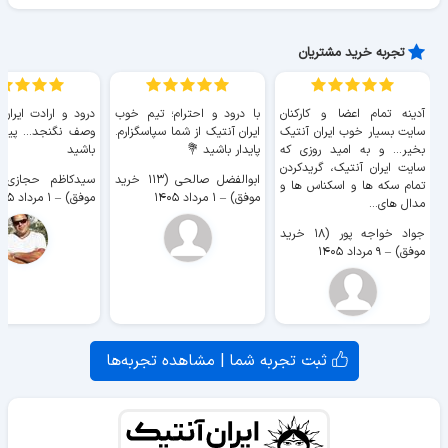
تجربه خرید مشتریان
آدینه تمام اعضا و کارکنان
با درود و احترام؛ تیم خوب
درود و ارادت ایران
سایت بسیار خوب ايران آنتیک
ایران آنتیک از شما سپاسگزارم.
وصف نگنجد... پیروز
بخیر... و به امید روزی که
پایدار باشید 💐
باشید
سایت ايران آنتیک، گریدکردن
ابوالفضل صالحی (۱۱۳ خرید
تمام سکه ها و اسکناس ها و
موفق)
–
۱ مرداد ۱۴۰۵
موفق)
–
۱ مرداد ۱۴۰۵
مدال های...
جواد خواجه پور (۱۸ خرید
موفق)
–
۹ مرداد ۱۴۰۵
ثبت تجربه شما | مشاهده تجربه‌ها