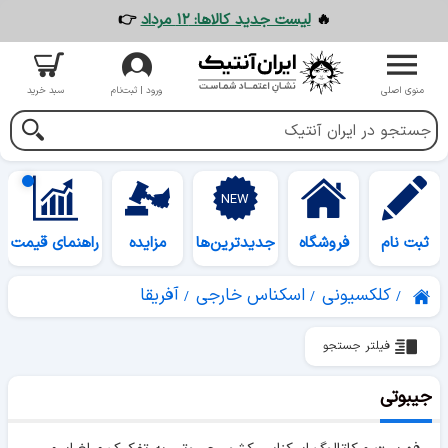
🔥
لیست جدید کالاها: ۱۲ مرداد
👉
منوی اصلی
ورود | ثبت‌نام
سبد خرید
ثبت نام
فروشگاه
جدیدترین‌ها
مزایده
راهنمای قیمت
کلکسیونی
اسکناس خارجی
آفریقا
فیلتر جستجو
جیبوتی