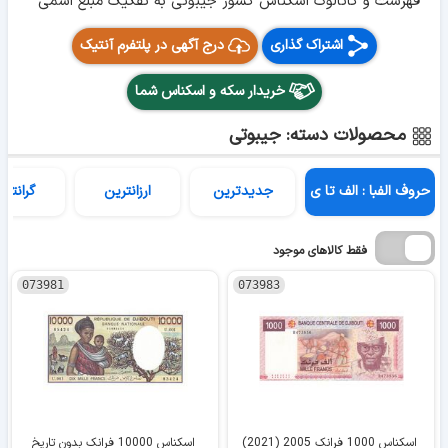
فهرست و کاتالوگ اسکناس کشور جیبوتی به تفکیک مبلغ اسمی
اشتراک گذاری
درج آگهی در پلتفرم آنتیک
خریدار سکه و اسکناس شما
محصولات دسته: جیبوتی
حروف الفبا : الف تا ی
جدیدترین
ارزانترین
گرانتری
فقط کالاهای موجود
073981
073983
اسکناس 1000 فرانک 2005 (2021)
اسکناس 10000 فرانک بدون تاریخ