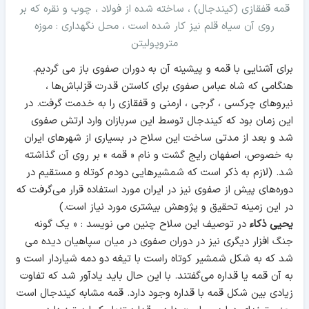
قمه قفقازی (کیندجال) ، ساخته شده از فولاد ، چوب و نقره که بر
روی آن سیاه قلم نیز کار شده است ، محل نگهداری : موزه
متروپولیتن
برای آشنایی با قمه و پیشینه آن به دوران صفوی باز می گردیم.
هنگامی که شاه عباس صفوی برای کاستن قدرت قزلباش‌ها ،
نیروهای چرکسی ، گرجی ، ارمنی و قفقازی را به خدمت گرفت. در
این زمان بود که کیندجال توسط این سربازان وارد ارتش صفوی
شد و بعد از مدتی ساخت این سلاح در بسیاری از شهرهای ایران
به خصوص، اصفهان رایج گشت و نام « قمه » بر روی آن گذاشته
شد. (لازم به ذکر است که شمشیرهایی دودم کوتاه و مستقیم در
دوره‌های پیش از صفوی ﻧﻴﺰ در ایران مورد استفاده قرار می‌گرفت که
در این زمینه تحقیق و پژوهش بیشتری مورد نیاز است.)
یحیی ذکاء
در توصیف این سلاح چنین می نویسد : « یک گونه
جنگ افزار دیگری نیز در دوران صفوی در میان سپاهیان دیده می
‌شد که به شکل شمشیر کوتاه راست با تیغه دو دمه شیاردار است و
به آن قمه یا قداره می‌گفتند. با این حال باید یادآور شد که تفاوت
زیادی بین شکل قمه با قداره وجود دارد. قمه مشابه کیندجال است