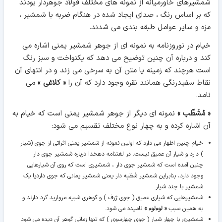
شمشیرهای خاورمیانه از نمونه های مختلف فولاد جوهردار بودند
که بر اساس رنگ ، صدای ایجاد شده در هنگام ضربه با شمشیر ،
مزه و سایر عوامل طبقه بندی می شدند.
خیام در نوروزنامه به نمونه ای از جوهر شمشیر یمنی اشاره می
کند و درباره آن چنین توضیح می دهد که یکنواخت و سبز رنگ
است هرچند که زمینه یا متن آن به سرخی می زند و در انتهای آن
نقاط سفیدرنگی همانند نقره وجود دارد که آن را
« کلاغی »
می
نامد.
« مُشَطّب »
نمونه ای دیگر از جوهر شمشیر یمنی است که خیام به
آن اشاره کرده و به چهار نوع مختلف تقسیم می شود:
خیام چنین اظهار می دارد که اولین نمونه از شمشیر یمنی اثراتی از جوی (شیار
) دارد و شیار آن عمیق نیست. در لغتنامه دهخدا درباره شمشیر جوی دار
چنین آمده است که شمشیر جوی دار ، شمشیری است که روی آن شیارهایی
وجود دارد، بنابراین شمشیر شَطَبِه دار یعنی شمشیر یمانی که جوی داردیا یک
شمشیر با چند شیار.
شمشیرهایی که شیاری عمیق ( جوی ژرف ) و گوهری شبیه مروارید گرد دارند و
به همین سبب
« لوءلوء »
نامیده می شود.
شمشیری با چهار شیار ( جوی چهارسوی ) که تنها زمانی گوهر آن دیده می شود