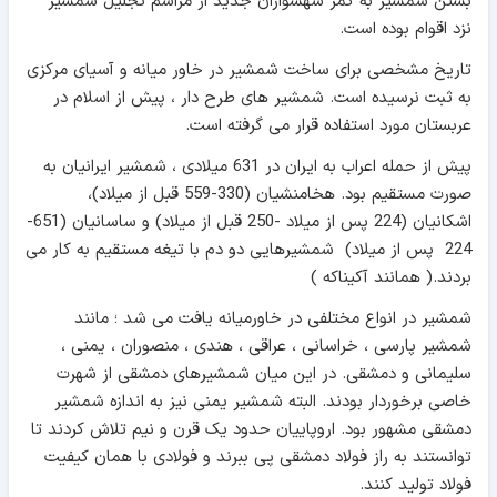
بستن شمشیر به کمر شهسواران جدید از مراسم تجلیل شمشیر
نزد اقوام بوده است.
تاریخ مشخصی برای ساخت شمشیر در خاور میانه و آسیای مرکزی
به ثبت نرسیده است. شمشیر های طرح دار ، پیش از اسلام در
عربستان مورد استفاده قرار می گرفته است.
پيش از حمله اعراب به ايران در 631 ميلادی ، شمشير ايرانيان به
صورت مستقيم بود. هخامنشيان (330-559 قبل از ميلاد)،
اشکانيان (224 پس از ميلاد -250 قبل از ميلاد) و ساسانيان (651-
224 پس از ميلاد) شمشيرهایی دو دم با تيغه مستقيم به کار می
بردند.( همانند آکیناکه )
شمشیر در انواع مختلفی در خاورمیانه یافت می شد ؛ مانند
شمشیر پارسی ، خراسانی ، عراقی ، هندی ، منصوران ، یمنی ،
سلیمانی و دمشقی. در این میان شمشیرهای دمشقی از شهرت
خاصی برخوردار بودند. البته شمشیر یمنی نیز به اندازه شمشیر
دمشقی مشهور بود. اروپاییان حدود یک قرن و نیم تلاش کردند تا
توانستند به راز فولاد دمشقی پی ببرند و فولادی با همان کیفیت
فولاد تولید کنند.