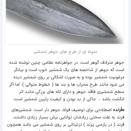
نمونه ای از طرح های جوهر شمشیر
جوهر مترادف گوهر است. در جواهرنامه نظامی چنین نوشته شده
است که جوهر از شاخصه های یک شمشیر خوب است و بیانگر
مرغوبیت شمشیر بوده و به صورت اشکالی بر روی شمشیر دیده
می شود مانند طرح محراب ها و بند ها ( خطوط متوالی ). اما اگر
سطح شمشیری فاقد جوهر و دارای لکه های بزرگی مانند اثر
انگشت باشد ، حاکی از بد بودن و کیفیت پایین شمشیر است.
«فَرَند»
اصطلاحی برای توصیف فولاد جوهر دار است. شمشیرهای
فرند به علت سختی زیادشان توانایی برش بسیار زیادی داشتند.
فَرَند ( در پارسی پَرَند ) تزئیناتی بر روی شمشیر می باشد همچون