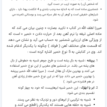
که شخص آن را به صورت اریب در دست گیرد.
شمشیری ساده است که به اندازه سه وجب بلندی و 4 انگشت پهنا دارد ، دارای
شیارهای خفیفی است و گوهر آن به نظر سیاه می رسد و بوستانی نامیده می
شود.
میرزا لطف الله در کتاب « تایید بصارت » چنین بیان می کند که
ماده اصلی تیغه یا نرم آهن بعد از حرارت دادن « خمیر » است که
از ویژگی های ارزیابی شمشیر به حساب می آید و نشان می دهد
که قسمت های مختلف آهن ( فولاد ) چگونه با یکدیگر ادغام شده
اند. وی در کتابش به 5 نوع خمیر اشاره کرده است :
پرپشه :
شبیه به بال پشه است و طرح جوهر شبیه به خطوطی از بال
های پشه می باشد. در شمشیر های مغربی از این نوع خمیر استفاده
می کنند و بهترین مارک آن هِلال است. ( میرزا لطف الله خمیر پرپشه
را بهترین خمیر می داند چرا که در این نوع خمیر مقدار زیادی آهن
در هم فشرده می شود. )
ابر یا ابهَرَک :
این خمیر شبیه ابرهاییست که خود به چهار گونه
تقسیم بندی می شود:
شبیه به ترکیبی از ابرهای دور و نزدیک به نظر می رسند.
شبیه به حلقه هایی هستند که یکدیگر را قطع می کنند و