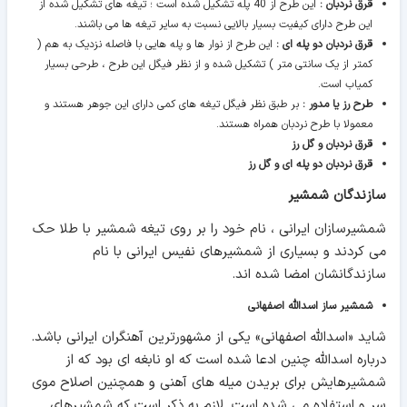
قرق نردبان :
این طرح از 40 پله تشکیل شده است ؛ تیغه های تشکیل شده از
این طرح دارای کیفیت بسیار بالایی نسبت به سایر تیغه ها می باشند.
قرق نردبان دو پله ای :
این طرح از نوار ها و پله هایی با فاصله نزدیک به هم (
کمتر از یک سانتی متر ) تشکیل شده و از نظر فیگل این طرح ، طرحی بسیار
کمیاب است.
طرح رز یا مدور :
بر طبق نظر فیگل تیغه های کمی دارای این جوهر هستند و
معمولا با طرح نردبان همراه هستند.
قرق نردبان و گل رز
قرق نردبان دو پله ای و گل رز
سازندگان شمشیر
شمشیرسازان ایرانی ، نام خود را بر روی تیغه شمشیر با طلا حک
می کردند و بسياری از شمشيرهای نفيس ايرانی با نام
سازندگانشان امضا شده اند.
شمشیر ساز اسدالله اصفهانی
شاید «اسدالله اصفهانی» یکی از مشهورترين آهنگران ايرانی باشد.
درباره اسدالله چنین ادعا شده است که او نابغه ای بود که از
شمشيرهايش برای بريدن ميله های آهنی و همچنین اصلاح موی
سر و استفاده می شده است. لازم به ذکر است که شمشيرهای