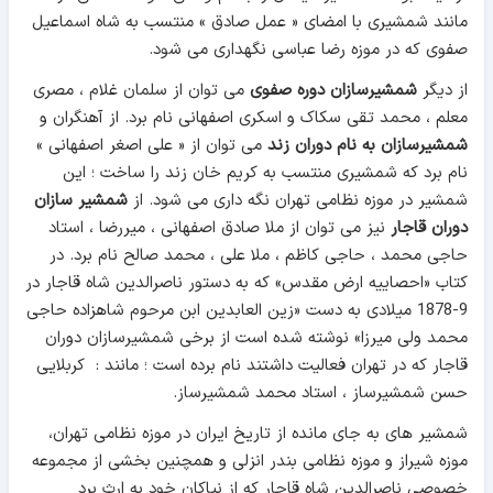
مانند شمشیری با امضای « عمل صادق » منتسب به شاه اسماعیل
صفوی که در موزه رضا عباسی نگهداری می شود.
از دیگر
شمشیرسازان دوره صفوی
می توان از سلمان غلام ، مصری
معلم ، محمد تقی سکاک و اسکری اصفهانی نام برد. از آهنگران و
شمشیرسازان به نام دوران زند
می توان از « علی اصغر اصفهانی »
نام برد که شمشیری منتسب به کریم خان زند را ساخت ؛ این
شمشیر در موزه نظامی تهران نگه داری می شود. از
شمشیر سازان
دوران قاجار
نیز
می توان از ملا صادق اصفهانی ، میررضا ، استاد
حاجی محمد ، حاجی کاظم ، ملا علی ، محمد صالح نام برد. در
کتاب «احصاييه ارض مقدس» که به دستور ناصرالدين شاه قاجار در
9-1878 ميلادی به دست «زين العابدين ابن مرحوم شاهزاده حاجی
محمد ولی ميرزا» نوشته شده است از برخی شمشیرسازان دوران
قاجار که در تهران فعاليت داشتند نام برده است ؛ مانند : کربلایی
حسن شمشیرساز ، استاد محمد شمشیرساز.
شمشیر های به جای مانده از تاریخ ایران در موزه نظامی تهران،
موزه شيراز و موزه نظامی بندر انزلی و همچنین بخشی از مجموعه
خصوصی ناصرالدين شاه قاجار که از نياکان خود به ارث برد