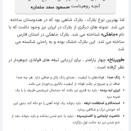
آنچـه روهیناست
«مسعود سعد سلمان»
اما بهترین نوع بلارک ، بلارک شاهی بود که در هندوستان ساخته
می شد. نمونه های دیگری از بلارک در ایران نیز وجود داشت که با
نام
«جاهکی»
شناخته می شد. بلارک جاهکی در استان فارس
ساخته می شد. این بلارک خشک بوده و به راحتی شکسته می
شد.
«فویرباخ»
چهار پارامتر ، برای ارزیابی تیغه های فولادی جوهردار در
نظر گرفته است :
زنگ صدا :
فولادهای با کیفیت ، صدای زنگ زلال و صافی دارد. هر چه صدا
صاف تر و صریح تر باشد فولاد از کیفیت بالاتری برخوردار می باشد.
تیزی لبه برنده :
باید به قدری تیز باشد که دستمال ابریشمی ظریف را با یک
ضربه ببرد.
استحکام و استقامت تیغه :
باید بتواند یک لوله آهنی را دو تکه کند بدون این
که خودش ترک و شکافی بردارد.
خاصیت ارتجاعی یا الاستیسیته :
نباید با خم شدن بشکند و باید بتواند بعد از
خم شدن نیز به حالت اول بازگردد.