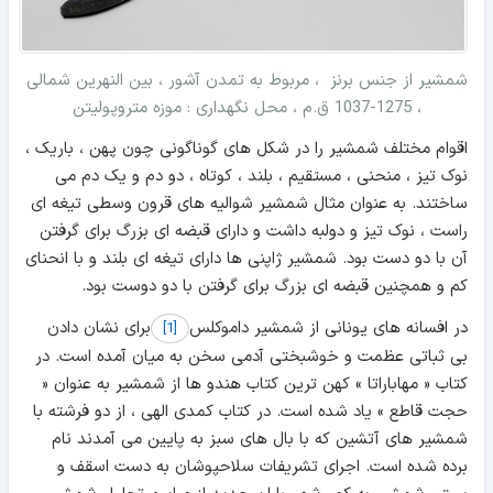
شمشیر از جنس برنز ، مربوط به تمدن آشور ، بین النهرین شمالی
، 1275-1037 ق.م ، محل نگهداری : موزه متروپولیتن
اقوام مختلف شمشیر را در شکل های گوناگونی چون پهن ، باریک ،
نوک تیز ، منحنی ، مستقیم ، بلند ، کوتاه ، دو دم و یک دم می
ساختند. به عنوان مثال شمشیر شوالیه های قرون وسطی تیغه ای
راست ، نوک تیز و دولبه داشت و دارای قبضه ای بزرگ برای گرفتن
آن با دو دست بود. شمشیر ژاپنی ها دارای تیغه ای بلند و با انحنای
کم و همچنین قبضه ای بزرگ برای گرفتن با دو دوست بود.
در افسانه های یونانی از شمشیر داموکلس
برای نشان دادن
[1]
بی ثباتی عظمت و خوشبختی آدمی سخن به میان آمده است. در
کتاب « مهاباراتا » کهن ترین کتاب هندو ها از شمشیر به عنوان «
حجت قاطع » یاد شده است. در کتاب کمدی الهی ، از دو فرشته با
شمشیر های آتشین که با بال های سبز به پایین می آمدند نام
برده شده است. اجرای تشریفات سلاحپوشان به دست اسقف و