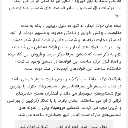
علایمی شبیه به پای مورچه ؛ گاهی نیز به شکل ابر در می آیند.
این تزئینات براق است و از سایر قسمت های شمشیر متفاوت می
شود.
تیغه های فولاد آبدار، نه تنها به دلیل زیبایی ، بلکه به علت
مقاومت ، چکش خواری و بُرندگی معروف و مشهور بودند. از آنجا
که مرکز تجارت تیغه ها و شمشیرهایی از فولاد آبدار شهر دمشق
بود ، در غرب فولاد های آبدار را با نام
فولاد دمشقی
می شناختند.
لازم به ذکر است که دمشق صرفا مرکز خرید و فروش این کالا بوده
و اصلا فلزی برای ساخت این فولادها در دمشق وجود نداشت ؛
خاستگاه ساخت این فولادهای آبدیده در هند بوده است.
بلارک
(بلارک ، پلالک ، پلارک) نیز نوعی فولاد جوهر دار می باشد.
در کتاب الجماهر فی معرفه الجواهر ، شمشیرهای بلارک را بهترین
نوع شمشیرهای جوهردار می داند و آهنگران هندی خنجرهای
گرانی از آن می ساختند. ایشان بلارک را با تنکار (ترکیبی از بوراکس
و کربن) ذوب می کردند. شمشیر
«روهینا»
یکی از نمونه های
شمشیرهای بلارک است که در شهر «مولتان» ساخته می شد.
نعل اسبان شد آنچه نرم آهن تیـغ شـاهان شد