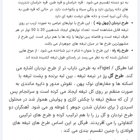
به دو دسته تقسیم می شود : قره خراسان و قره طبن. قره خراسان دندریت
های دانه ریزتری دارد و رنگی سیاه و یکنواخت دارد. در حالی که قره طبن به
رنگ آبی تیره است و دانه های درشت نقره ای دارد.
طرح نردبان (چهل پله ) :
این طرح با نوارهای عرضی به صورت اریب بر روی
تیغه قابل مشاهده است. تعداد نوارهای ایجاد شدهبین 20 تا 50 نوار در هر
طرف تیغه است و فاصله بین نوارها یا پله ها با هم برابر است. این طرح از
مشهورترین طرح ها در میان تیغه های جوهردار می باشد.
طرح راه راه :
این طرح با عنوان « شام » نیز شناخته می شود ؛ از موج هایی
تشکیل شده که به نظر می رسد در راستای طول تیغه کشیده شده اند.
اما «فیگل / Figiel» به طرحی نایاب تر از طرح نردبان اشاره می
کند.
طرح گل رز
در نیمه تیغه ، بین لبه برنده و پشت تیغه با
اسکنه ها و مغارهای نوک پهن ، نقوش مدور و دایره مانندی به
صورت منظم بر روی کل تیغه ایجاد می کرده است و سرانجام پس
از آن که سطح تیغه با چکش کاری و پولیش هموار شد در محلول
اسیدی ( برای نمایان شدن جوهر ) غوطه ور می شود. آهنگران دو
طرح نردبان و گل رز را با هم ترکیب کرده و طرح های ترکیبی
کتفاوتی را می آفریدند. فیگل بر این اساس طرح های تیغه های
فولادی را چنین تقسیم بندی می کند :