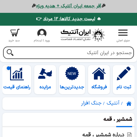
🎉
آفر جمعه ایران آنتیک + هدیه ویژه
🎉
🔥
لیست جدید کالاها: ۱۲ مرداد
👉
منوی اصلی
ورود | ثبت‌نام
سبد خرید
ثبت نام
فروشگاه
جدیدترین‌ها
مزایده
راهنمای قیمت
آنتیک
جنگ افزار
شمشیر ، قمه
درباره شمشیر ، قمه