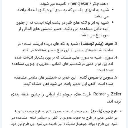
« هندجکر / hendjekar » نامیده می شوند.
شبیه به انتهای یک ابر که به سوی ابر دیگری امتداد یافته
می باشد.
شبیه به ابر و تکه های قلع در پشت آینه ایست که از جلوی
آینه قابل مشاهده می باشد. خمیر شمشیر های المانی از
این نوع می باشد.
صوف (پشم گوسفند) :
شبیه به تکه های بریده ابریشم است ؛ در
ساخت شمشیرهای جنوبی از این نوع خمیر استفاده می کنند.
سوزن :
شبیه به سوزن هایی هستند که بر روی یکدیگر انباشته شده
اند.این نوع خمیر در شمشیر های المانی ، مغربی و جنوبی مشاهده
شده است.
سبوس یا سبوس گندم :
این خمیر در شمشیر های مغربی مشاهده
شده است. گاهی این خمیر باعث می شود آهن خشک گردد.
Zeller و Rohrer فولاد های جوهر دار ایرانی را چنین طبقه بندی
کرده اند:
طرح چوب (رگه دار) :
این جوهر شباهت بسیار زیادی به طرح چوب دارد و با
بی نظمی هایی در طرح به صورت عمودی یا افقی در سرتاسر تیغه مشاهده می
شود. این طرح « پولاد جوهردار مشبک » نیز نامیده می شود. این طرح نیز خود