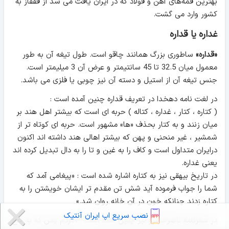
بهترین قمه‌های آهن و فولاد که در ایران یافت می شد از قفقاز به
کشور وارد می گشت.
غداره یا قداره
«قداره»
ساطوری بزرگ همانند چاقو است. طول تیغه آن به طور
معمول میان 32.5 تا 45 سانتیمتر و عرض آن 3 میلیمتر است.
جنس تیغه آن از استیل و دسته آن نیز چوبی یا فلزی می ‌باشد.
در لغت نامه دهخدا در تعریف قداره چنین آمده است :
( کتاره ، کتار ، غداره ، کتاله ) حربه ای است که بیشتر اهل هند بر
میان زنند و به کتار بحذف «ها» مشهور است. حربه ای کوتاه تر از
شمشیر ، غیر منحنی و پهن که بیشتر اهالی هند داشته اند اکنون
درایران متداول است و کاف را به غین و تا را به دال تبدیل کرده اند
یعنی غداره.
در تاریخ بیهقی نیز به کتاره اشاره شده است : «پیغامی آمد که
شما را جواب فرموده آید شش تن مقدم تر ایشان خویشتن را به
کتاره زدند چنانکه خون در آن خانه روان شد.»
نصب سریع اپ ایران آنتیک
در سفرنامه ناصرخسرو نیز چنین آمده است : «مردم یمن که به حج