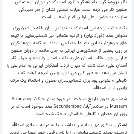
نظر پژوهشگران نام آهنگر دیگری است که در دوران شاه عباس
صفوی کار می کرده است. عبارت کلبعلی نشان از سر سپردگی
سازنده به حضرت علی اولين امام شيعيان است.
نکته جالب توجه این است که نه تنها در ايران بلکه در امپراتوری
مغولان هند (گورکانيان) و ترکيه عثمانی نيز شمشيرهایی با تيغه
های جوهردار به این نام ها امضا می شدند. به گفته پژوهشگران
بر روی بعضی از شمشيرهای ايرانی به جای مانده از دوران صفوی
عباراتی چون «کلب آستان علی»، «کلب آستان ولايت» و «نواب کلب
آستان علی» حک شده که ميزان ارادت آهنگران ايرانی به امام علی را
نشان می دهد. به طور کلی می توان چنین نتیجه گرفت که «
کلبعلی » عنوانی بود برای شمشيرسازان صفوی و احتمالا يک مرتبه
پايين تر از اسدالله.
شمشيری بدون تاريخ ساخت ، در موزه سالار جنگ/ Salar Jung
Museum در سکندرآباد/ Secunderabad هند موجود است که بر
روی آن امضای « کلبعلی خراسانی » حک شده است.
آهنگران ديگری مهارت لازم را نداشتند یا به مرتبه استادی اسدالله
نرسيده بودند شمشيرهايشان را با نام واقعی خود امضا می کردند.