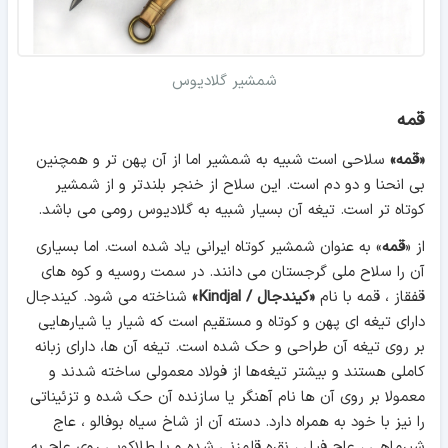
شمشیر گلادیوس
قمه
«قمه»
سلاحی است شبیه به شمشیر اما از آن پهن تر و همچنین
بی انحنا و دو دم است. این سلاح از خنجر بلندتر و از شمشیر
کوتاه تر است. تیغه آن بسیار شبیه به گلادیوس رومی می باشد.
از «
قمه
» به عنوان شمشیر کوتاه ایرانی یاد شده است. اما بسیاری
آن را سلاح ملی گرجستان می دانند. در سمت روسیه و کوه های
قفقاز ، قمه با نام
«کیندجال / Kindjal»
شناخته می شود. کیندجال
دارای تیغه ای پهن و کوتاه و مستقیم است که شیار یا شیارهایی
بر روی تیغه آن طراحی و حک شده است. تیغه آن ها، دارای زبانه
کاملی هستند و بیشتر تیغه‌ها از فولاد معمولی ساخته شدند و
معمولا بر روی آن ها نام آهنگر یا سازنده آن حک شده و تزئیناتی
را نیز با خود به همراه دارد. دسته آن از شاخ سیاه بوفالو ، عاج
شیرماهی ، عاج فیل ، نقره قلمزنی شده و یا طلاکوبی روی عاج به