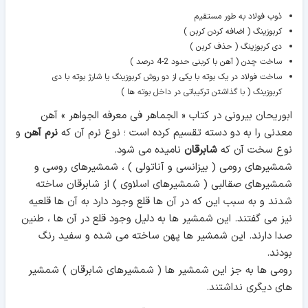
ذوب فولاد به طور مستقیم
کربوزینگ ( اضافه کردن کربن )
دی کربوزینگ ( حذف کربن )
ساخت چدن ( آهن با کربنی حدود 2-4 درصد )
ساخت فولاد در یک بوته با یکی از دو روش کربوزینگ یا شارژ بوته با دی
کربوزینگ ( با گذاشتن ترکیباتی در داخل بوته ها )
ابوریحان بیرونی در کتاب « الجماهر فی معرفه الجواهر » آهن
معدنی را به دو دسته تقسیم کرده است ؛ نوع نرم آن که
نرم آهن
و
نوع سخت آن که
شابرقان
نامیده می شود.
شمشیرهای رومی ( بیزانسی و آناتولی ) ، شمشیرهای روسی و
شمشیرهای صقالبی ( شمشیرهای اسلاوی ) از شابرقان ساخته
شدند و به سبب این که در آن ها قلع وجود دارد به آن ها قلعیه
نیز می گفتند. این شمشیر ها به دلیل وجود قلع در آن ها ، طنین
صدا دارند. این شمشیر ها پهن ساخته می شده و سفید رنگ
بودند.
رومی ها به جز این شمشیر ها ( شمشیرهای شابرقان ) شمشیر
های دیگری نداشتند.