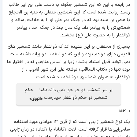
در رابطه با این که این شمشیر چگونه به دست علی ابن ابی طالب
رسید روایت شده است که این شمشیر، متعلق به منبه بن الحجاج
یا عاص بن منبه بود که در جنگ بدر علی او را به هلاکت رساند و
شمشیرش را به پیامبر داد. یک سال بعد در جنگ احد ، پیامبر
ذوالفقار را به حضرت علی (ع) بخشید.
بسیاری از محققان بر این عقیده اند که ذوالفقار مانند شمشیر های
قدیمی دارای دو دم بوده و این که دو تیغه یا دو زبانه داشته است
نمی تواند قابل استناد باشد ؛ زیرا بر اساس منابعی که در اختیار ما
بوده تنها در «کتاب المناقب» نوشته علی ابن شهر آشوب ، از
ذوالفقار، به عنوان شمشیری دوشاخه یاد شده است.
بر سر شمشیر تو جز حق نمی داند قضا حکم
شمشیر تو حکم ذوالفقار حیدرست
«انوری»
کاتانا
یک نوع شمشیر ژاپنی است که از قرن ۱۳ میلادی مورد استفاده
سامورایی‌ها قرار گرفته است. لغت «کاتانا» یا «کتانا» در زبان ژاپنی