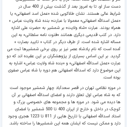
دست ساز او، تا به امروز بعد از گذشت بيش از 400 سال در
شرايط عالی هستند. نشان طلاکوبی شده «عمل اسد اصفهانی» يا
«عمل اسدالله اصفهانی» معمولا با عبارت« بنده شاه ولايت عباس »
همراه بودند. عبارت «شاه ولايت» بر شمشير به حضرت علی اشاره
دارد. در کتب قديمی دیگری همانند «فتوت نامه سلطانی» به این
مساله اشاره شده است. از طرف ديگر در کتاب « تاييد بصارت »
آمده است که نام پادشاه عصر نیز بر روی برخی شمشيرها ثبت می
گردید. بر این اساس بسياری از پژوهشگران بر اين عقیده اند که دو
عبارت «عمل اسدالله اصفهانی» و «بنده شاه ولايت عباس» اشاره به
این موضوع دارد که اسدالله اصفهانی هم دوره با شاه عباس صفوی
بوده است.
در موزه نظامی تهران در قصر سعدآباد چهار شمشير موجود است
که به شاه عباس اول تعلق دارند و امضای اسدالله اصفهانی بر آن
ها دیده می شود. در موزه ها و مجموعه های خصوصی بزرگ و
کوچک در داخل و خارج از ایران 400 تا 500 شمشیر با امضای
استاد اسدالله اصفهانی با تاریخ هایی از 811 تا 1223 هجری وجود
دارد و ممکن نیست که ایشان همه اين شمشيرها را ساخته باشد.