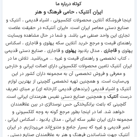
کوتاه درباره ما
ایران آنتیک ، حامی فرهنگ و هنر
اینجا فروشگاه آنلاین محصولات کلکسیونی ، اشیاء قدیمی ، آنتیک و
صنایع دستی معاصر ایران است. «ایران آنتیک» در حقیقت علامت
تجاری این واحد صنفی می باشد. و شما در حال مشاهده وبسایت
راهنمای قیمت و مرجع خرید آنلاین سکه پهلوی و قاجاری ، اسکناس
پهلوی و
قاجاری
، مدال یادبود
پهلوی
و قاجاری ، صنایع دستی قدیمی
، کتاب تخصصی و راهنمای قیمت و غیره ... می‌باشید. تلاش ما در
ایران آنتیک تامین
محصولات کلکسیونی
دارای اصالت ایرانی و خارجی
و معرفی و فروش تخصصی آن به مجموعه داران کشور در این
وب‌سایت است. و همچنین تهیه تخصصی گلچینی از بهترین لوازم
آنتیک و
اشیاء قدیمی
(برندهای قدیمی کارخانه ای) بر مبنای تعریف
درست
آنتیک
و همچنین
صنایع دستی
نفیس هنرمندان ایرانی است.
گلچینی که باعث برانگیختگی حس نوستالژی در بین علاقمندان
خواهد شد. اما در اینجا بطور مرجع گونه به وجه کلکسیونی و
مجموعه داری ایران نظیر سکه ایرانی ، مدال یادبود ، اسکناس ایرانی ،
تمبر قدیمی و غیره که بسیار جامع و متنوع‌اند می‌پردازیم. در ایران
آنتیک جهت شناساندن فرهنگ و هنر به علاقمندان صنایع دستی ،