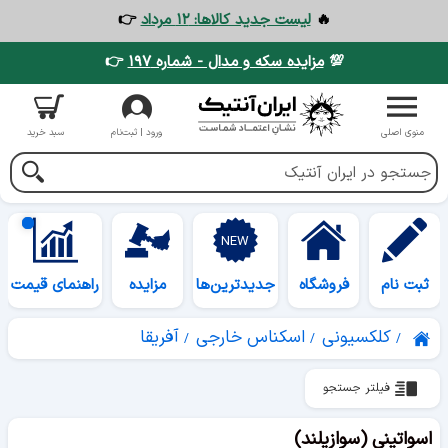
🔥
لیست جدید کالاها: ۱۲ مرداد
👉
💯
مزایده سکه و مدال - شماره ۱۹۷
👉
منوی اصلی
ورود | ثبت‌نام
سبد خرید
ثبت نام
فروشگاه
جدیدترین‌ها
مزایده
راهنمای قیمت
کلکسیونی
اسکناس خارجی
آفریقا
فیلتر جستجو
اسواتینی (سوازیلند)