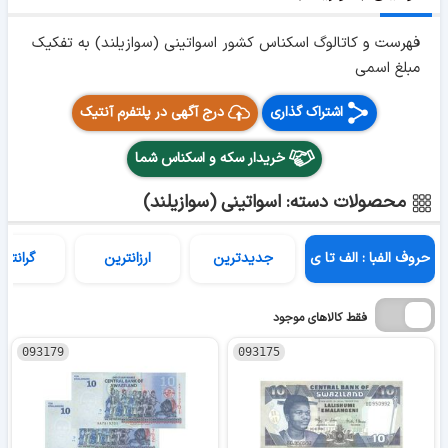
فهرست و کاتالوگ اسکناس کشور
اسواتینی (سوازیلند)
به تفکیک
مبلغ اسمی
اشتراک گذاری
درج آگهی در پلتفرم آنتیک
خریدار سکه و اسکناس شما
محصولات دسته: اسواتینی (سوازیلند)
حروف الفبا : الف تا ی
جدیدترین
ارزانترین
گرانتری
فقط کالاهای موجود
093179
093175