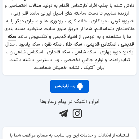
تلاش شده با جذب افراد کارشناس اقدام به تولید مقالات اختصاصی و
ارزنده نماییم تا دست ساخته های اصیل ایرانی مانند
قلم زنی
،
فیروزه کوبی
،
میناکاری
،
خاتم کاری
،
رودوزی
ها و بسیاری دیگر را به
علاقمندان بشناسانیم. شما از طریق منوی سایت میتوانید دسته بندی
ها را مشاهده و به انبوهی از اشیاء قدیمی و کلکسیونی مانند
سکه
قدیمی
،
اسکناس قدیمی
،
سکه طلا
،
سکه نقره
،
سکه یادبود
، مدال
یادبود دوره پهلوی ،
سکه شاهی
، سکه قاجاری ،
اسکناس شاهی
و...،
کتاب راهنما و
لوازم جانبی
تخصصی ، و... دسترسی داشته باشید.
ایران آنتیک ، نشانه اطمینان شماست.
وب اپلیکیشن
ایران آنتیک در پیام رسان‌ها
استفاده از امکانات و خدمات این وب سایت به معنای موافقت شما با