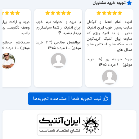
تجربه خرید مشتریان
آدینه تمام اعضا و کارکنان
با درود و احترام؛ تیم خوب
درود و ارادت ایران
سایت بسیار خوب ايران آنتیک
ایران آنتیک از شما سپاسگزارم.
وصف نگنجد... پیروز
بخیر... و به امید روزی که
پایدار باشید 💐
باشید
سایت ايران آنتیک، گریدکردن
ابوالفضل صالحی (۱۱۳ خرید
تمام سکه ها و اسکناس ها و
موفق)
–
۱ مرداد ۱۴۰۵
موفق)
–
۱ مرداد ۱۴۰۵
مدال های...
جواد خواجه پور (۱۸ خرید
موفق)
–
۹ مرداد ۱۴۰۵
ثبت تجربه شما | مشاهده تجربه‌ها