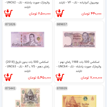
بومیپول آدولیاده - تک - VF - تایلند
واترمارک صورت پادشاه - تک - UNC62 -
تایلند
۴۴۰,۰۰۰
تومان
۶,۵۰۰,۰۰۰
تومان
071026
089657
اسکناس 500 بات 1988 رامای نهم -
اسکناس 500 بات بدون تاریخ (2018)
واترمارک صورت پادشاه - تک - UNC64 -
رامای دهم - AT₁, VS - تک - UNC63 -
تایلند
تایلند
۷,۰۰۰,۰۰۰
تومان
۵,۴۵۰,۰۰۰
تومان
073441
070939