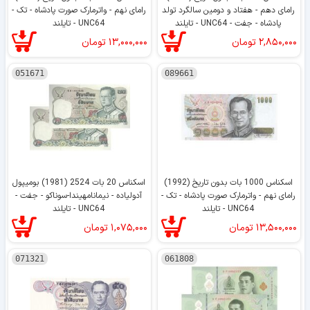
رامای دهم - هفتاد و دومین سالگرد تولد
رامای نهم - واترمارک صورت پادشاه - تک -
پادشاه - جفت - UNC64 - تایلند
UNC64 - تایلند
۲,۸۵۰,۰۰۰
تومان
۱۳,۰۰۰,۰۰۰
تومان
051671
089661
اسکناس 1000 بات بدون تاریخ (1992)
اسکناس 20 بات 2524 (1981) بومیپول
رامای نهم - واترمارک صورت پادشاه - تک -
آدولیاده - نیمانامهیندا-سوناکو - جفت -
UNC64 - تایلند
UNC64 - تایلند
۱۳,۵۰۰,۰۰۰
تومان
۱,۰۷۵,۰۰۰
تومان
071321
061808