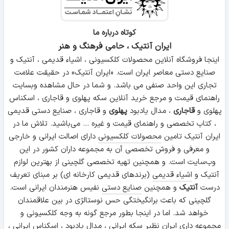
کوتاه درباره ما
ایران آنتیک ، حامی فرهنگ و هنر
اینجا فروشگاه آنلاین محصولات کلکسیونی ، اشیاء قدیمی ، آنتیک و
صنایع دستی معاصر ایران است. «ایران آنتیک» در حقیقت علامت
تجاری این واحد صنفی می باشد. و شما در حال مشاهده وبسایت
راهنمای قیمت و مرجع خرید آنلاین سکه پهلوی و قاجاری ، اسکناس
پهلوی و
قاجاری
، مدال یادبود
پهلوی
و قاجاری ، صنایع دستی قدیمی
، کتاب تخصصی و راهنمای قیمت و غیره ... می‌باشید. تلاش ما در
ایران آنتیک تامین
محصولات کلکسیونی
دارای اصالت ایرانی و خارجی
و معرفی و فروش تخصصی آن به مجموعه داران کشور در این
وب‌سایت است. و همچنین تهیه تخصصی گلچینی از بهترین لوازم
آنتیک و
اشیاء قدیمی
(برندهای قدیمی کارخانه ای) بر مبنای تعریف
درست
آنتیک
و همچنین
صنایع دستی
نفیس هنرمندان ایرانی است.
گلچینی که باعث برانگیختگی حس نوستالژی در بین علاقمندان
خواهد شد. اما در اینجا بطور مرجع گونه به وجه کلکسیونی و
مجموعه داری ایران نظیر سکه ایرانی ، مدال یادبود ، اسکناس ایرانی ،