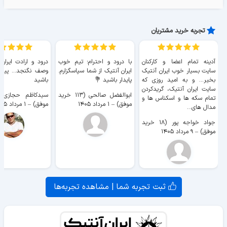
تجربه خرید مشتریان
آدینه تمام اعضا و کارکنان
با درود و احترام؛ تیم خوب
درود و ارادت ایران
سایت بسیار خوب ايران آنتیک
ایران آنتیک از شما سپاسگزارم.
وصف نگنجد... پیروز
بخیر... و به امید روزی که
پایدار باشید 💐
باشید
سایت ايران آنتیک، گریدکردن
ابوالفضل صالحی (۱۱۳ خرید
تمام سکه ها و اسکناس ها و
موفق)
–
۱ مرداد ۱۴۰۵
موفق)
–
۱ مرداد ۱۴۰۵
مدال های...
جواد خواجه پور (۱۸ خرید
موفق)
–
۹ مرداد ۱۴۰۵
ثبت تجربه شما | مشاهده تجربه‌ها