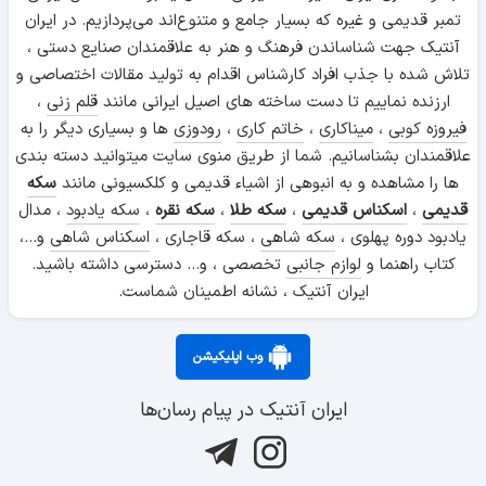
تمبر قدیمی و غیره که بسیار جامع و متنوع‌اند می‌پردازیم. در ایران
آنتیک جهت شناساندن فرهنگ و هنر به علاقمندان صنایع دستی ،
تلاش شده با جذب افراد کارشناس اقدام به تولید مقالات اختصاصی و
ارزنده نماییم تا دست ساخته های اصیل ایرانی مانند
قلم زنی
،
فیروزه کوبی
،
میناکاری
،
خاتم کاری
،
رودوزی
ها و بسیاری دیگر را به
علاقمندان بشناسانیم. شما از طریق منوی سایت میتوانید دسته بندی
ها را مشاهده و به انبوهی از اشیاء قدیمی و کلکسیونی مانند
سکه
قدیمی
،
اسکناس قدیمی
،
سکه طلا
،
سکه نقره
،
سکه یادبود
، مدال
یادبود دوره پهلوی ،
سکه شاهی
، سکه قاجاری ،
اسکناس شاهی
و...،
کتاب راهنما و
لوازم جانبی
تخصصی ، و... دسترسی داشته باشید.
ایران آنتیک ، نشانه اطمینان شماست.
وب اپلیکیشن
ایران آنتیک در پیام رسان‌ها