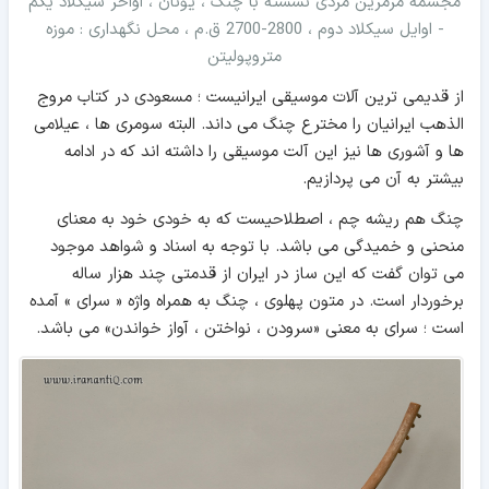
مجسمه مرمرین مردی نشسته با چنگ ، یونان ، اواخر سیکلاد یکم
- اوایل سیکلاد دوم ، 2800-2700 ق.م ، محل نگهداری : موزه
متروپولیتن
از قدیمی ترین آلات موسیقی ایرانیست ؛ مسعودی در کتاب مروج
الذهب ایرانیان را مخترع چنگ می داند. البته سومری ها ، عیلامی
ها و آشوری ها نیز این آلت موسیقی را داشته اند که در ادامه
بیشتر به آن می پردازیم.
چنگ هم ریشه چم ، اصطلاحیست که به خودی خود به معنای
منحنی و خمیدگی می باشد. با توجه به اسناد و شواهد موجود
می توان گفت که این ساز در ایران از قدمتی چند هزار ساله
برخوردار است. در متون پهلوی ، چنگ به همراه واژه « سرای » آمده
است ؛ سرای به معنی «سرودن ، نواختن ، آواز خواندن» می باشد.