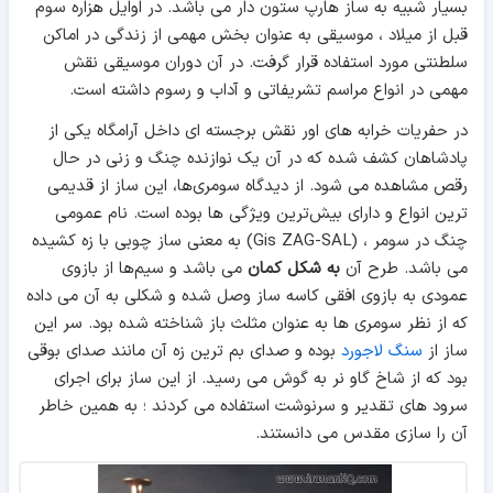
بسیار شبیه به ساز هارپ ستون دار می باشد. در اوایل هزاره سوم
قبل از میلاد ، موسیقی به عنوان بخش مهمی از زندگی در اماکن
سلطنتی مورد استفاده قرار گرفت. در آن دوران موسیقی نقش
مهمی در انواع مراسم تشریفاتی و آداب و رسوم داشته است.
در حفریات خرابه های اور نقش برجسته ای داخل آرامگاه یکی از
پادشاهان کشف شده که در آن یک نوازنده چنگ و زنی در حال
رقص مشاهده می شود. از ديدگاه سومری‌ها، اين ساز از قديمی
‌ترين انواع و دارای بيش‌ترين ويژگی ها بوده است. نام عمومی
چنگ در سومر ، (Gis ZAG-SAL) به معنی ساز چوبی با زه ‌كشيده
می باشد. طرح آن
به ‌شكل كمان
می ‌باشد و سيم‌ها از بازوی
عمودی به بازوی افقی كاسه ساز وصل ‌شده و شكلی به آن می داده
كه از نظر سومری ‌ها به ‌عنوان مثلث باز شناخته شده بود. سر این
ساز از
سنگ لاجورد
بوده و صدای بم ترین زه آن مانند صدای بوقی
بود که از شاخ گاو نر به گوش می رسید. از این ساز برای اجرای
سرود های تقدیر و سرنوشت استفاده می کردند ؛ به همین خاطر
آن را سازی مقدس می دانستند.