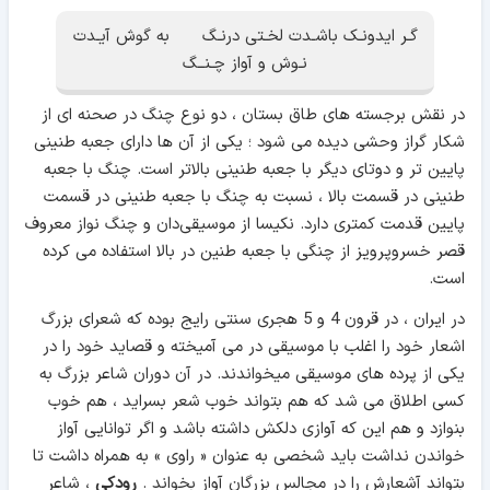
گـر ایدونـک باشـدت لخـتی درنـگ به گوش آیـدت
نـوش و آواز چـنــگ
در نقش برجسته های طاق بستان ، دو نوع چنگ در صحنه ای از
شکار گراز وحشی دیده می شود ؛ یکی از آن ها دارای جعبه طنینی
پایین تر و دوتای دیگر با جعبه طنینی بالاتر است. چنگ با جعبه
طنینی در قسمت بالا ، نسبت به چنگ با جعبه طنینی در قسمت
پایین قدمت کمتری دارد. نکیسا از موسیقی‌دان و چنگ‌ نواز معروف
قصر خسروپرویز از چنگی با جعبه طنین در بالا استفاده می کرده
است.
در ایران ، در قرون 4 و 5 هجری سنتی رایج بوده که شعرای بزرگ
اشعار خود را اغلب با موسیقی در می آمیخته و قصاید خود را در
یکی از پرده های موسیقی میخواندند. در آن دوران شاعر بزرگ به
کسی اطلاق می شد که هم بتواند خوب شعر بسراید ، هم خوب
بنوازد و هم این که آوازی دلکش داشته باشد و اگر توانایی آواز
خواندن نداشت باید شخصی به عنوان « راوی » به همراه داشت تا
بتواند آشعارش را در مجالس بزرگان آواز بخواند .
رودکی
، شاعر