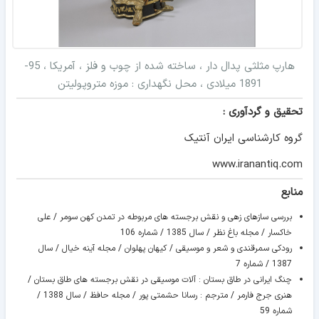
هارپ مثلثی پدال دار ، ساخته شده از چوب و فلز ، آمریکا ، 95-
1891 میلادی ، محل نگهداری : موزه متروپولیتن
تحقیق و گردآوری :
گروه کارشناسی ایران آنتیک
www.iranantiq.com
منابع
بررسی سازهای زهی و نقش برجسته های مربوطه در تمدن کهن سومر / علی
خاکسار / مجله باغ نظر / سال 1385 / شماره 106
رودکی سمرقندی و شعر و موسیقی / کیهان پهلوان / مجله آینه خیال / سال
1387 / شماره 7
چنگ ایرانی در طاق بستان : آلات موسیقی در نقش برجسته های طاق بستان /
هنری جرج فارمر / مترجم : رسانا حشمتی پور / مجله حافظ / سال 1388 /
شماره 59