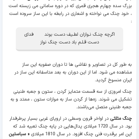
بزرگ سده چهارم هجری قمری که در دوره سامانی می زیسته است
، خود چنگ می نواخته و اشعاری در رابطه با این ساز سروده است
:
اگرچه چنـگ نـوازان لطـیف دسـت بوند فدای
دسـت قـلـم باد دسـت چنگ نواز
به طور کل در تصاویر و نقاشی ها تا دوران صفویه این ساز
مشاهده می شود. اما از این دوران به بعد متاسفانه این ساز در
ایران منسوخ گردید.
چنگ امروزی از سه قسمت متمایز گردن ، ستون و جعبه طنینی
تشکیل می شوند. زه‌ها از گردن ساز به موازات ستون ، ممتد و به
جعبه طنینی متصل می‌باشند.
چنگ مثلثی
در اواخر قرون وسطی در اروپای غربی بسیار پرطرفدار
بود. در سال 1720 میلادی پدال‌هایی در پایه چنگ تعبیه شد که
این امر برقدرت فنی چنگ افزود. در سال 1810 میلادی
« سباستین