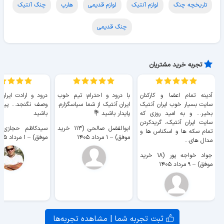
تاریخچه چنگ
لوازم آنتیک
لوازم قدیمی
هارپ
چنگ آنتیک
چنگ قدیمی
تجربه خرید مشتریان
آدینه تمام اعضا و کارکنان
با درود و احترام؛ تیم خوب
درود و ارادت ایران
سایت بسیار خوب ايران آنتیک
ایران آنتیک از شما سپاسگزارم.
وصف نگنجد... پیروز
بخیر... و به امید روزی که
پایدار باشید 💐
باشید
سایت ايران آنتیک، گریدکردن
ابوالفضل صالحی (۱۱۳ خرید
تمام سکه ها و اسکناس ها و
موفق)
–
۱ مرداد ۱۴۰۵
موفق)
–
۱ مرداد ۱۴۰۵
مدال های...
جواد خواجه پور (۱۸ خرید
موفق)
–
۹ مرداد ۱۴۰۵
ثبت تجربه شما | مشاهده تجربه‌ها