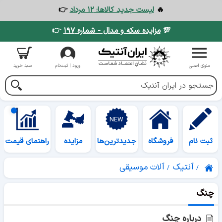
🔥
لیست جدید کالاها: ۱۲ مرداد
👉
💯
مزایده سکه و مدال - شماره ۱۹۷
👉
منوی اصلی
ورود | ثبت‌نام
سبد خرید
ثبت نام
فروشگاه
جدیدترین‌ها
مزایده
راهنمای قیمت
آنتیک
آلات موسیقی
چنگ
درباره چنگ