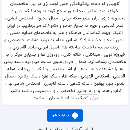
گلچینی که باعث برانگیختگی حس نوستالژی در بین علاقمندان
خواهد شد. اما در اینجا بطور مرجع گونه به وجه کلکسیونی و
مجموعه داری ایران نظیر سکه ایرانی ، مدال یادبود ، اسکناس ایرانی ،
تمبر قدیمی و غیره که بسیار جامع و متنوع‌اند می‌پردازیم. در ایران
آنتیک جهت شناساندن فرهنگ و هنر به علاقمندان صنایع دستی ،
تلاش شده با جذب افراد کارشناس اقدام به تولید مقالات اختصاصی و
ارزنده نماییم تا دست ساخته های اصیل ایرانی مانند
قلم زنی
،
فیروزه کوبی
،
میناکاری
،
خاتم کاری
،
رودوزی
ها و بسیاری دیگر را به
علاقمندان بشناسانیم. شما از طریق منوی سایت میتوانید دسته بندی
ها را مشاهده و به انبوهی از اشیاء قدیمی و کلکسیونی مانند
سکه
قدیمی
،
اسکناس قدیمی
،
سکه طلا
،
سکه نقره
،
سکه یادبود
، مدال
یادبود دوره پهلوی ،
سکه شاهی
، سکه قاجاری ،
اسکناس شاهی
و...،
کتاب راهنما و
لوازم جانبی
تخصصی ، و... دسترسی داشته باشید.
ایران آنتیک ، نشانه اطمینان شماست.
وب اپلیکیشن
ایران آنتیک در پیام رسان‌ها