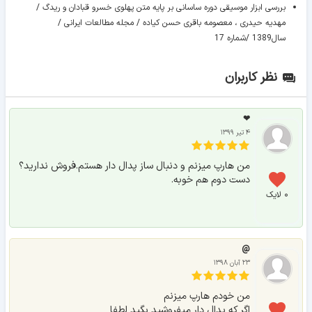
بررسی ابزار موسیقی دوره ساسانی بر پایه متن پهلوی خسرو قبادان و ریدگ /
مهدیه حیدری ، معصومه باقری حسن کیاده / مجله مطالعات ایرانی /
سال1389 /شماره 17
نظر کاربران
❤
۴ تیر ۱۳۹۹
من هارپ میزنم و دنبال ساز پدال دار هستم.فروش ندارید؟
دست دوم هم خوبه.
۰ لایک
@
۲۳ آبان ۱۳۹۸
من خودم هارپ میزنم
اگر که پدال دار میفروشید بگید لطفا