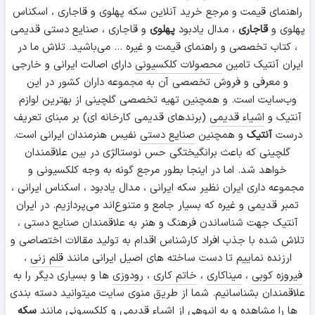
راهنمای قیمت و مرجع خرید آنلاین سکه پهلوی و قاجاری ، اسکناس
، ماراکا
[2]
[1]
پهلوی و
قاجاری
، مدال یادبود
پهلوی
و قاجاری ، صنایع دستی قدیمی
، کتاب تخصصی و راهنمای قیمت و غیره ... می‌باشید. تلاش ما در
ایران آنتیک تامین
محصولات کلکسیونی
دارای اصالت ایرانی و خارجی
و معرفی و فروش تخصصی آن به مجموعه داران کشور در این
وب‌سایت است. و همچنین تهیه تخصصی گلچینی از بهترین لوازم
آنتیک و
اشیاء قدیمی
(برندهای قدیمی کارخانه ای) بر مبنای تعریف
درست
آنتیک
و همچنین
صنایع دستی
نفیس هنرمندان ایرانی است.
گلچینی که باعث برانگیختگی حس نوستالژی در بین علاقمندان
خواهد شد. اما در اینجا بطور مرجع گونه به وجه کلکسیونی و
مجموعه داری ایران نظیر سکه ایرانی ، مدال یادبود ، اسکناس ایرانی ،
تمبر قدیمی و غیره که بسیار جامع و متنوع‌اند می‌پردازیم. در ایران
آنتیک جهت شناساندن فرهنگ و هنر به علاقمندان صنایع دستی ،
قاشقک
تلاش شده با جذب افراد کارشناس اقدام به تولید مقالات اختصاصی و
ارزنده نماییم تا دست ساخته های اصیل ایرانی مانند
قلم زنی
،
فیروزه کوبی
،
میناکاری
،
خاتم کاری
،
رودوزی
ها و بسیاری دیگر را به
علاقمندان بشناسانیم. شما از طریق منوی سایت میتوانید دسته بندی
ها را مشاهده و به انبوهی از اشیاء قدیمی و کلکسیونی مانند
سکه