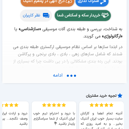
اشتراک گذاری
درج آگهی در پلتفرم آنتیک
خریدار سکه و اسکناس شما
نظر کاربران
به شناخت، بررسی و طبقه بندی آلات موسیقی
«سازشناسی»
یا
«ارگانولوژی»
می گویند.
در ابتدا سازها بر اساس نظام موسیقی ارکستری طبقه بندی می
شدند که شامل سازهای زهی ، بادی ، بادی برنجی و پرکاشن
بودند. این رده بندی مشکلاتی را در پی داشت چرا که بسیاری از
سازها در این دسته بندی لحاظ نشده بودند. شخصی به نام
ادامه
«ویکتور شارل ماهیون»
یک نظام رده بندی برای ساز های موسیقی
را پایه گذاری کرد که بعد ها در سال 1914 میلادی توسط
«کورت
زاکس»
موسیقی دان آلمانی و
«اریش موریتس فون هورن بوستل»
تجربه خرید مشتریان
موسیقی دان و تاریخ شناس اتریشی کامل شد و این نظام را
«هورن بوستل-زاکس»
نامیدند. بر اساس این رده بندی هر سازی
می تواند بر اساس نوع لرزش ماده در سازها و مبانی آکوستیکی در
آدینه تمام اعضا و کارکنان
با درود و احترام؛ تیم خوب
درود و ارادت ایران
یکی از این رده بندی ها قرار گیرد.
سایت بسیار خوب ايران آنتیک
ایران آنتیک از شما سپاسگزارم.
وصف نگنجد... پیروز
بخیر... و به امید روزی که
پایدار باشید 💐
باشید