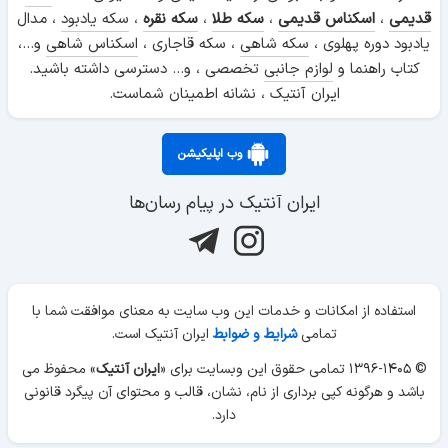
قدیمی
،
اسکناس قدیمی
،
سکه طلا
،
سکه نقره
،
سکه یادبود
، مدال
یادبود دوره پهلوی ،
سکه شاهی
، سکه قاجاری ،
اسکناس شاهی
و...،
کتاب راهنما و
لوازم جانبی
تخصصی ، و... دسترسی داشته باشید.
ایران آنتیک ، نشانه اطمینان شماست.
وب اپلیکیشن
ایران آنتیک در پیام رسان‌ها
استفاده از امکانات و خدمات این وب سایت به معنای موافقت شما با
تمامی
شرایط و ضوابط
ایران آنتیک است.
ماراکا یا جغجغه سرخپوستی
© ۱۳۹۶-۱۴۰۵ تمامی حقوق این وبسایت برای «
ایران آنتیک
» محفوظ می
پوست صداها ( ممبرانوفون / Membranophones ) :
تولید صدا
باشد و هرگونه کپی برداری از نام، نشان، قالب و محتوای آن پیگرد قانونی
در ساز های این رده با ارتعاش پوست طبیعی یا مصنوعی صورت
دارد.
می گیرد ؛ مانند
دف
،
تمپو
.