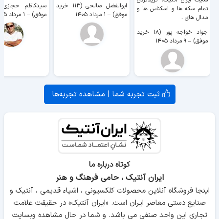
سایت ايران آنتیک، گریدکردن
ابوالفضل صالحی (۱۱۳ خرید
تمام سکه ها و اسکناس ها و
موفق)
–
۱ مرداد ۱۴۰۵
موفق)
–
۱ مرداد ۱۴۰۵
مدال های...
جواد خواجه پور (۱۸ خرید
موفق)
–
۹ مرداد ۱۴۰۵
ثبت تجربه شما | مشاهده تجربه‌ها
تعدادی از آلات موسیقی
کوتاه درباره ما
«هورن بوستل-زاکس»
به پنج گروه تقسیم بندی می شوند :
ایران آنتیک ، حامی فرهنگ و هنر
اینجا فروشگاه آنلاین محصولات کلکسیونی ، اشیاء قدیمی ، آنتیک و
خودصداها ( آیدوفون / Idiophone ) :
صدا در ساز های این رده با
صنایع دستی معاصر ایران است. «ایران آنتیک» در حقیقت علامت
ارتعاش بدنه و از طریق ضربه زدن ، مالش دادن ، کشیدن یا
تجاری این واحد صنفی می باشد. و شما در حال مشاهده وبسایت
لرزاندن قطعات ساز تولید می شود. مانند سازهای سنج ، قاشقک