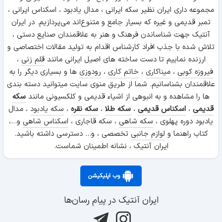
50 دلار سری گواهی سپرده نقره - ادوارد اورت - تیپ دو
مجموعه داری ایران نظیر سکه ایرانی ، مدال یادبود ، اسکناس ایرانی ،
تمبر قدیمی و غیره که بسیار جامع و متنوع‌اند می‌پردازیم. در ایران
آنتیک جهت شناساندن فرهنگ و هنر به علاقمندان صنایع دستی ،
تلاش شده با جذب افراد کارشناس اقدام به تولید مقالات اختصاصی و
50 دلار سری رایج خزانه داری - ویلیام سیوارد
ارزنده نماییم تا دست ساخته های اصیل ایرانی مانند
قلم زنی
،
فیروزه کوبی
،
میناکاری
،
خاتم کاری
،
رودوزی
ها و بسیاری دیگر را به
علاقمندان بشناسانیم. شما از طریق منوی سایت میتوانید دسته بندی
ها را مشاهده و به انبوهی از اشیاء قدیمی و کلکسیونی مانند
سکه
50 دلار سری ملی - مُهر آبی
قدیمی
،
اسکناس قدیمی
،
سکه طلا
،
سکه نقره
،
سکه یادبود
، مدال
یادبود دوره پهلوی ،
سکه شاهی
، سکه قاجاری ،
اسکناس شاهی
و...،
کتاب راهنما و
لوازم جانبی
تخصصی ، و... دسترسی داشته باشید.
ایران آنتیک ، نشانه اطمینان شماست.
50 دلار سری ملی - جان شرمان
وب اپلیکیشن
ایران آنتیک در پیام رسان‌ها
50 دلار سری گواهی طلا - یولیسیز گرانت