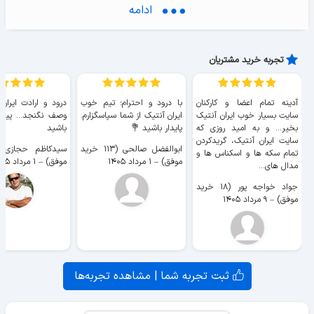
50 دلار سری رایج خزانه داری - الکساندر همیلتون
ادامه
تجربه خرید مشتریان
50 دلار سری رایج خزانه داری با بهره مرکب - همیلتون
آدینه تمام اعضا و کارکنان
با درود و احترام؛ تیم خوب
درود و ارادت ایران
سایت بسیار خوب ايران آنتیک
ایران آنتیک از شما سپاسگزارم.
وصف نگنجد... پیروز
بخیر... و به امید روزی که
پایدار باشید 💐
باشید
سایت ايران آنتیک، گریدکردن
50 دلار سری بهره دار - عقاب - سری دوم
ابوالفضل صالحی (۱۱۳ خرید
تمام سکه ها و اسکناس ها و
موفق)
–
۱ مرداد ۱۴۰۵
موفق)
–
۱ مرداد ۱۴۰۵
مدال های...
جواد خواجه پور (۱۸ خرید
موفق)
–
۹ مرداد ۱۴۰۵
50 دلار سری رایج خزانه داری - هنری کلی
ثبت تجربه شما | مشاهده تجربه‌ها
50 دلار سری رایج ایالات متحده - بنجامین فرانکلین