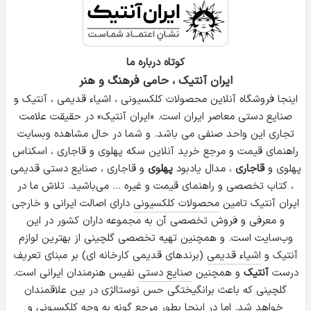
50 دلار سری ملی - مسافران
کوتاه درباره ما
ایران آنتیک ، حامی فرهنگ و هنر
اینجا فروشگاه آنلاین محصولات کلکسیونی ، اشیاء قدیمی ، آنتیک و
50 دلار سری گواهی طلا - سیلاس رایت
صنایع دستی معاصر ایران است. «ایران آنتیک» در حقیقت علامت
تجاری این واحد صنفی می باشد. و شما در حال مشاهده وبسایت
راهنمای قیمت و مرجع خرید آنلاین سکه پهلوی و قاجاری ، اسکناس
پهلوی و
قاجاری
، مدال یادبود
پهلوی
و قاجاری ، صنایع دستی قدیمی
50 دلار سری گواهی سپرده نقره - ادوارد اورت - تیپ یک
، کتاب تخصصی و راهنمای قیمت و غیره ... می‌باشید. تلاش ما در
ایران آنتیک تامین
محصولات کلکسیونی
دارای اصالت ایرانی و خارجی
و معرفی و فروش تخصصی آن به مجموعه داران کشور در این
وب‌سایت است. و همچنین تهیه تخصصی گلچینی از بهترین لوازم
50 دلار سری ملی - مُهر قهوه ای
آنتیک و
اشیاء قدیمی
(برندهای قدیمی کارخانه ای) بر مبنای تعریف
درست
آنتیک
و همچنین
صنایع دستی
نفیس هنرمندان ایرانی است.
گلچینی که باعث برانگیختگی حس نوستالژی در بین علاقمندان
خواهد شد. اما در اینجا بطور مرجع گونه به وجه کلکسیونی و