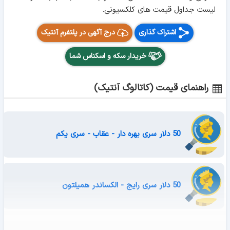
لیست جداول قیمت های کلکسیونی.
اشتراک گذاری
درج آگهی در پلتفرم آنتیک
خریدار سکه و اسکناس شما
راهنمای قیمت (کاتالوگ آنتیک)
50 دلار سری بهره دار - عقاب - سری یکم
50 دلار سری رایج - الکساندر همیلتون