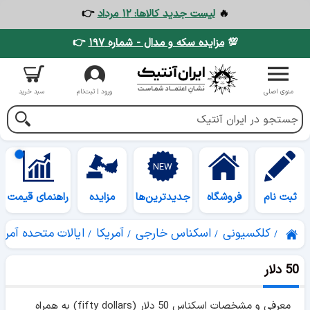
🔥
لیست جدید کالاها: ۱۲ مرداد
👉
💯
مزایده سکه و مدال - شماره ۱۹۷
👉
منوی اصلی
ورود | ثبت‌نام
سبد خرید
ثبت نام
فروشگاه
جدیدترین‌ها
مزایده
راهنمای قیمت
کلکسیونی
اسکناس خارجی
آمریکا
ایالات متحده آمریک
50 دلار
معرفی و مشخصات اسکناس 50 دلار (fifty dollars) به همراه