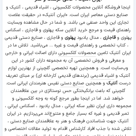
اینجا فروشگاه آنلاین محصولات کلکسیونی ، اشیاء قدیمی ، آنتیک و
صنایع دستی معاصر ایران است. «ایران آنتیک» در حقیقت علامت
تجاری این واحد صنفی می باشد. و شما در حال مشاهده وبسایت
راهنمای قیمت و مرجع خرید آنلاین سکه پهلوی و قاجاری ، اسکناس
پهلوی و
قاجاری
، مدال یادبود
پهلوی
و قاجاری ، صنایع دستی قدیمی
، کتاب تخصصی و راهنمای قیمت و غیره ... می‌باشید. تلاش ما در
ایران آنتیک تامین
محصولات کلکسیونی
دارای اصالت ایرانی و خارجی
و معرفی و فروش تخصصی آن به مجموعه داران کشور در این
وب‌سایت است. و همچنین تهیه تخصصی گلچینی از بهترین لوازم
آنتیک و
اشیاء قدیمی
(برندهای قدیمی کارخانه ای) بر مبنای تعریف
درست
آنتیک
و همچنین
صنایع دستی
نفیس هنرمندان ایرانی است.
گلچینی که باعث برانگیختگی حس نوستالژی در بین علاقمندان
خواهد شد. اما در اینجا بطور مرجع گونه به وجه کلکسیونی و
مجموعه داری ایران نظیر سکه ایرانی ، مدال یادبود ، اسکناس ایرانی ،
تمبر قدیمی و غیره که بسیار جامع و متنوع‌اند می‌پردازیم. در ایران
آنتیک جهت شناساندن فرهنگ و هنر به علاقمندان صنایع دستی ،
تلاش شده با جذب افراد کارشناس اقدام به تولید مقالات اختصاصی و