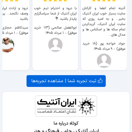
آدینه تمام اعضا و کارکنان
با درود و احترام؛ تیم خوب
درود و ارادت ایران
سایت بسیار خوب ايران آنتیک
ایران آنتیک از شما سپاسگزارم.
وصف نگنجد... پیروز
بخیر... و به امید روزی که
پایدار باشید 💐
باشید
سایت ايران آنتیک، گریدکردن
ابوالفضل صالحی (۱۱۳ خرید
تمام سکه ها و اسکناس ها و
موفق)
–
۱ مرداد ۱۴۰۵
موفق)
–
۱ مرداد ۱۴۰۵
مدال های...
جواد خواجه پور (۱۸ خرید
موفق)
–
۹ مرداد ۱۴۰۵
ثبت تجربه شما | مشاهده تجربه‌ها
کوتاه درباره ما
ایران آنتیک ، حامی فرهنگ و هنر