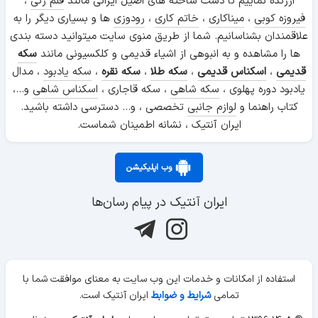
ارزنده نماییم تا دست ساخته های اصیل ایرانی مانند
قلم زنی
،
فیروزه کوبی
،
میناکاری
،
خاتم کاری
،
رودوزی
ها و بسیاری دیگر را به
علاقمندان بشناسانیم. شما از طریق منوی سایت میتوانید دسته بندی
ها را مشاهده و به انبوهی از اشیاء قدیمی و کلکسیونی مانند
سکه
قدیمی
،
اسکناس قدیمی
،
سکه طلا
،
سکه نقره
،
سکه یادبود
، مدال
یادبود دوره پهلوی ،
سکه شاهی
، سکه قاجاری ،
اسکناس شاهی
و...،
کتاب راهنما و
لوازم جانبی
تخصصی ، و... دسترسی داشته باشید.
ایران آنتیک ، نشانه اطمینان شماست.
وب اپلیکیشن
ایران آنتیک در پیام رسان‌ها
استفاده از امکانات و خدمات این وب سایت به معنای موافقت شما با
تمامی
شرایط و ضوابط
ایران آنتیک است.