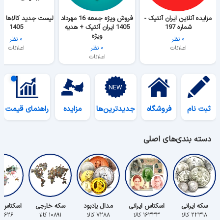
مزایده آنلاین ایران آنتیک -
فروش ویژه جمعه 16 مهرداد
شماره 197
1405 ایران آنتیک + هدیه
1405
ویژه
۰ نظر
۰ نظر
اعلانات
۰ نظر
اعلانات
اعلانات
ثبت نام
فروشگاه
جدیدترین‌ها
مزایده
راهنمای قیمت
دسته بندی‌های اصلی
سکه ایرانی
اسکناس ایرانی
مدال یادبود
سکه خارجی
اسکناس 
۲۲۳۱۸ کالا
۱۶۳۳۳ کالا
۷۲۸۸ کالا
۱۰۸۹۱ کالا
۵۶۲۶ کالا