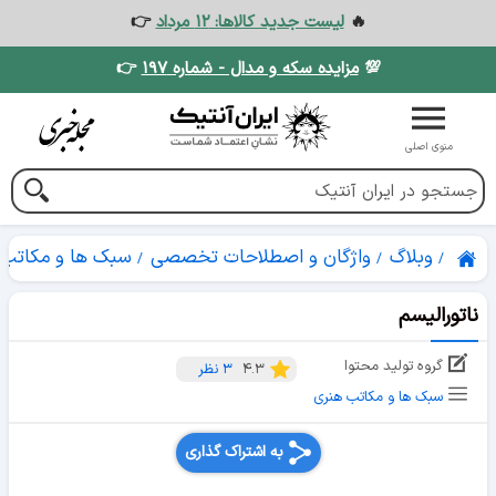
🔥
لیست جدید کالاها: ۱۲ مرداد
👉
💯
مزایده سکه و مدال - شماره ۱۹۷
👉
منوی اصلی
وبلاگ
واژگان و اصطلاحات تخصصی
سبک ها و مکاتب 
ناتورالیسم
گروه تولید محتوا
۴.۳
۳
نظر
سبک ها و مکاتب هنری
به اشتراک گذاری