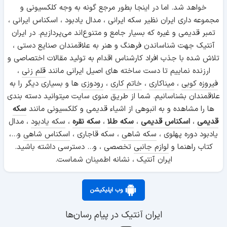
خواهد شد. اما در اینجا بطور مرجع گونه به وجه کلکسیونی و
مجموعه داری ایران نظیر سکه ایرانی ، مدال یادبود ، اسکناس ایرانی ،
تمبر قدیمی و غیره که بسیار جامع و متنوع‌اند می‌پردازیم. در ایران
آنتیک جهت شناساندن فرهنگ و هنر به علاقمندان صنایع دستی ،
تلاش شده با جذب افراد کارشناس اقدام به تولید مقالات اختصاصی و
ارزنده نماییم تا دست ساخته های اصیل ایرانی مانند
قلم زنی
،
فیروزه کوبی
،
میناکاری
،
خاتم کاری
،
رودوزی
ها و بسیاری دیگر را به
علاقمندان بشناسانیم. شما از طریق منوی سایت میتوانید دسته بندی
ها را مشاهده و به انبوهی از اشیاء قدیمی و کلکسیونی مانند
سکه
قدیمی
،
اسکناس قدیمی
،
سکه طلا
،
سکه نقره
،
سکه یادبود
، مدال
یادبود دوره پهلوی ،
سکه شاهی
، سکه قاجاری ،
اسکناس شاهی
و...،
کتاب راهنما و
لوازم جانبی
تخصصی ، و... دسترسی داشته باشید.
ایران آنتیک ، نشانه اطمینان شماست.
وب اپلیکیشن
ایران آنتیک در پیام رسان‌ها