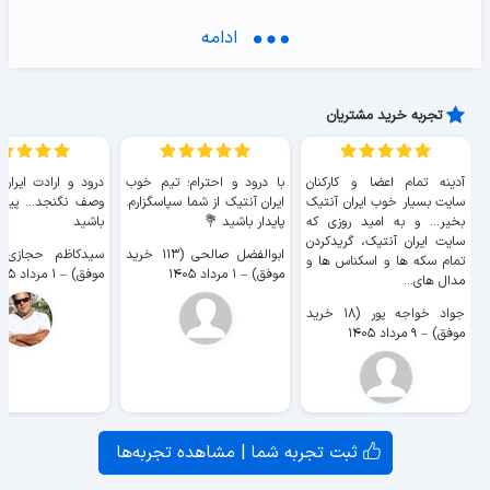
1/4 فرانک - نیم تنه بزرگ
ادامه
تجربه خرید مشتریان
1/4 فرانک - ناپلئون با سربند-تیپ یک
آدینه تمام اعضا و کارکنان
با درود و احترام؛ تیم خوب
درود و ارادت ایران
سایت بسیار خوب ايران آنتیک
ایران آنتیک از شما سپاسگزارم.
وصف نگنجد... پیروز
بخیر... و به امید روزی که
پایدار باشید 💐
باشید
سایت ايران آنتیک، گریدکردن
1/4 فرانک - ناپلئون با سربند-تیپ دو
ابوالفضل صالحی (۱۱۳ خرید
تمام سکه ها و اسکناس ها و
موفق)
–
۱ مرداد ۱۴۰۵
موفق)
–
۱ مرداد ۱۴۰۵
مدال های...
جواد خواجه پور (۱۸ خرید
موفق)
–
۹ مرداد ۱۴۰۵
ثبت تجربه شما | مشاهده تجربه‌ها