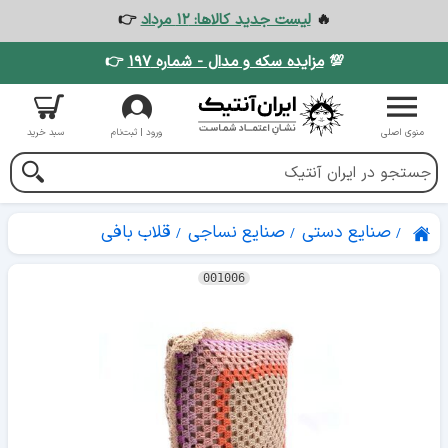
🔥
لیست جدید کالاها: ۱۲ مرداد
👉
💯
مزایده سکه و مدال - شماره ۱۹۷
👉
منوی اصلی
ورود | ثبت‌نام
سبد خرید
صنایع دستی
صنایع نساجی
قلاب بافی
001006