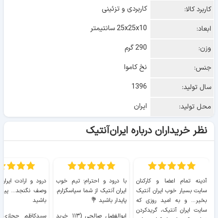
کاربردی و تزئینی
کاربرد کالا:
25x25x10 سانتیمتر
ابعاد:
290 گرم
وزن:
نخ کاموا
جنس:
1396
سال تولید:
ایران
محل تولید:
نظر خریداران درباره ایران‌آنتیک
آدینه تمام اعضا و کارکنان
با درود و احترام؛ تیم خوب
درود و ارادت ایران
سایت بسیار خوب ايران آنتیک
ایران آنتیک از شما سپاسگزارم.
وصف نگنجد... پیروز
بخیر... و به امید روزی که
پایدار باشید 💐
باشید
سایت ايران آنتیک، گریدکردن
ابوالفضل صالحی (۱۱۳ خرید