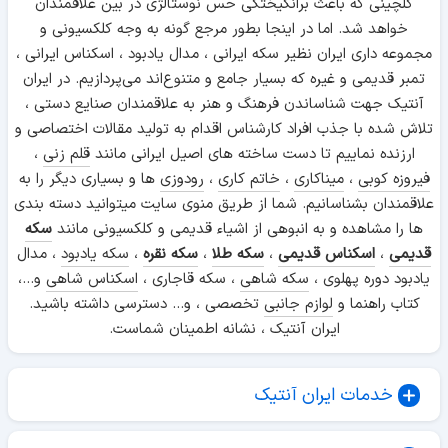
گلچینی که باعث برانگیختگی حس نوستالژی در بین علاقمندان
خواهد شد. اما در اینجا بطور مرجع گونه به وجه کلکسیونی و
مجموعه داری ایران نظیر سکه ایرانی ، مدال یادبود ، اسکناس ایرانی ،
تمبر قدیمی و غیره که بسیار جامع و متنوع‌اند می‌پردازیم. در ایران
آنتیک جهت شناساندن فرهنگ و هنر به علاقمندان صنایع دستی ،
تلاش شده با جذب افراد کارشناس اقدام به تولید مقالات اختصاصی و
ارزنده نماییم تا دست ساخته های اصیل ایرانی مانند
قلم زنی
،
فیروزه کوبی
،
میناکاری
،
خاتم کاری
،
رودوزی
ها و بسیاری دیگر را به
علاقمندان بشناسانیم. شما از طریق منوی سایت میتوانید دسته بندی
ها را مشاهده و به انبوهی از اشیاء قدیمی و کلکسیونی مانند
سکه
قدیمی
،
اسکناس قدیمی
،
سکه طلا
،
سکه نقره
،
سکه یادبود
، مدال
یادبود دوره پهلوی ،
سکه شاهی
، سکه قاجاری ،
اسکناس شاهی
و...،
کتاب راهنما و
لوازم جانبی
تخصصی ، و... دسترسی داشته باشید.
ایران آنتیک ، نشانه اطمینان شماست.
خدمات ایران آنتیک