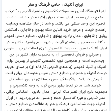
ایران آنتیک ، حامی فرهنگ و هنر
اینجا فروشگاه آنلاین محصولات کلکسیونی ، اشیاء قدیمی ، آنتیک و
صنایع دستی معاصر ایران است. «ایران آنتیک» در حقیقت علامت
تجاری این واحد صنفی می باشد. و شما در حال مشاهده وبسایت
راهنمای قیمت و مرجع خرید آنلاین سکه پهلوی و قاجاری ، اسکناس
پهلوی و
قاجاری
، مدال یادبود
پهلوی
و قاجاری ، صنایع دستی قدیمی
، کتاب تخصصی و راهنمای قیمت و غیره ... می‌باشید. تلاش ما در
ایران آنتیک تامین
محصولات کلکسیونی
دارای اصالت ایرانی و خارجی
و معرفی و فروش تخصصی آن به مجموعه داران کشور در این
وب‌سایت است. و همچنین تهیه تخصصی گلچینی از بهترین لوازم
آنتیک و
اشیاء قدیمی
(برندهای قدیمی کارخانه ای) بر مبنای تعریف
درست
آنتیک
و همچنین
صنایع دستی
نفیس هنرمندان ایرانی است.
گلچینی که باعث برانگیختگی حس نوستالژی در بین علاقمندان
خواهد شد. اما در اینجا بطور مرجع گونه به وجه کلکسیونی و
مجموعه داری ایران نظیر سکه ایرانی ، مدال یادبود ، اسکناس ایرانی ،
تمبر قدیمی و غیره که بسیار جامع و متنوع‌اند می‌پردازیم. در ایران
آنتیک جهت شناساندن فرهنگ و هنر به علاقمندان صنایع دستی ،
تلاش شده با جذب افراد کارشناس اقدام به تولید مقالات اختصاصی و