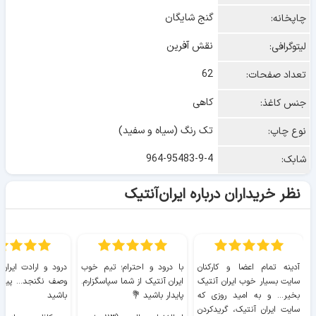
گنج شایگان
چاپخانه:
نقش آفرین
لیتوگرافی:
62
تعداد صفحات:
کاهی
جنس کاغذ:
تک رنگ (سیاه و سفید)
نوع چاپ:
964-95483-9-4
شابک:
نظر خریداران درباره ایران‌آنتیک
آدینه تمام اعضا و کارکنان
با درود و احترام؛ تیم خوب
درود و ارادت ایران
سایت بسیار خوب ايران آنتیک
ایران آنتیک از شما سپاسگزارم.
وصف نگنجد... پیروز
بخیر... و به امید روزی که
پایدار باشید 💐
باشید
سایت ايران آنتیک، گریدکردن