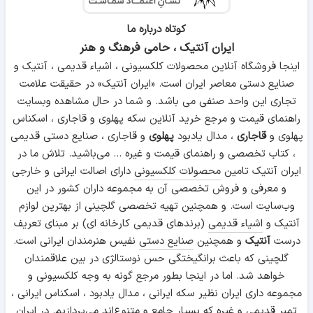
کوتاه درباره ما
ایران آنتیک ، حامی فرهنگ و هنر
اینجا فروشگاه آنلاین محصولات کلکسیونی ، اشیاء قدیمی ، آنتیک و
صنایع دستی معاصر ایران است. «ایران آنتیک» در حقیقت علامت
تجاری این واحد صنفی می باشد. و شما در حال مشاهده وبسایت
راهنمای قیمت و مرجع خرید آنلاین سکه پهلوی و قاجاری ، اسکناس
پهلوی و
قاجاری
، مدال یادبود
پهلوی
و قاجاری ، صنایع دستی قدیمی
، کتاب تخصصی و راهنمای قیمت و غیره ... می‌باشید. تلاش ما در
ایران آنتیک تامین
محصولات کلکسیونی
دارای اصالت ایرانی و خارجی
و معرفی و فروش تخصصی آن به مجموعه داران کشور در این
وب‌سایت است. و همچنین تهیه تخصصی گلچینی از بهترین لوازم
آنتیک و
اشیاء قدیمی
(برندهای قدیمی کارخانه ای) بر مبنای تعریف
درست
آنتیک
و همچنین
صنایع دستی
نفیس هنرمندان ایرانی است.
گلچینی که باعث برانگیختگی حس نوستالژی در بین علاقمندان
خواهد شد. اما در اینجا بطور مرجع گونه به وجه کلکسیونی و
مجموعه داری ایران نظیر سکه ایرانی ، مدال یادبود ، اسکناس ایرانی ،
تمبر قدیمی و غیره که بسیار جامع و متنوع‌اند می‌پردازیم. در ایران