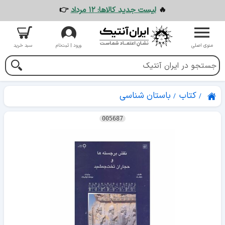
🔥
لیست جدید کالاها: ۱۲ مرداد
👉
منوی اصلی
ورود | ثبت‌نام
سبد خرید
کتاب
باستان شناسی
005687