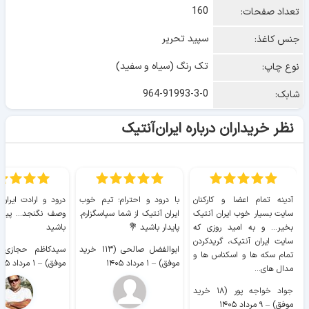
160
تعداد صفحات:
سپید تحریر
جنس کاغذ:
تک رنگ (سیاه و سفید)
نوع چاپ:
964-91993-3-0
شابک:
نظر خریداران درباره ایران‌آنتیک
آدینه تمام اعضا و کارکنان
با درود و احترام؛ تیم خوب
درود و ارادت ایران
سایت بسیار خوب ايران آنتیک
ایران آنتیک از شما سپاسگزارم.
وصف نگنجد... پیروز
بخیر... و به امید روزی که
پایدار باشید 💐
باشید
سایت ايران آنتیک، گریدکردن
ابوالفضل صالحی (۱۱۳ خرید
تمام سکه ها و اسکناس ها و
موفق)
–
۱ مرداد ۱۴۰۵
موفق)
–
۱ مرداد ۱۴۰۵
مدال های...
جواد خواجه پور (۱۸ خرید
موفق)
–
۹ مرداد ۱۴۰۵