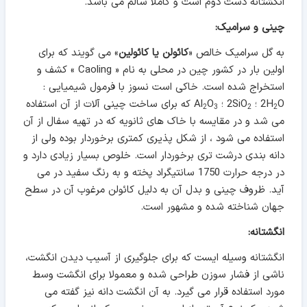
انگشتانه دست دوم است و کاملا سالم می باشد.
چینی و سرامیک:
به گل سرامیک خالص «
کائولن یا کائولین
» می گویند که برای
اولین بار در کشور چین در محلی به نام « Caoling » کشف و
استخراج شده است. خاکی است نسوز با فرمول شیمیایی :
O ؛ 2SiO
2H
؛ Al
O
که برای ساخت چینی آلات از آن استفاده
2
3
2
2
می شد و در مقایسه با خاک های ثانویه که در تهیه سفال از آن
استفاده می شود ، از شکل پذیری کمتری برخوردار بوده ولی از
دانه بندی درشت تری برخوردار است. خلوص بسیار زیادی دارد و
در درجه حرارت 1750 سانتیگراد پخته و به رنگ سفید در می
آید. ظروف چینی و بدل آن به دلیل کائولن مرغوب آن در سطح
جهان شناخته شده و مشهور است.
انگشتانه:
انگشتانه وسیله ایست که برای جلوگیری از آسیب دیدن انگشت،
ناشی از فشار سوزن طراحی شده و معمولا برای انگشت وسط
مورد استفاده قرار می گیرد. به آن انگشت دانه نیز گفته می