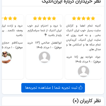
نظر خریداران درباره ایران‌آنتیک
آدینه تمام اعضا و کارکنان
با درود و احترام؛ تیم خوب
درود و ارادت ایران
سایت بسیار خوب ايران آنتیک
ایران آنتیک از شما سپاسگزارم.
وصف نگنجد... پیروز
بخیر... و به امید روزی که
پایدار باشید 💐
باشید
سایت ايران آنتیک، گریدکردن
ابوالفضل صالحی (۱۱۳ خرید
تمام سکه ها و اسکناس ها و
موفق)
–
۱ مرداد ۱۴۰۵
موفق)
–
۱ مرداد ۱۴۰۵
مدال های...
جواد خواجه پور (۱۸ خرید
موفق)
–
۹ مرداد ۱۴۰۵
ثبت تجربه شما | مشاهده تجربه‌ها
نظر کاربران (۰)