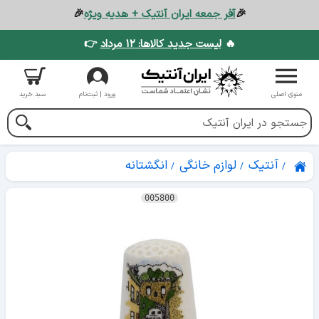
🎉
آفر جمعه ایران آنتیک + هدیه ویژه
🎉
🔥
لیست جدید کالاها: ۱۲ مرداد
👉
منوی اصلی
ورود | ثبت‌نام
سبد خرید
آنتیک
لوازم خانگی
انگشتانه
005800