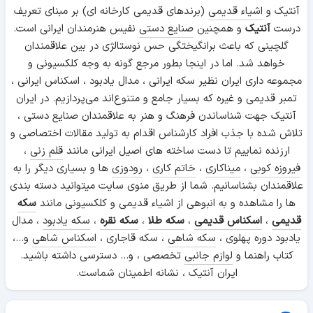
آنتیک و
اشیاء قدیمی
(برندهای قدیمی کارخانه ای) بر مبنای تعریف
درست
آنتیک
و همچنین
صنایع دستی
نفیس هنرمندان ایرانی است.
گلچینی که باعث برانگیختگی حس نوستالژی در بین علاقمندان
خواهد شد. اما در اینجا بطور مرجع گونه به وجه کلکسیونی و
مجموعه داری ایران نظیر سکه ایرانی ، مدال یادبود ، اسکناس ایرانی ،
تمبر قدیمی و غیره که بسیار جامع و متنوع‌اند می‌پردازیم. در ایران
آنتیک جهت شناساندن فرهنگ و هنر به علاقمندان صنایع دستی ،
تلاش شده با جذب افراد کارشناس اقدام به تولید مقالات اختصاصی و
ارزنده نماییم تا دست ساخته های اصیل ایرانی مانند
قلم زنی
،
فیروزه کوبی
،
میناکاری
،
خاتم کاری
،
رودوزی
ها و بسیاری دیگر را به
علاقمندان بشناسانیم. شما از طریق منوی سایت میتوانید دسته بندی
ها را مشاهده و به انبوهی از اشیاء قدیمی و کلکسیونی مانند
سکه
قدیمی
،
اسکناس قدیمی
،
سکه طلا
،
سکه نقره
،
سکه یادبود
، مدال
یادبود دوره پهلوی ،
سکه شاهی
، سکه قاجاری ،
اسکناس شاهی
و...،
کتاب راهنما و
لوازم جانبی
تخصصی ، و... دسترسی داشته باشید.
ایران آنتیک ، نشانه اطمینان شماست.