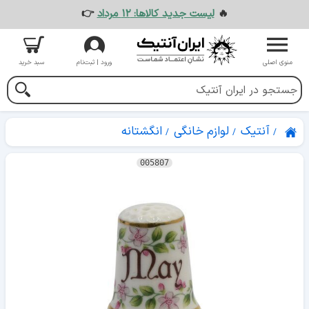
🔥
لیست جدید کالاها: ۱۲ مرداد
👉
منوی اصلی
ورود | ثبت‌نام
سبد خرید
آنتیک
لوازم خانگی
انگشتانه
005807