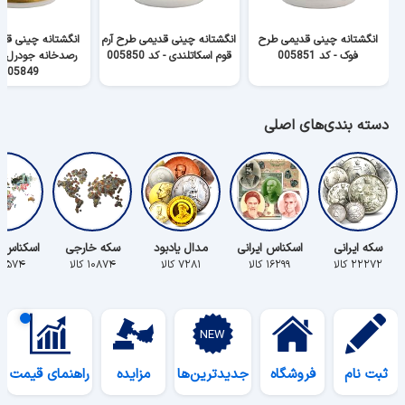
انگشتانه چینی قدیمی طرح
انگشتانه چینی قدیمی طرح آرم
انگشتانه چینی قد
فوک - کد 005851
قوم اسکاتلندی - کد 005850
رصدخانه جودرل با
005849
دسته بندی‌های اصلی
سکه ایرانی
اسکناس ایرانی
مدال یادبود
سکه خارجی
اسکناس 
۲۲۲۷۲ کالا
۱۶۲۹۹ کالا
۷۲۸۱ کالا
۱۰۸۷۴ کالا
۵۵۷۴ کالا
ثبت نام
فروشگاه
جدیدترین‌ها
مزایده
راهنمای قیمت