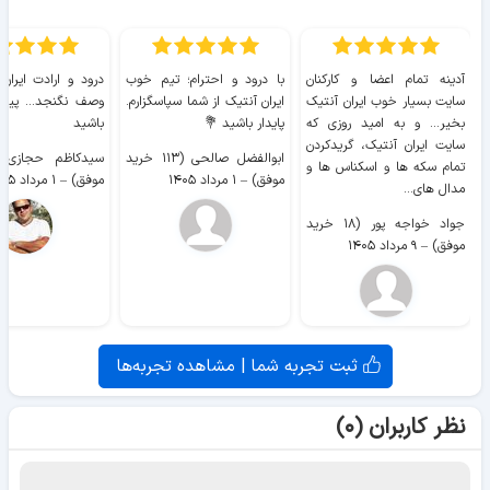
آدینه تمام اعضا و کارکنان
با درود و احترام؛ تیم خوب
درود و ارادت ایران
سایت بسیار خوب ايران آنتیک
ایران آنتیک از شما سپاسگزارم.
وصف نگنجد... پیروز
بخیر... و به امید روزی که
پایدار باشید 💐
باشید
سایت ايران آنتیک، گریدکردن
ابوالفضل صالحی (۱۱۳ خرید
تمام سکه ها و اسکناس ها و
موفق)
–
۱ مرداد ۱۴۰۵
موفق)
–
۱ مرداد ۱۴۰۵
مدال های...
جواد خواجه پور (۱۸ خرید
موفق)
–
۹ مرداد ۱۴۰۵
ثبت تجربه شما | مشاهده تجربه‌ها
نظر کاربران (۰)