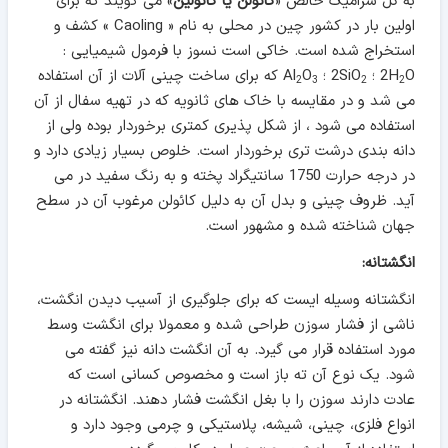
به گل سرامیک خالص «
کائولن یا کائولین
» می گویند که برای
اولین بار در کشور چین در محلی به نام « Caoling » کشف و
استخراج شده است. خاکی است نسوز با فرمول شیمیایی :
O ؛ 2SiO
2H
؛ Al
O
که برای ساخت چینی آلات از آن استفاده
2
3
2
2
می شد و در مقایسه با خاک های ثانویه که در تهیه سفال از آن
استفاده می شود ، از شکل پذیری کمتری برخوردار بوده ولی از
دانه بندی درشت تری برخوردار است. خلوص بسیار زیادی دارد و
در درجه حرارت 1750 سانتیگراد پخته و به رنگ سفید در می
آید. ظروف چینی و بدل آن به دلیل کائولن مرغوب آن در سطح
جهان شناخته شده و مشهور است.
انگشتانه:
انگشتانه وسیله ایست که برای جلوگیری از آسیب دیدن انگشت،
ناشی از فشار سوزن طراحی شده و معمولا برای انگشت وسط
مورد استفاده قرار می گیرد. به آن انگشت دانه نیز گفته می
شود. یک نوع آن ته باز است و مخصوص کسانی است که
عادت دارند سوزن را با بغل انگشت فشار دهند. انگشتانه در
انواع فلزی، چینی، شیشه، پلاستیکی و چرمی وجود دارد و