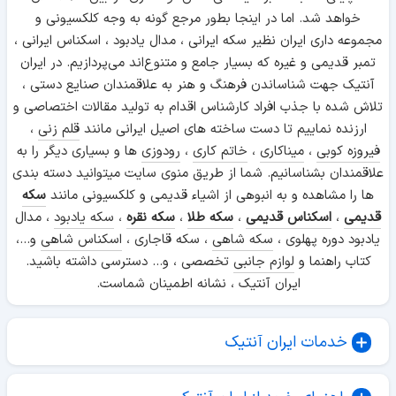
خواهد شد. اما در اینجا بطور مرجع گونه به وجه کلکسیونی و
مجموعه داری ایران نظیر سکه ایرانی ، مدال یادبود ، اسکناس ایرانی ،
تمبر قدیمی و غیره که بسیار جامع و متنوع‌اند می‌پردازیم. در ایران
آنتیک جهت شناساندن فرهنگ و هنر به علاقمندان صنایع دستی ،
تلاش شده با جذب افراد کارشناس اقدام به تولید مقالات اختصاصی و
ارزنده نماییم تا دست ساخته های اصیل ایرانی مانند
قلم زنی
،
فیروزه کوبی
،
میناکاری
،
خاتم کاری
،
رودوزی
ها و بسیاری دیگر را به
علاقمندان بشناسانیم. شما از طریق منوی سایت میتوانید دسته بندی
ها را مشاهده و به انبوهی از اشیاء قدیمی و کلکسیونی مانند
سکه
قدیمی
،
اسکناس قدیمی
،
سکه طلا
،
سکه نقره
،
سکه یادبود
، مدال
یادبود دوره پهلوی ،
سکه شاهی
، سکه قاجاری ،
اسکناس شاهی
و...،
کتاب راهنما و
لوازم جانبی
تخصصی ، و... دسترسی داشته باشید.
ایران آنتیک ، نشانه اطمینان شماست.
خدمات ایران آنتیک