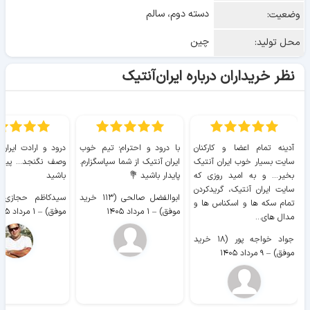
دسته دوم، سالم
وضعیت:
چین
محل تولید:
نظر خریداران درباره ایران‌آنتیک
آدینه تمام اعضا و کارکنان
با درود و احترام؛ تیم خوب
درود و ارادت ایران
سایت بسیار خوب ايران آنتیک
ایران آنتیک از شما سپاسگزارم.
وصف نگنجد... پیروز
بخیر... و به امید روزی که
پایدار باشید 💐
باشید
سایت ايران آنتیک، گریدکردن
ابوالفضل صالحی (۱۱۳ خرید
تمام سکه ها و اسکناس ها و
موفق)
–
۱ مرداد ۱۴۰۵
موفق)
–
۱ مرداد ۱۴۰۵
مدال های...
جواد خواجه پور (۱۸ خرید
موفق)
–
۹ مرداد ۱۴۰۵