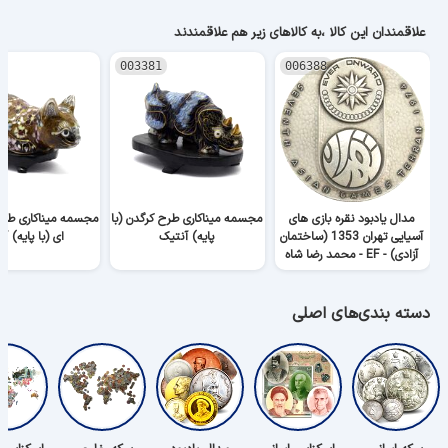
علاقمندان این کالا ،به کالاهای زیر هم علاقمندند
003381
006388
مدال یادبود نقره بازی های
مجسمه میناکاری طرح کرگدن (با
مجسمه میناکاری طرح
آسیایی تهران 1353 (ساختمان
پایه) آنتیک
ای (با پایه) آ
آزادی) - EF - محمد رضا شاه
دسته بندی‌های اصلی