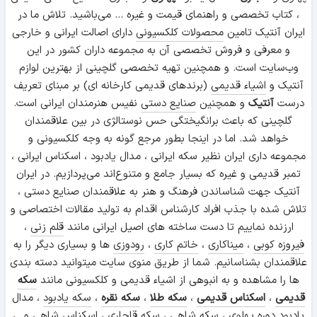
، کتاب تخصصی و راهنمای قیمت و غیره ... می‌باشید. تلاش ما در
ایران آنتیک تامین
محصولات کلکسیونی
دارای اصالت ایرانی و خارجی
و معرفی و فروش تخصصی آن به مجموعه داران کشور در این
وب‌سایت است. و همچنین تهیه تخصصی گلچینی از بهترین لوازم
آنتیک و
اشیاء قدیمی
(برندهای قدیمی کارخانه ای) بر مبنای تعریف
درست
آنتیک
و همچنین
صنایع دستی
نفیس هنرمندان ایرانی است.
گلچینی که باعث برانگیختگی حس نوستالژی در بین علاقمندان
خواهد شد. اما در اینجا بطور مرجع گونه به وجه کلکسیونی و
مجموعه داری ایران نظیر سکه ایرانی ، مدال یادبود ، اسکناس ایرانی ،
تمبر قدیمی و غیره که بسیار جامع و متنوع‌اند می‌پردازیم. در ایران
آنتیک جهت شناساندن فرهنگ و هنر به علاقمندان صنایع دستی ،
تلاش شده با جذب افراد کارشناس اقدام به تولید مقالات اختصاصی و
ارزنده نماییم تا دست ساخته های اصیل ایرانی مانند
قلم زنی
،
فیروزه کوبی
،
میناکاری
،
خاتم کاری
،
رودوزی
ها و بسیاری دیگر را به
علاقمندان بشناسانیم. شما از طریق منوی سایت میتوانید دسته بندی
ها را مشاهده و به انبوهی از اشیاء قدیمی و کلکسیونی مانند
سکه
قدیمی
،
اسکناس قدیمی
،
سکه طلا
،
سکه نقره
،
سکه یادبود
، مدال
یادبود دوره پهلوی ،
سکه شاهی
، سکه قاجاری ،
اسکناس شاهی
و...،