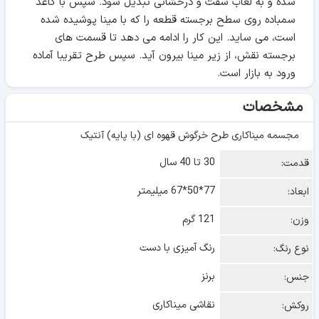
شده و به لعاب سفت و درخشانی تبدیل شود. سپس با کاغذ
سمباده روی سطح برجسته قطعه را که با مینا پوشیده شده
است، می ساید. این کار را ادامه می دهد تا قسمت های
برجسته نقش، از زیر مینا بیرون آید. سپس طرح تقریبا آماده
ورود به بازار است.
مشخصات
مجسمه میناکاری طرح خرگوش قهوه ای (با پایه) آنتیک
30 تا 40 سال
قدمت:
77*50*67 میلیمتر
ابعاد:
121 گرم
وزن:
رنگ آمیزی با دست
نوع رنگ:
برنز
جنس:
نقاشی میناکاری
روکش: