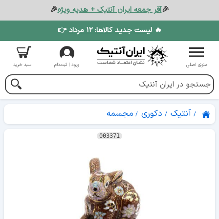
🎉
آفر جمعه ایران آنتیک + هدیه ویژه
🎉
🔥
لیست جدید کالاها: ۱۲ مرداد
👉
منوی اصلی
ورود | ثبت‌نام
سبد خرید
آنتیک
دکوری
مجسمه
003371