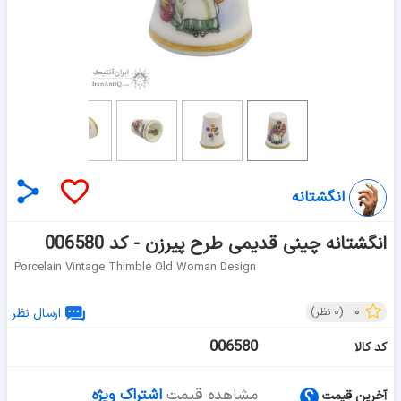
انگشتانه
انگشتانه چینی قدیمی طرح پیرزن - کد 006580
Porcelain Vintage Thimble Old Woman Design
۰
(
۰
نظر)
ارسال نظر
006580
کد کالا
مشاهده قیمت
اشتراک ویژه
آخرین قیمت