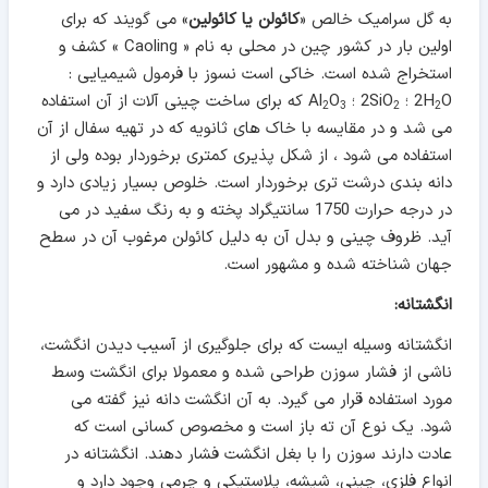
به گل سرامیک خالص «
کائولن یا کائولین
» می گویند که برای
اولین بار در کشور چین در محلی به نام « Caoling » کشف و
استخراج شده است. خاکی است نسوز با فرمول شیمیایی :
O ؛ 2SiO
2H
؛ Al
O
که برای ساخت چینی آلات از آن استفاده
2
3
2
2
می شد و در مقایسه با خاک های ثانویه که در تهیه سفال از آن
استفاده می شود ، از شکل پذیری کمتری برخوردار بوده ولی از
دانه بندی درشت تری برخوردار است. خلوص بسیار زیادی دارد و
در درجه حرارت 1750 سانتیگراد پخته و به رنگ سفید در می
آید. ظروف چینی و بدل آن به دلیل کائولن مرغوب آن در سطح
جهان شناخته شده و مشهور است.
انگشتانه:
انگشتانه وسیله ایست که برای جلوگیری از آسیب دیدن انگشت،
ناشی از فشار سوزن طراحی شده و معمولا برای انگشت وسط
مورد استفاده قرار می گیرد. به آن انگشت دانه نیز گفته می
شود. یک نوع آن ته باز است و مخصوص کسانی است که
عادت دارند سوزن را با بغل انگشت فشار دهند. انگشتانه در
انواع فلزی، چینی، شیشه، پلاستیکی و چرمی وجود دارد و