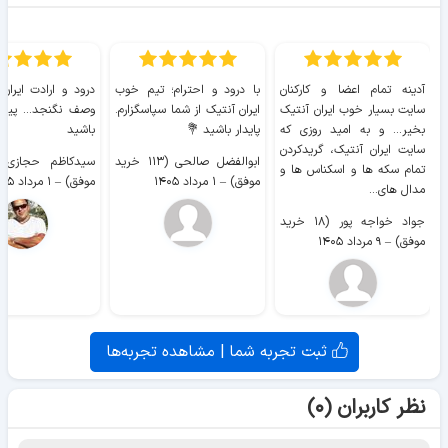
آدینه تمام اعضا و کارکنان
با درود و احترام؛ تیم خوب
درود و ارادت ایران
سایت بسیار خوب ايران آنتیک
ایران آنتیک از شما سپاسگزارم.
وصف نگنجد... پیروز
بخیر... و به امید روزی که
پایدار باشید 💐
باشید
سایت ايران آنتیک، گریدکردن
ابوالفضل صالحی (۱۱۳ خرید
تمام سکه ها و اسکناس ها و
موفق)
–
۱ مرداد ۱۴۰۵
موفق)
–
۱ مرداد ۱۴۰۵
مدال های...
جواد خواجه پور (۱۸ خرید
موفق)
–
۹ مرداد ۱۴۰۵
ثبت تجربه شما | مشاهده تجربه‌ها
نظر کاربران (۰)