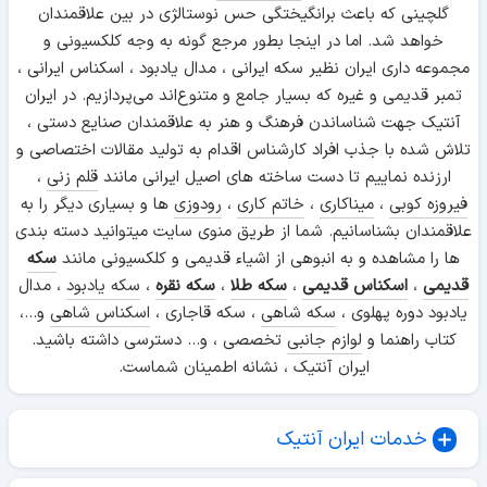
گلچینی که باعث برانگیختگی حس نوستالژی در بین علاقمندان
خواهد شد. اما در اینجا بطور مرجع گونه به وجه کلکسیونی و
مجموعه داری ایران نظیر سکه ایرانی ، مدال یادبود ، اسکناس ایرانی ،
تمبر قدیمی و غیره که بسیار جامع و متنوع‌اند می‌پردازیم. در ایران
آنتیک جهت شناساندن فرهنگ و هنر به علاقمندان صنایع دستی ،
تلاش شده با جذب افراد کارشناس اقدام به تولید مقالات اختصاصی و
ارزنده نماییم تا دست ساخته های اصیل ایرانی مانند
قلم زنی
،
فیروزه کوبی
،
میناکاری
،
خاتم کاری
،
رودوزی
ها و بسیاری دیگر را به
علاقمندان بشناسانیم. شما از طریق منوی سایت میتوانید دسته بندی
ها را مشاهده و به انبوهی از اشیاء قدیمی و کلکسیونی مانند
سکه
قدیمی
،
اسکناس قدیمی
،
سکه طلا
،
سکه نقره
،
سکه یادبود
، مدال
یادبود دوره پهلوی ،
سکه شاهی
، سکه قاجاری ،
اسکناس شاهی
و...،
کتاب راهنما و
لوازم جانبی
تخصصی ، و... دسترسی داشته باشید.
ایران آنتیک ، نشانه اطمینان شماست.
خدمات ایران آنتیک