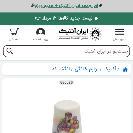
🎉
آفر جمعه ایران آنتیک + هدیه ویژه
🎉
🔥
لیست جدید کالاها: ۱۲ مرداد
👉
منوی اصلی
ورود | ثبت‌نام
سبد خرید
آنتیک
لوازم خانگی
انگشتانه
006580