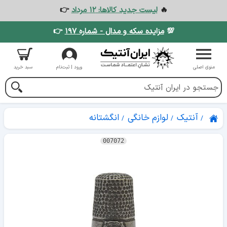
🔥
لیست جدید کالاها: ۱۲ مرداد
👉
💯
مزایده سکه و مدال - شماره ۱۹۷
👉
منوی اصلی
ورود | ثبت‌نام
سبد خرید
آنتیک
لوازم خانگی
انگشتانه
007072