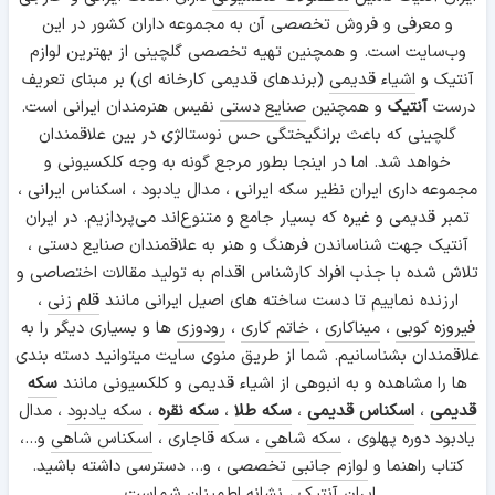
و معرفی و فروش تخصصی آن به مجموعه داران کشور در این
وب‌سایت است. و همچنین تهیه تخصصی گلچینی از بهترین لوازم
آنتیک و
اشیاء قدیمی
(برندهای قدیمی کارخانه ای) بر مبنای تعریف
درست
آنتیک
و همچنین
صنایع دستی
نفیس هنرمندان ایرانی است.
گلچینی که باعث برانگیختگی حس نوستالژی در بین علاقمندان
خواهد شد. اما در اینجا بطور مرجع گونه به وجه کلکسیونی و
مجموعه داری ایران نظیر سکه ایرانی ، مدال یادبود ، اسکناس ایرانی ،
تمبر قدیمی و غیره که بسیار جامع و متنوع‌اند می‌پردازیم. در ایران
آنتیک جهت شناساندن فرهنگ و هنر به علاقمندان صنایع دستی ،
تلاش شده با جذب افراد کارشناس اقدام به تولید مقالات اختصاصی و
ارزنده نماییم تا دست ساخته های اصیل ایرانی مانند
قلم زنی
،
فیروزه کوبی
،
میناکاری
،
خاتم کاری
،
رودوزی
ها و بسیاری دیگر را به
علاقمندان بشناسانیم. شما از طریق منوی سایت میتوانید دسته بندی
ها را مشاهده و به انبوهی از اشیاء قدیمی و کلکسیونی مانند
سکه
قدیمی
،
اسکناس قدیمی
،
سکه طلا
،
سکه نقره
،
سکه یادبود
، مدال
یادبود دوره پهلوی ،
سکه شاهی
، سکه قاجاری ،
اسکناس شاهی
و...،
کتاب راهنما و
لوازم جانبی
تخصصی ، و... دسترسی داشته باشید.
ایران آنتیک ، نشانه اطمینان شماست.