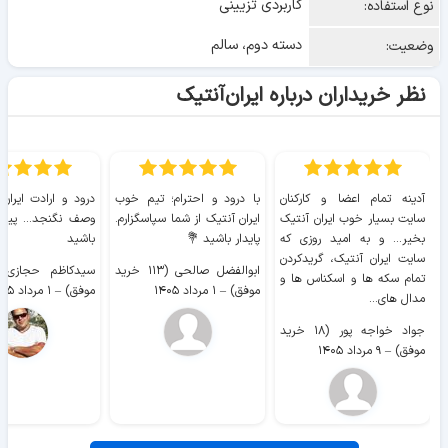
کاربردی تزیینی
نوع استفاده:
دسته دوم، سالم
وضعیت:
نظر خریداران درباره ایران‌آنتیک
آدینه تمام اعضا و کارکنان
با درود و احترام؛ تیم خوب
درود و ارادت ایران
سایت بسیار خوب ايران آنتیک
ایران آنتیک از شما سپاسگزارم.
وصف نگنجد... پیروز
بخیر... و به امید روزی که
پایدار باشید 💐
باشید
سایت ايران آنتیک، گریدکردن
ابوالفضل صالحی (۱۱۳ خرید
تمام سکه ها و اسکناس ها و
موفق)
–
۱ مرداد ۱۴۰۵
موفق)
–
۱ مرداد ۱۴۰۵
مدال های...
جواد خواجه پور (۱۸ خرید
موفق)
–
۹ مرداد ۱۴۰۵