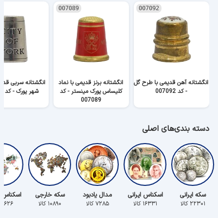
007089
007092
انگشتانه آهن قدیمی با طرح گل
انگشتانه برنز قدیمی با نماد
انگشتانه سربی قدی
- کد 007092
کلیساس یورک مینستر - کد
شهر یورک - کد 007070
007089
دسته بندی‌های اصلی
سکه ایرانی
اسکناس ایرانی
مدال یادبود
سکه خارجی
اسکناس 
۲۲۳۰۱ کالا
۱۶۳۳۱ کالا
۷۲۸۵ کالا
۱۰۸۹۰ کالا
۵۶۲۶ کالا