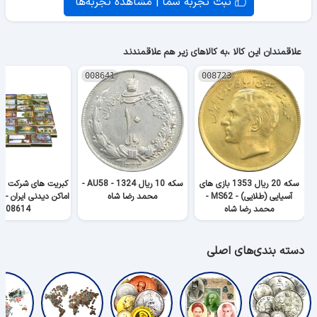
ثبت تجربه شما | مشاهده تجربه‌ها
علاقمندان این کالا ،به کالاهای زیر هم علاقمندند
008641
008723
سکه 20 ریال 1353 بازی های
سکه 10 ریال 1324 - AU58 -
کبریت های شرکت آذر
آسیایی (طلایی) - MS62 -
محمد رضا شاه
اماکن دیدنی ایران - 
محمد رضا شاه
008614
دسته بندی‌های اصلی