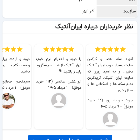
آذر ابهر
سازنده:
نظر خریداران درباره ایران‌آنتیک
آدینه تمام اعضا و کارکنان
با درود و احترام؛ تیم خوب
درود و ارادت ایران
سایت بسیار خوب ايران آنتیک
ایران آنتیک از شما سپاسگزارم.
وصف نگنجد... پیروز
بخیر... و به امید روزی که
پایدار باشید 💐
باشید
سایت ايران آنتیک، گریدکردن
ابوالفضل صالحی (۱۱۳ خرید
تمام سکه ها و اسکناس ها و
موفق)
–
۱ مرداد ۱۴۰۵
موفق)
–
۱ مرداد ۱۴۰۵
مدال های...
جواد خواجه پور (۱۸ خرید
موفق)
–
۹ مرداد ۱۴۰۵