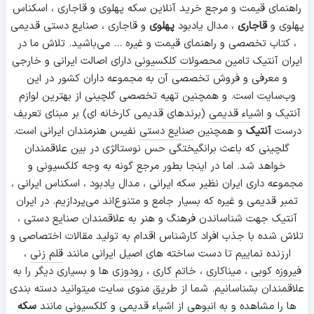
راهنمای قیمت و مرجع خرید آنلاین سکه پهلوی و قاجاری ، اسکناس
پهلوی و
قاجاری
، مدال یادبود
پهلوی
و قاجاری ، صنایع دستی قدیمی
، کتاب تخصصی و راهنمای قیمت و غیره ... می‌باشید. تلاش ما در
ایران آنتیک تامین
محصولات کلکسیونی
دارای اصالت ایرانی و خارجی
و معرفی و فروش تخصصی آن به مجموعه داران کشور در این
وب‌سایت است. و همچنین تهیه تخصصی گلچینی از بهترین لوازم
آنتیک و
اشیاء قدیمی
(برندهای قدیمی کارخانه ای) بر مبنای تعریف
درست
آنتیک
و همچنین
صنایع دستی
نفیس هنرمندان ایرانی است.
گلچینی که باعث برانگیختگی حس نوستالژی در بین علاقمندان
خواهد شد. اما در اینجا بطور مرجع گونه به وجه کلکسیونی و
مجموعه داری ایران نظیر سکه ایرانی ، مدال یادبود ، اسکناس ایرانی ،
تمبر قدیمی و غیره که بسیار جامع و متنوع‌اند می‌پردازیم. در ایران
آنتیک جهت شناساندن فرهنگ و هنر به علاقمندان صنایع دستی ،
تلاش شده با جذب افراد کارشناس اقدام به تولید مقالات اختصاصی و
ارزنده نماییم تا دست ساخته های اصیل ایرانی مانند
قلم زنی
،
فیروزه کوبی
،
میناکاری
،
خاتم کاری
،
رودوزی
ها و بسیاری دیگر را به
علاقمندان بشناسانیم. شما از طریق منوی سایت میتوانید دسته بندی
ها را مشاهده و به انبوهی از اشیاء قدیمی و کلکسیونی مانند
سکه