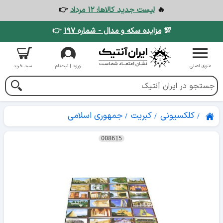
🔥
لیست جدید کالاها: ۱۲ مرداد
👉
💯
مزایده سکه و مدال - شماره ۱۹۷
👉
منوی اصلی
ورود | ثبت‌نام
سبد خرید
کلکسیونی
کبریت
جمهوری اسلامی
008615