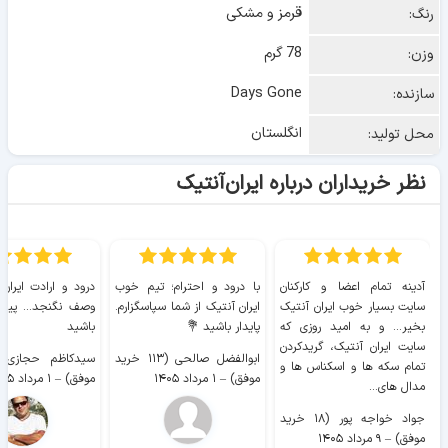
قرمز و مشکی
رنگ:
78 گرم
وزن:
Days Gone
سازنده:
انگلستان
محل تولید:
نظر خریداران درباره ایران‌آنتیک
آدینه تمام اعضا و کارکنان
با درود و احترام؛ تیم خوب
درود و ارادت ایران
سایت بسیار خوب ايران آنتیک
ایران آنتیک از شما سپاسگزارم.
وصف نگنجد... پیروز
بخیر... و به امید روزی که
پایدار باشید 💐
باشید
سایت ايران آنتیک، گریدکردن
ابوالفضل صالحی (۱۱۳ خرید
تمام سکه ها و اسکناس ها و
موفق)
–
۱ مرداد ۱۴۰۵
موفق)
–
۱ مرداد ۱۴۰۵
مدال های...
جواد خواجه پور (۱۸ خرید
موفق)
–
۹ مرداد ۱۴۰۵