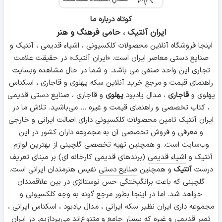
کوتاه درباره ما
ایران آنتیک ، حامی فرهنگ و هنر
اینجا فروشگاه آنلاین محصولات کلکسیونی ، اشیاء قدیمی ، آنتیک و
صنایع دستی معاصر ایران است. «ایران آنتیک» در حقیقت علامت
تجاری این واحد صنفی می باشد. و شما در حال مشاهده وبسایت
راهنمای قیمت و مرجع خرید آنلاین سکه پهلوی و قاجاری ، اسکناس
پهلوی و
قاجاری
، مدال یادبود
پهلوی
و قاجاری ، صنایع دستی قدیمی
، کتاب تخصصی و راهنمای قیمت و غیره ... می‌باشید. تلاش ما در
ایران آنتیک تامین
محصولات کلکسیونی
دارای اصالت ایرانی و خارجی
و معرفی و فروش تخصصی آن به مجموعه داران کشور در این
وب‌سایت است. و همچنین تهیه تخصصی گلچینی از بهترین لوازم
آنتیک و
اشیاء قدیمی
(برندهای قدیمی کارخانه ای) بر مبنای تعریف
درست
آنتیک
و همچنین
صنایع دستی
نفیس هنرمندان ایرانی است.
گلچینی که باعث برانگیختگی حس نوستالژی در بین علاقمندان
خواهد شد. اما در اینجا بطور مرجع گونه به وجه کلکسیونی و
مجموعه داری ایران نظیر سکه ایرانی ، مدال یادبود ، اسکناس ایرانی ،
تمبر قدیمی و غیره که بسیار جامع و متنوع‌اند می‌پردازیم. در ایران