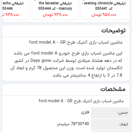
تبلیغاتی evening chronicle -
تبلیغاتی the leicester
کد 055441
mercury - کد 055444
055446
۹۵۷,۰۰۰
تومان
۹۳۸,۰۰۰
تومان
۹۳۸,۰۰۰
توم
توضیحات
ماشین اسباب بازی آنتیک طرح ford model A - GR
این ماشین اسباب بازی طرح خودرو ford model A می باشد
که در دهه هشتاد میلادی توسط شرکت Days gone در کشور
انگلستان تولید شده است. وزن این محصول 78 گرم و ابعاد آن
7.8 در 3 با ارتفاع 4 سانتیمتر می باشد.
مشخصات
ماشین اسباب بازی آنتیک طرح ford model A - GR
فلزی
جنس:
40*30*78 میلیمتر
ابعاد: