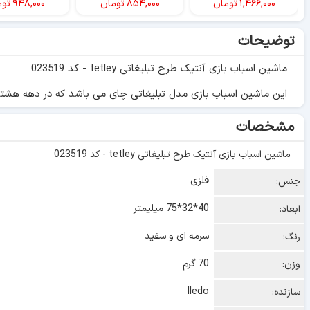
۱,۴۶۶,۰۰۰
تومان
۸۵۴,۰۰۰
تومان
۹۴۸,۰۰۰
توم
توضیحات
ماشین اسباب بازی آنتیک طرح تبلیغاتی tetley - کد 023519
این ماشین اسباب بازی مدل تبلیغاتی چای می باشد که در دهه هشتاد توسط شرکت lledo در کشور انگلستان تولید شده است. وزن این محصول 70 گرم و ابعاد آن 75 
مشخصات
ماشین اسباب بازی آنتیک طرح تبلیغاتی tetley - کد 023519
فلزی
جنس:
40*32*75 میلیمتر
ابعاد:
سرمه ای و سفید
رنگ:
70 گرم
وزن:
lledo
سازنده: