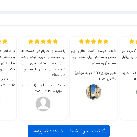
 آنتیک در
فقط میشه گفت عالی بی
با سلام و احترام من کامنت ها
با سلام، م
 و برقرار
نقص و مطمئن برای همه چیز
رو خوندم و خرید کردم واقعا
و بسته بن
سپاسگزارم ممنون
عالی بود بسته بندی عالی
سلیقه تون
کیفیت عالی ممنون از مجموعه
باکیفیت و
سیدکاظم حجازی (۷ خرید
علی وزیری (۳۰ خرید موفق)
–
شما🫡🩷
۲۹ تیر ۱۴۰۵
لیلا تندکی (۲ خرید م
حامد جلیلیان (۱ خرید
۱۶ تیر ۱۴۰۵
موفق)
–
۲۰ تیر ۱۴۰۵
ثبت تجربه شما | مشاهده تجربه‌ها