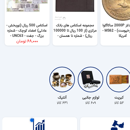
سکه یک دلار 2000P ساکاگاوا
مجموعه اسکناس های بانک
اسکناس 500 ریال (نوربخش -
(دختر سرخپوست) - MS62 -
مرکزی (از 100 ریال تا 100000
عادلی) امضاء کوچک - شماره
آمریکا
ریال) - شماره نا همسان -
بزرگ - جفت - UNC63 -
۶۸,۰۰۰
تومان
جمهوری اسلامی
جمهوری اسلامی
کبریت
لوازم جانبی
آنتیک
۵۲ کالا
۶۰۹ کالا
۶۳۱ کالا