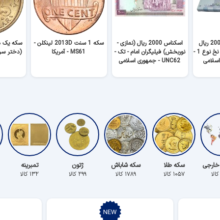
بسته اسکناس 20000 ریال
اسکناس 2000 ریال (نمازی -
سکه 1 سنت 2013D لینکلن -
(دژپسند - کمیجانی) نخ نوع 1 -
نوربخش) فیلیگران امام - تک -
MS61 - آمریکا
UNC62 - جمهوری اسلامی
خارجی
سکه طلا
سکه شاباش
ژتون
تمبرینه
۱۰۵۷ کالا
۱۷۸۹ کالا
۲۹۹ کالا
۱۳۲ کالا