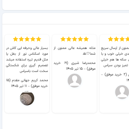
منون از ارسال سریع
مثله همیشه عالی ممنون از
بسیار عالی وحرفه ایی کاش در
ب
دی خیلی خوب و با
شما🤍🙏
مورد اسکناس نور از بغل یا
ر
. سکه ها هم خیلی
مثل قدیم تیره استفاده میشد
محمدرضا شیری (۱۹ خرید
۹ 
 تمیز بودن. سپاس
تصمیم گیری برای شکستگی
موفق)
–
۱۵ تیر ۱۴۰۵
سخت است باسپاس
وفق)
–
محمد کریم جهانی مقدم (۱۵
خرید موفق)
–
۱۱ تیر ۱۴۰۵