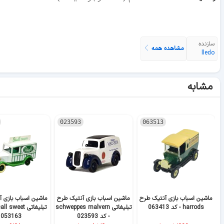
سازنده
مشاهده همه
lledo
مشابه
023593
063513
ماشین اسباب بازی آنتیک طرح
ماشین اسباب بازی آنتیک طرح
ماشین اسباب بازی 
harrods - کد 063413
تبلیغاتی schweppes malvern
- کد 023593
053163