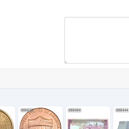
086615
088404
088444