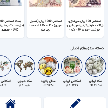
اسکناس 100 ریال سورشارژی
اسکناس 1000 ریال (انصاری -
(یگانه - خوش کیش) مهر شیر و
مهران) - تک - EF45 - محمد
خورشید - صورت 99 - تک -
رضا شاه
UNC - جمهوری اسلامی
AU50 - جمهوری اسلامی
دسته بندی‌های اصلی
سکه ایرانی
اسکناس ایرانی
مدال یادبود
سکه خارجی
اسکناس 
۲۲۳۰۱ کالا
۱۶۳۳۱ کالا
۷۲۸۵ کالا
۱۰۸۹۰ کالا
۵۶۲۶ کالا