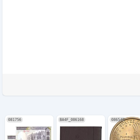
081756
086168_BA4F
086549