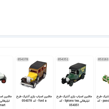
054378
054351
053163
آنتیک طرح
ماشین اسباب بازی آنتیک طرح
ماشین اسباب بازی آنتیک طرح
ماشین اسب
تبلیغاتی pascall sweet - کد
تبلیغاتی liptons tea - کد
ford a - کد 054378
054351
mart - کد 4387