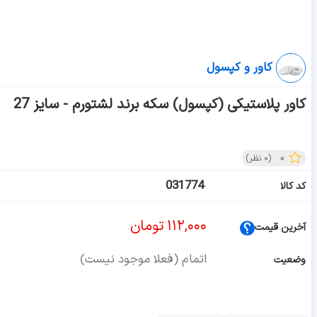
کاور و کپسول
کاور پلاستیکی (کپسول) سکه برند لشتورم - سایز 27
۰
(
۰
نظر)
031774
کد کالا
۱۱۲,۰۰۰
تومان
آخرین قیمت
اتمام (فعلا موجود نیست)
وضعیت