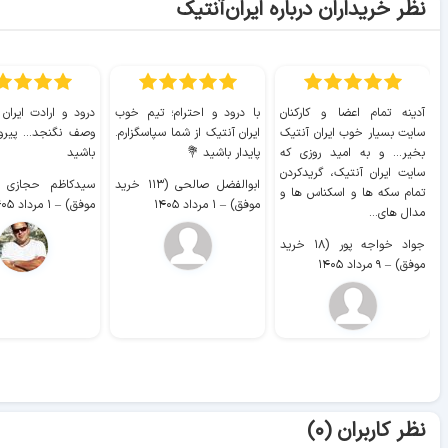
نظر خریداران درباره ایران‌آنتیک
آدینه تمام اعضا و کارکنان
با درود و احترام؛ تیم خوب
درود و ارادت ایران
سایت بسیار خوب ايران آنتیک
ایران آنتیک از شما سپاسگزارم.
وصف نگنجد... پیروز
بخیر... و به امید روزی که
پایدار باشید 💐
باشید
سایت ايران آنتیک، گریدکردن
ابوالفضل صالحی (۱۱۳ خرید
تمام سکه ها و اسکناس ها و
موفق)
–
۱ مرداد ۱۴۰۵
موفق)
–
۱ مرداد ۱۴۰۵
مدال های...
جواد خواجه پور (۱۸ خرید
موفق)
–
۹ مرداد ۱۴۰۵
نظر کاربران (۰)