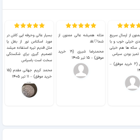
منون از ارسال سریع
مثله همیشه عالی ممنون از
بسیار عالی وحرفه ایی کاش در
ب
دی خیلی خوب و با
شما🤍🙏
مورد اسکناس نور از بغل یا
ر
. سکه ها هم خیلی
مثل قدیم تیره استفاده میشد
محمدرضا شیری (۱۹ خرید
۹ 
 تمیز بودن. سپاس
تصمیم گیری برای شکستگی
موفق)
–
۱۵ تیر ۱۴۰۵
سخت است باسپاس
وفق)
–
محمد کریم جهانی مقدم (۱۵
خرید موفق)
–
۱۱ تیر ۱۴۰۵