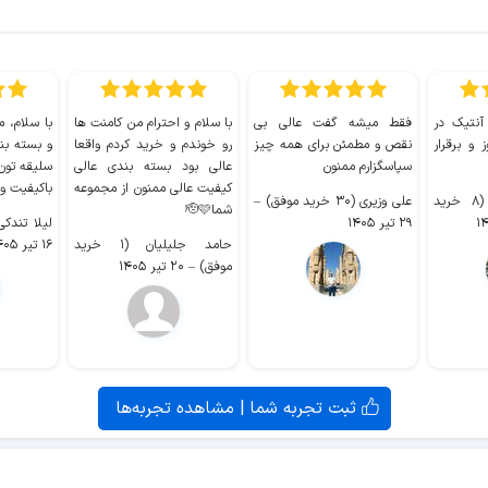
 آنتیک در
فقط میشه گفت عالی بی
با سلام و احترام من کامنت ها
با سلام، م
 و برقرار
نقص و مطمئن برای همه چیز
رو خوندم و خرید کردم واقعا
و بسته بن
سپاسگزارم ممنون
عالی بود بسته بندی عالی
سلیقه تون
کیفیت عالی ممنون از مجموعه
باکیفیت و
سیدکاظم حجازی (۸ خرید
علی وزیری (۳۰ خرید موفق)
–
شما🫡🩷
۲۹ تیر ۱۴۰۵
لیلا تندکی (۲ خرید م
حامد جلیلیان (۱ خرید
۱۶ تیر ۱۴۰۵
موفق)
–
۲۰ تیر ۱۴۰۵
ثبت تجربه شما | مشاهده تجربه‌ها