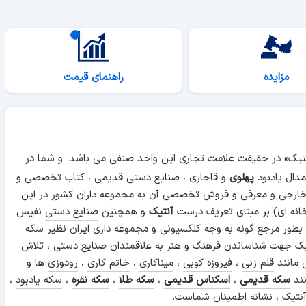
مزایده
راهنمای قیمت
آنتیک» در حقیقت علامت تجاری این واحد صنفی می باشد. و شما در
دال یادبود
پهلوی
و قاجاری ، صنایع دستی قدیمی ، کتاب تخصصی و
 خارجی و معرفی و فروش تخصصی آن به مجموعه داران کشور در این
انه ای) بر مبنای تعریف درست
آنتیک
و همچنین
صنایع دستی
نفیس
 بطور مرجع گونه به وجه کلکسیونی و مجموعه داری ایران نظیر سکه
ن آنتیک جهت شناساندن فرهنگ و هنر به علاقمندان صنایع دستی ، تلاش
 مانند
قلم زنی
،
فیروزه کوبی
،
میناکاری
،
خاتم کاری
،
رودوزی
ها و
نند
سکه قدیمی
،
اسکناس قدیمی
،
سکه طلا
،
سکه نقره
،
سکه یادبود
،
نتیک ، نشانه اطمینان شماست.