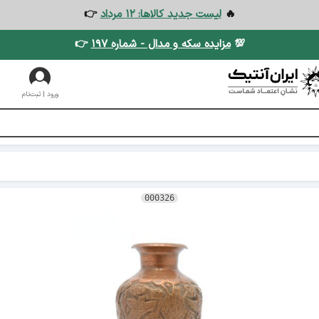
🔥
لیست جدید کالاها: ۱۲ مرداد
👉
💯
مزایده سکه و مدال - شماره ۱۹۷
👉
ورود | ثبت‌نام
000326