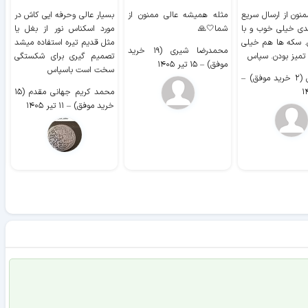
منون از ارسال سریع
مثله همیشه عالی ممنون از
بسیار عالی وحرفه ایی کاش در
ب
دی خیلی خوب و با
شما🤍🙏
مورد اسکناس نور از بغل یا
ر
. سکه ها هم خیلی
مثل قدیم تیره استفاده میشد
محمدرضا شیری (۱۹ خرید
۹ 
 تمیز بودن. سپاس
تصمیم گیری برای شکستگی
موفق)
–
۱۵ تیر ۱۴۰۵
سخت است باسپاس
وفق)
–
محمد کریم جهانی مقدم (۱۵
خرید موفق)
–
۱۱ تیر ۱۴۰۵