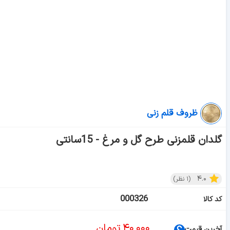
ظروف قلم زنی
گلدان قلمزنی طرح گل و مرغ - 15سانتی
۴.۰
(
۱
نظر)
000326
کد کالا
۴۰,۰۰۰
تومان
آخرین قیمت