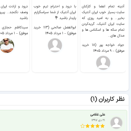
آدینه تمام اعضا و کارکنان
با درود و احترام؛ تیم خوب
درود و ارادت ایران
سایت بسیار خوب ايران آنتیک
ایران آنتیک از شما سپاسگزارم.
وصف نگنجد... پیروز
بخیر... و به امید روزی که
پایدار باشید 💐
باشید
سایت ايران آنتیک، گریدکردن
ابوالفضل صالحی (۱۱۳ خرید
تمام سکه ها و اسکناس ها و
موفق)
–
۱ مرداد ۱۴۰۵
موفق)
–
۱ مرداد ۱۴۰۵
مدال های...
جواد خواجه پور (۱۸ خرید
موفق)
–
۹ مرداد ۱۴۰۵
نظر کاربران (۱)
علی غلامی
۲۱ دی ۱۳۹۷