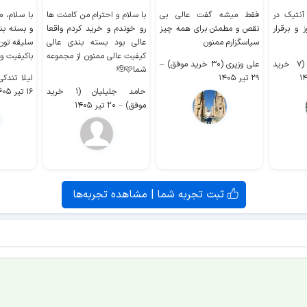
 آنتیک در
فقط میشه گفت عالی بی
با سلام و احترام من کامنت ها
با سلام، م
 و برقرار
نقص و مطمئن برای همه چیز
رو خوندم و خرید کردم واقعا
و بسته بن
سپاسگزارم ممنون
عالی بود بسته بندی عالی
سلیقه تون
کیفیت عالی ممنون از مجموعه
باکیفیت و
سیدکاظم حجازی (۷ خرید
علی وزیری (۳۰ خرید موفق)
–
شما🫡🩷
۲۹ تیر ۱۴۰۵
لیلا تندکی (۲ خرید م
حامد جلیلیان (۱ خرید
۱۶ تیر ۱۴۰۵
موفق)
–
۲۰ تیر ۱۴۰۵
ثبت تجربه شما | مشاهده تجربه‌ها