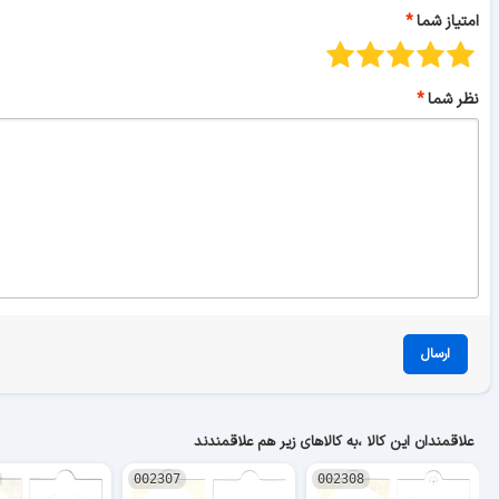
امتیاز شما
نظر شما
ارسال
علاقمندان این کالا ،به کالاهای زیر هم علاقمندند
002307
002308