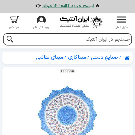
🔥
لیست جدید کالاها: ۱۲ مرداد
👉
منوی اصلی
ورود | ثبت‌نام
سبد خرید
صنایع دستی
میناکاری
مینای نقاشی
000364