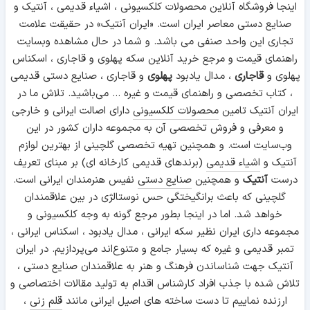
اینجا فروشگاه آنلاین محصولات کلکسیونی ، اشیاء قدیمی ، آنتیک و
صنایع دستی معاصر ایران است. «ایران آنتیک» در حقیقت علامت
تجاری این واحد صنفی می باشد. و شما در حال مشاهده وبسایت
راهنمای قیمت و مرجع خرید آنلاین سکه پهلوی و قاجاری ، اسکناس
پهلوی و
قاجاری
، مدال یادبود
پهلوی
و قاجاری ، صنایع دستی قدیمی
، کتاب تخصصی و راهنمای قیمت و غیره ... می‌باشید. تلاش ما در
ایران آنتیک تامین
محصولات کلکسیونی
دارای اصالت ایرانی و خارجی
و معرفی و فروش تخصصی آن به مجموعه داران کشور در این
وب‌سایت است. و همچنین تهیه تخصصی گلچینی از بهترین لوازم
آنتیک و
اشیاء قدیمی
(برندهای قدیمی کارخانه ای) بر مبنای تعریف
درست
آنتیک
و همچنین
صنایع دستی
نفیس هنرمندان ایرانی است.
گلچینی که باعث برانگیختگی حس نوستالژی در بین علاقمندان
خواهد شد. اما در اینجا بطور مرجع گونه به وجه کلکسیونی و
مجموعه داری ایران نظیر سکه ایرانی ، مدال یادبود ، اسکناس ایرانی ،
تمبر قدیمی و غیره که بسیار جامع و متنوع‌اند می‌پردازیم. در ایران
آنتیک جهت شناساندن فرهنگ و هنر به علاقمندان صنایع دستی ،
تلاش شده با جذب افراد کارشناس اقدام به تولید مقالات اختصاصی و
ارزنده نماییم تا دست ساخته های اصیل ایرانی مانند
قلم زنی
،