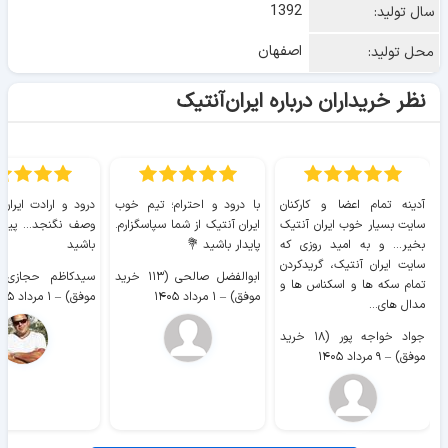
1392
سال تولید:
اصفهان
محل تولید:
نظر خریداران درباره ایران‌آنتیک
آدینه تمام اعضا و کارکنان
با درود و احترام؛ تیم خوب
درود و ارادت ایران
سایت بسیار خوب ايران آنتیک
ایران آنتیک از شما سپاسگزارم.
وصف نگنجد... پیروز
بخیر... و به امید روزی که
پایدار باشید 💐
باشید
سایت ايران آنتیک، گریدکردن
ابوالفضل صالحی (۱۱۳ خرید
تمام سکه ها و اسکناس ها و
موفق)
–
۱ مرداد ۱۴۰۵
موفق)
–
۱ مرداد ۱۴۰۵
مدال های...
جواد خواجه پور (۱۸ خرید
موفق)
–
۹ مرداد ۱۴۰۵