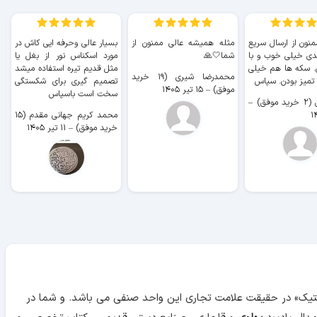
منون از ارسال سریع
مثله همیشه عالی ممنون از
بسیار عالی وحرفه ایی کاش در
ب
دی خیلی خوب و با
شما🤍🙏
مورد اسکناس نور از بغل یا
ر
. سکه ها هم خیلی
مثل قدیم تیره استفاده میشد
محمدرضا شیری (۱۹ خرید
۹ 
 تمیز بودن. سپاس
تصمیم گیری برای شکستگی
موفق)
–
۱۵ تیر ۱۴۰۵
سخت است باسپاس
وفق)
–
محمد کریم جهانی مقدم (۱۵
خرید موفق)
–
۱۱ تیر ۱۴۰۵
آنتیک» در حقیقت علامت تجاری این واحد صنفی می باشد. و شما در