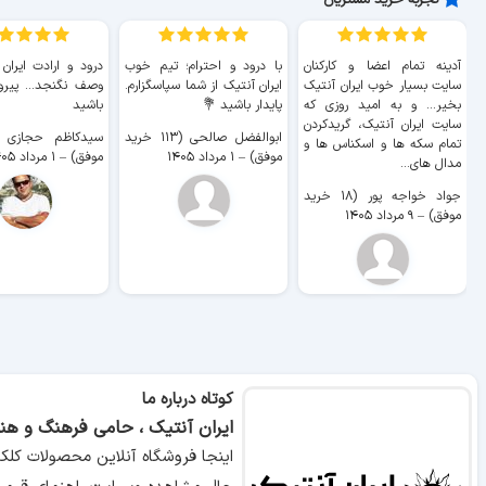
تجربه خرید مشتریان
آدینه تمام اعضا و کارکنان
با درود و احترام؛ تیم خوب
درود و ارادت ایران
سایت بسیار خوب ايران آنتیک
ایران آنتیک از شما سپاسگزارم.
وصف نگنجد... پیروز
بخیر... و به امید روزی که
پایدار باشید 💐
باشید
سایت ايران آنتیک، گریدکردن
ابوالفضل صالحی (۱۱۳ خرید
تمام سکه ها و اسکناس ها و
موفق)
–
۱ مرداد ۱۴۰۵
موفق)
–
۱ مرداد ۱۴۰۵
مدال های...
جواد خواجه پور (۱۸ خرید
موفق)
–
۹ مرداد ۱۴۰۵
کوتاه درباره ما
ایران آنتیک ، حامی فرهنگ و هنر
اینجا فروشگاه آنلاین محصولات کلک