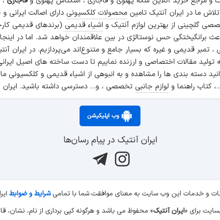
و مرجع خرید آنلاین سکه پهلوی و قاجاری ، اسکناس پهلوی و
قاجاری
، م
 تلاش ما در ایران آنتیک تامین
محصولات کلکسیونی
دارای اصالت ایرانی و
صی گلچینی از بهترین لوازم آنتیک و
اشیاء قدیمی
(برندهای قدیمی کارخ
اعث برانگیختگی حس نوستالژی در بین علاقمندان خواهد شد. اما در اینجا
انی ، تمبر قدیمی و غیره که بسیار جامع و متنوع‌اند می‌پردازیم. در ایرا
ه تولید مقالات اختصاصی و ارزنده نماییم تا دست ساخته های اصیل ایرانی
نید دسته بندی ها را مشاهده و به انبوهی از اشیاء قدیمی و کلکسیونی ما
.، کتاب راهنما و
لوازم جانبی
تخصصی ، و... دسترسی داشته باشید. ایران آ
وب اپلیکیشن
ایران آنتیک در پیام رسان‌ها
کانات و خدمات این وب سایت به معنای موافقت شما با تمامی
شرایط و ضوابط
ایر
ایران آنتیک
» محفوظ می باشد و هرگونه کپی برداری از نام، نشان، قال