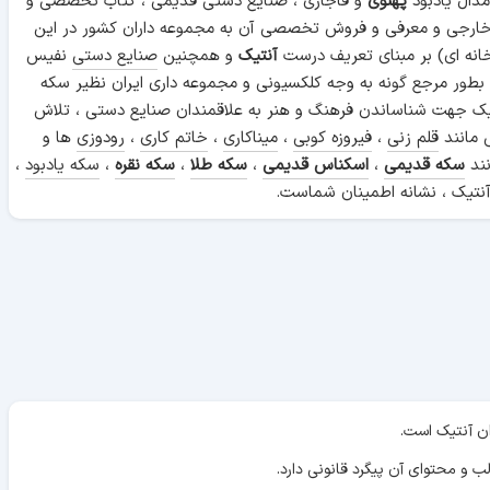
دال یادبود
پهلوی
و قاجاری ، صنایع دستی قدیمی ، کتاب تخصصی و
 خارجی و معرفی و فروش تخصصی آن به مجموعه داران کشور در این
انه ای) بر مبنای تعریف درست
آنتیک
و همچنین
صنایع دستی
نفیس
 بطور مرجع گونه به وجه کلکسیونی و مجموعه داری ایران نظیر سکه
ن آنتیک جهت شناساندن فرهنگ و هنر به علاقمندان صنایع دستی ، تلاش
 مانند
قلم زنی
،
فیروزه کوبی
،
میناکاری
،
خاتم کاری
،
رودوزی
ها و
نند
سکه قدیمی
،
اسکناس قدیمی
،
سکه طلا
،
سکه نقره
،
سکه یادبود
،
نتیک ، نشانه اطمینان شماست.
ان آنتیک است.
ب و محتوای آن پیگرد قانونی دارد.