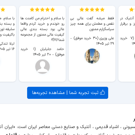
 آنتیک در
فقط میشه گفت عالی بی
با سلام و احترام من کامنت ها
با سلام، م
 و برقرار
نقص و مطمئن برای همه چیز
رو خوندم و خرید کردم واقعا
و بسته بن
سپاسگزارم ممنون
عالی بود بسته بندی عالی
سلیقه تون
کیفیت عالی ممنون از مجموعه
باکیفیت و
سیدکاظم حجازی (۷ خرید
علی وزیری (۳۰ خرید موفق)
–
شما🫡🩷
۲۹ تیر ۱۴۰۵
لیلا تندکی (۲ خرید م
حامد جلیلیان (۱ خرید
۱۶ تیر ۱۴۰۵
موفق)
–
۲۰ تیر ۱۴۰۵
ثبت تجربه شما | مشاهده تجربه‌ها
سیونی ، اشیاء قدیمی ، آنتیک و صنایع دستی معاصر ایران است. «ایران 