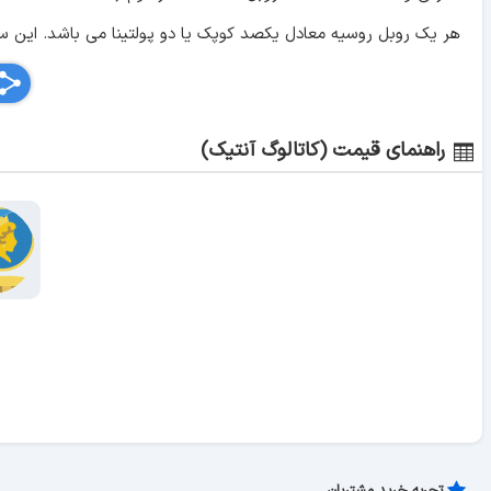
هر یک روبل روسیه معادل یکصد کوپک یا دو پولتینا می باشد. این سکه در 2 تیپ به شرح زیر به ضرب رس
راهنمای قیمت (کاتالوگ آنتیک)